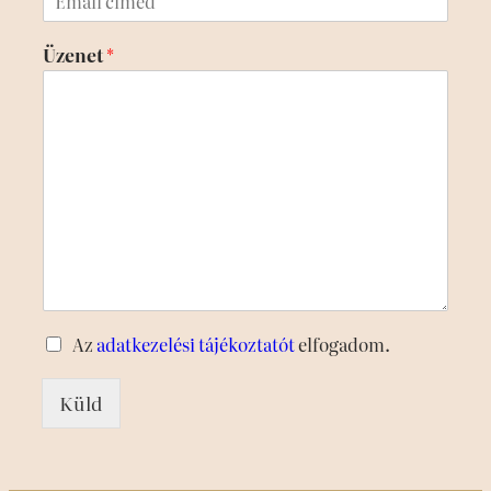
t
Üzenet
*
Az
adatkezelési tájékoztatót
elfogadom.
Küld