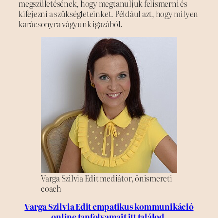
megszületésének, hogy megtanuljuk felismerni és
kifejezni a szükségleteinket. Például azt, hogy milyen
karácsonyra vágyunk igazából.
Varga Szilvia Edit mediátor, önismereti
coach
Varga Szilvia Edit empatikus kommunikáció
online tanfolyamait itt találod.