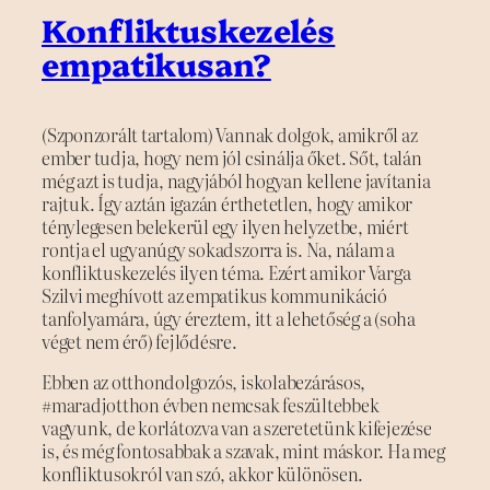
Konfliktuskezelés
empatikusan?
(Szponzorált tartalom) Vannak dolgok, amikről az
ember tudja, hogy nem jól csinálja őket. Sőt, talán
még azt is tudja, nagyjából hogyan kellene javítania
rajtuk. Így aztán igazán érthetetlen, hogy amikor
ténylegesen belekerül egy ilyen helyzetbe, miért
rontja el ugyanúgy sokadszorra is. Na, nálam a
konfliktuskezelés ilyen téma. Ezért amikor Varga
Szilvi meghívott az empatikus kommunikáció
tanfolyamára, úgy éreztem, itt a lehetőség a (soha
véget nem érő) fejlődésre.
Ebben az otthondolgozós, iskolabezárásos,
#maradjotthon évben nemcsak feszültebbek
vagyunk, de korlátozva van a szeretetünk kifejezése
is, és még fontosabbak a szavak, mint máskor. Ha meg
konfliktusokról van szó, akkor különösen.