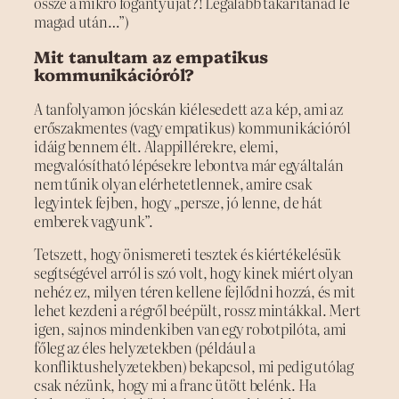
össze a mikró fogantyúját?! Legalább takarítanád le
magad után…”)
Mit tanultam az empatikus
kommunikációról?
A tanfolyamon jócskán kiélesedett az a kép, ami az
erőszakmentes (vagy empatikus) kommunikációról
idáig bennem élt. Alappillérekre, elemi,
megvalósítható lépésekre lebontva már egyáltalán
nem tűnik olyan elérhetetlennek, amire csak
legyintek fejben, hogy „persze, jó lenne, de hát
emberek vagyunk”.
Tetszett, hogy önismereti tesztek és kiértékelésük
segítségével arról is szó volt, hogy kinek miért olyan
nehéz ez, milyen téren kellene fejlődni hozzá, és mit
lehet kezdeni a régről beépült, rossz mintákkal. Mert
igen, sajnos mindenkiben van egy robotpilóta, ami
főleg az éles helyzetekben (például a
konfliktushelyzetekben) bekapcsol, mi pedig utólag
csak nézünk, hogy mi a franc ütött belénk. Ha