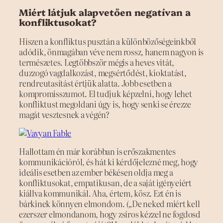
Miért látjuk alapvetően negatívan a
konfliktusokat?
Hiszen a konfliktus pusztán a különbözőségeinkből
adódik, önmagában véve nem rossz, hanem nagyon is
természetes. Legtöbbször mégis a heves vitát,
duzzogó vagdalkozást, megsértődést, kioktatást,
rendreutasítást értjük alatta. Jobb esetben a
kompromisszumot. El tudjuk képzelni, hogy lehet
konfliktust megoldani úgy is, hogy senki se érezze
magát vesztesnek a végén?
Hallottam én már korábban is erőszakmentes
kommunikációról, és hát ki kérdőjelezné meg, hogy
ideális esetben az ember békésen oldja meg a
konfliktusokat, empatikusan, de a saját igényeiért
kiállva kommunikál. Aha, értem, kösz. Ezt én is
bárkinek könnyen elmondom. („De neked miért kell
ezerszer elmondanom, hogy zsíros kézzel ne fogdosd