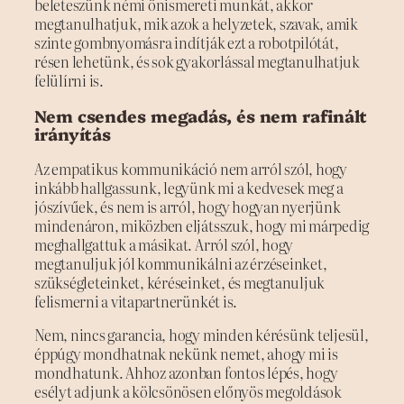
beleteszünk némi önismereti munkát, akkor
megtanulhatjuk, mik azok a helyzetek, szavak, amik
szinte gombnyomásra indítják ezt a robotpilótát,
résen lehetünk, és sok gyakorlással megtanulhatjuk
felülírni is.
Nem csendes megadás, és nem rafinált
irányítás
Az empatikus kommunikáció nem arról szól, hogy
inkább hallgassunk, legyünk mi a kedvesek meg a
jószívűek, és nem is arról, hogy hogyan nyerjünk
mindenáron, miközben eljátsszuk, hogy mi márpedig
meghallgattuk a másikat. Arról szól, hogy
megtanuljuk jól kommunikálni az érzéseinket,
szükségleteinket, kéréseinket, és megtanuljuk
felismerni a vitapartnerünkét is.
Nem, nincs garancia, hogy minden kérésünk teljesül,
éppúgy mondhatnak nekünk nemet, ahogy mi is
mondhatunk. Ahhoz azonban fontos lépés, hogy
esélyt adjunk a kölcsönösen előnyös megoldások