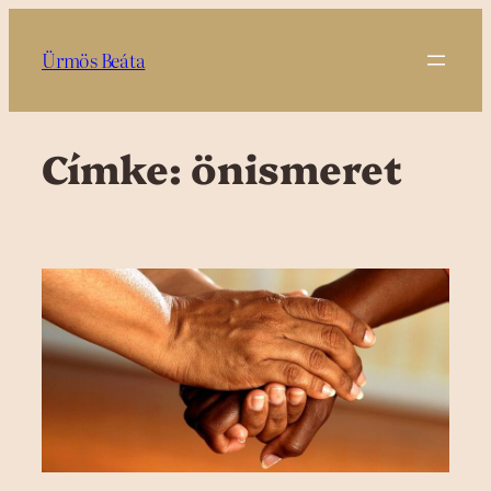
Ugrás
a
Ürmös Beáta
tartalomhoz
Címke:
önismeret