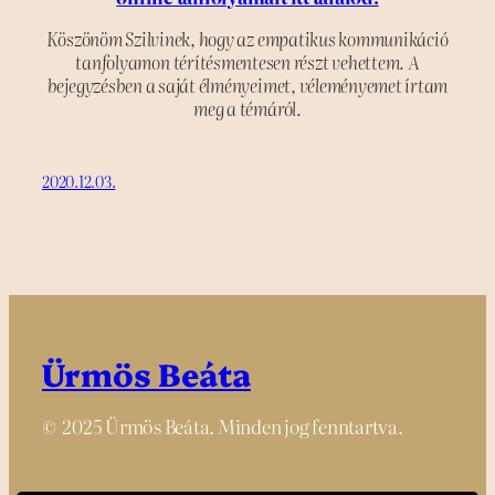
Köszönöm Szilvinek, hogy az empatikus kommunikáció
tanfolyamon térítésmentesen részt vehettem. A
bejegyzésben a saját élményeimet, véleményemet írtam
meg a témáról.
2020.12.03.
Ürmös Beáta
© 2025 Ürmös Beáta. Minden jog fenntartva.