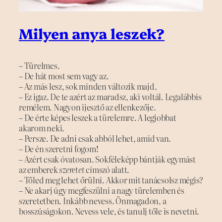
Milyen anya leszek?
– Türelmes.
– De hát most sem vagy az.
– Az más lesz, sok minden változik majd.
– Ez igaz. De te azért az maradsz, aki voltál. Legalábbis
remélem. Nagyon ijesztő az ellenkezője.
– De érte képes leszek a türelemre. A legjobbat
akarom neki.
– Persze. De adni csak abból lehet, amid van.
– De én szeretni fogom!
– Azért csak óvatosan. Sokféleképp bántják egymást
az emberek
szeretet
címszó alatt.
– Tőled meg lehet őrülni. Akkor mit tanácsolsz mégis?
– Ne akarj úgy megfeszülni a nagy türelemben és
szeretetben. Inkább nevess. Önmagadon, a
bosszúságokon. Nevess vele, és tanulj tőle is nevetni.