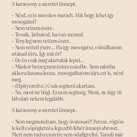
A karácsony a szeretet ünnepe.
– Nézd, ez is mocskos maradt. Hát hogy lehet így
mosogatni?
– Nem vettem észre.
– Tessék, láthatod, ha van szemed.
– Tényleg nem vettem észre.
– Nem vetted észre… Ha így mosogatsz, csinálhatom
utánad újra. Így mit ér?
– De én csak meg akartalak lepni…
– Máskor bezzeg nem jutna eszedbe. Nem mintha
akkora haszna lenne, mosogathatom újra ezt is, nézd
meg.
– (Elpityeredve.) Csak segíteni akartam.
– Na, most ne bőgj. Ez nem segítség. Menj, ne légy itt
láb alatt nekem legalább.
A karácsony a szeretet ünnepe.
– Nem megmondtam, hogy óvatosan?! Persze, rögtön
le kell csöpögtetni a legszebb fehér ünnepi abroszt.
Mert nem tudsz ennyire sem odafigyelni. Tanulj már