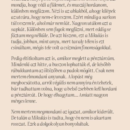
mondja, hogy védi a fülemet, és muszáj hordanom,
különben megfázom. Nézi is az ablakból, ahogy kilépek
az utcára, hogy nem-e leveszem. Ezért mindig a sarkon
túl veszem le, ahol már nem lát. Nagyon utálom azt a
sapkát. Különben sem fogok megfázni, mert eddig se
fáztam meg nélküle. De azt hiszem, ezt a Mikulás is
tudja, jobban, mint anyu, mert tavaly télen is ezt
csináltam, mégis tele volt a csizmám finomságokkal.
Pedig eltitkoltam azt is, amikor meglett a pénztárcám.
Mindenki azt hitte, a buszon lophatták el, de később
rábukkantam az öltözőben a padok mögött. Csak nem
mertem elmondani anyunak. A lopást még
megbocsátotta, arról végülis nem annyira én tehetek,
bár tudhattam volna, hogy a belső zsebben kell hordani
a pénztárcát. De hogy elhagytam… Amiatt nagyon
mérges lenne.
Nem mertem megmondani az igazat, amikor kiderült.
De talán a Mikulás is tudta, hogy én nem is akartam
rosszat. Ezek a dolgok olyan bonyolultak.