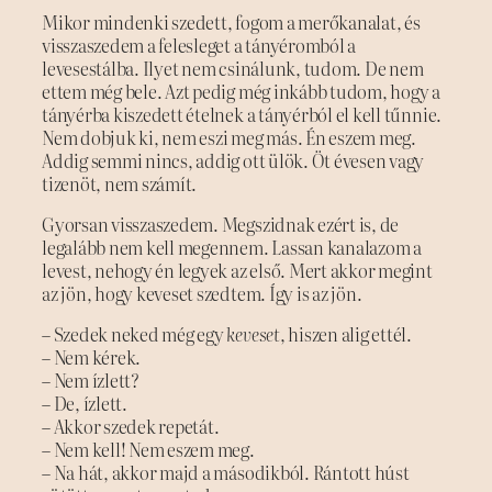
Mikor mindenki szedett, fogom a merőkanalat, és
visszaszedem a felesleget a tányéromból a
levesestálba. Ilyet nem csinálunk, tudom. De nem
ettem még bele. Azt pedig még inkább tudom, hogy a
tányérba kiszedett ételnek a tányérból el kell tűnnie.
Nem dobjuk ki, nem eszi meg más. Én eszem meg.
Addig semmi nincs, addig ott ülök. Öt évesen vagy
tizenöt, nem számít.
Gyorsan visszaszedem. Megszidnak ezért is, de
legalább nem kell megennem. Lassan kanalazom a
levest, nehogy én legyek az első. Mert akkor megint
az jön, hogy keveset szedtem. Így is az jön.
– Szedek neked még egy
keveset
, hiszen alig ettél.
– Nem kérek.
– Nem ízlett?
– De, ízlett.
– Akkor szedek repetát.
– Nem kell! Nem eszem meg.
– Na hát, akkor majd a másodikból. Rántott húst