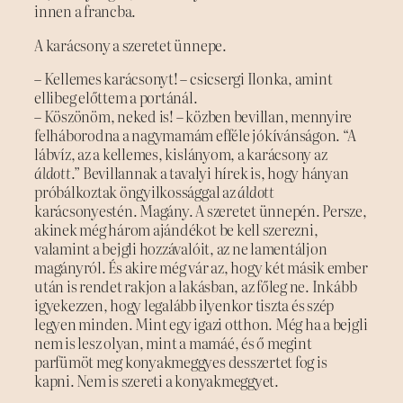
innen a francba.
A karácsony a szeretet ünnepe.
– Kellemes karácsonyt! – csicsergi Ilonka, amint
ellibeg előttem a portánál.
– Köszönöm, neked is! – közben bevillan, mennyire
felháborodna a nagymamám efféle jókívánságon. “A
lábvíz, az a kellemes, kislányom, a karácsony az
áldott
.” Bevillannak a tavalyi hírek is, hogy hányan
próbálkoztak öngyilkossággal az
áldott
karácsonyestén. Magány. A szeretet ünnepén. Persze,
akinek még három ajándékot be kell szerezni,
valamint a bejgli hozzávalóit, az ne lamentáljon
magányról. És akire még vár az, hogy két másik ember
után is rendet rakjon a lakásban, az főleg ne. Inkább
igyekezzen, hogy legalább ilyenkor tiszta és szép
legyen minden. Mint egy igazi otthon. Még ha a bejgli
nem is lesz olyan, mint a mamáé, és ő megint
parfümöt meg konyakmeggyes desszertet fog is
kapni. Nem is szereti a konyakmeggyet.