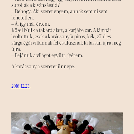
súrolják a kívánságaid?
– Dehogy. Aki szeret engem, annak semmi sem
lehetetlen.
– Á, így már értem.
Közel bújik a takaró alatt, a karjába zár. A lámpát
leoltottuk, csak a karácsonyfa piros, kék, zöld és
sárga égői villannak fel és alusznak ki lassan újra meg
újra.
– Bejárjuk a világot együtt, ígérem.
A karácsony a szeretet ünnepe.
2018.12.23.