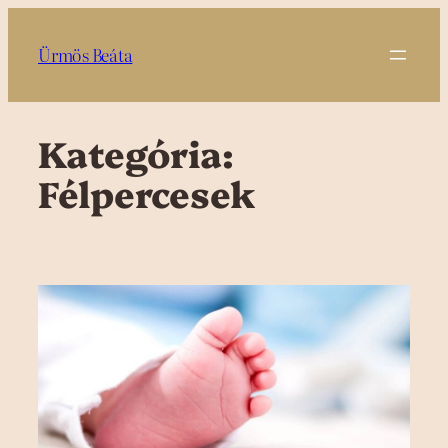
Ugrás
a
Ürmös Beáta
tartalomhoz
Kategória:
Félpercesek