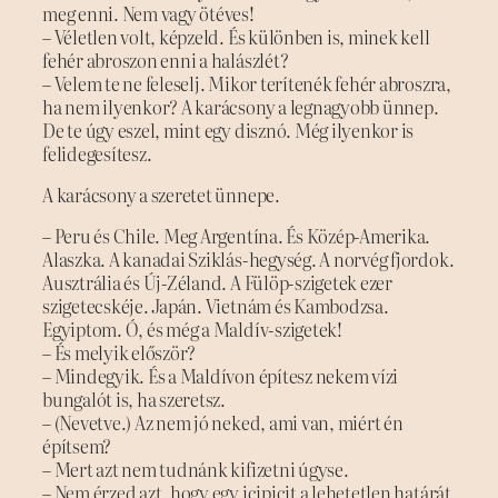
meg enni. Nem vagy ötéves!
– Véletlen volt, képzeld. És különben is, minek kell
fehér abroszon enni a halászlét?
– Velem te ne feleselj. Mikor terítenék fehér abroszra,
ha nem ilyenkor? A karácsony a legnagyobb ünnep.
De te úgy eszel, mint egy disznó. Még ilyenkor is
felidegesítesz.
A karácsony a szeretet ünnepe.
– Peru és Chile. Meg Argentína. És Közép-Amerika.
Alaszka. A kanadai Sziklás-hegység. A norvég fjordok.
Ausztrália és Új-Zéland. A Fülöp-szigetek ezer
szigetecskéje. Japán. Vietnám és Kambodzsa.
Egyiptom. Ó, és még a Maldív-szigetek!
– És melyik először?
– Mindegyik. És a Maldívon építesz nekem vízi
bungalót is, ha szeretsz.
– (Nevetve.) Az nem jó neked, ami van, miért én
építsem?
– Mert azt nem tudnánk kifizetni úgyse.
– Nem érzed azt, hogy egy icipicit a lehetetlen határát