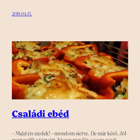
2019.04.15.
Családi ebéd
– Majd én szedek! – mondom sietve. De már késő. Jól
megszedik a tányért, hiszen rám fér, sosem eszek