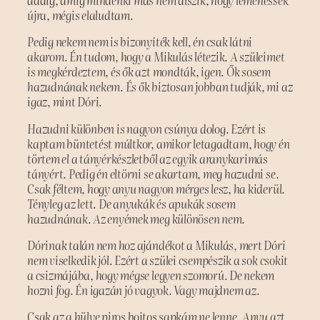
addig, amíg mindenki más nem alszik, hogy lemehessek
újra, mégis elaludtam.
Pedig nekem nem is bizonyíték kell, én csak látni
akarom. Én tudom, hogy a Mikulás létezik. A szüleimet
is megkérdeztem, és ők azt mondták, igen. Ők sosem
hazudnának nekem. És ők biztosan jobban tudják, mi az
igaz, mint Dóri.
Hazudni különben is nagyon csúnya dolog. Ezért is
kaptam büntetést múltkor, amikor letagadtam, hogy én
törtem el a tányérkészletből az egyik aranykarimás
tányért. Pedig én eltörni se akartam, meg hazudni se.
Csak féltem, hogy anyu nagyon mérges lesz, ha kiderül.
Tényleg az lett. De anyukák és apukák sosem
hazudnának. Az enyémek meg különösen nem.
Dórinak talán nem hoz ajándékot a Mikulás, mert Dóri
nem viselkedik jól. Ezért a szülei csempészik a sok csokit
a csizmájába, hogy mégse legyen szomorú. De nekem
hozni fog. Én igazán jó vagyok. Vagy majdnem az.
Csak az a hülye piros bojtos sapkám ne lenne. Anyu azt