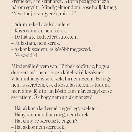
krémeket, a tejszínhabot. A torta pedig pont ez a
három együtt. Mindig elmondom, sose hallják meg.
“Nem tudja ez a gyerek, mi a jó.”
– Adom neked az első szeletet.
– Köszönöm, én nem kérek.
– De hát a te kedvedért sütöttem.
– Jóllaktam, nem kérek.
– Akkor kiszedem, és később megeszed.
– Ne szedd ki.
Mindenféle érvem van. Többek között az, hogy a
desszert már nem része a kötelező étkezésnek.
Vitaminhiányos se leszek, ha nem eszem. És hogy
nem is szeretem, és ezt kóstolás nélkül is tudom,
mert annyiféle tortát kóstoltam már, és egyiket se
szerettem. Ők hogy nem unják már ezt?
– Hát akkor a kedvemért egyél egy szeletet.
– Hányszor mondjam még, nem kérek.
– Hát ennyire szeretsz te engem?
– Hát akkor nem szeretlek.