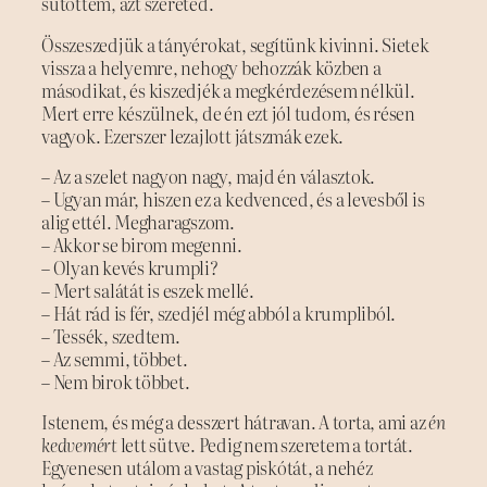
sütöttem, azt szereted.
Összeszedjük a tányérokat, segítünk kivinni. Sietek
vissza a helyemre, nehogy behozzák közben a
másodikat, és kiszedjék a megkérdezésem nélkül.
Mert erre készülnek, de én ezt jól tudom, és résen
vagyok. Ezerszer lezajlott játszmák ezek.
– Az a szelet nagyon nagy, majd én választok.
– Ugyan már, hiszen ez a kedvenced, és a levesből is
alig ettél. Megharagszom.
– Akkor se birom megenni.
– Olyan kevés krumpli?
– Mert salátát is eszek mellé.
– Hát rád is fér, szedjél még abból a krumpliból.
– Tessék, szedtem.
– Az semmi, többet.
– Nem birok többet.
Istenem, és még a desszert hátravan. A torta, ami az
én
kedvemért
lett sütve. Pedig nem szeretem a tortát.
Egyenesen utálom a vastag piskótát, a nehéz