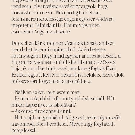
rendesen, olyan vézna és vékony vagyok, hogy
borzasztó rám nézni. Neki pedig küldetése,
lelkiismereti kötelessége engem egyszer
rendesen
megetetni. Felhizlalni is. Hát mi vagyok én,
csecsemő? Vagy hízódisznó?
De ez ellen kár küzdenem. Vannak témák, amiket
nem lehet levenni napirendről. Az én beteges
soványságom, hogy majd egyszer anorexiás leszek, a
húgom hajvasalása, amitől kihullik majd az összes
haja, és mindkettőnk veséi, amik meg fognak fázni.
Ezekkel együtt kell élni nekünk is, nekik is. Ezért ülök
le összeszoruló gyomorral az ebédhez.
– Ne ilyen sokat, nem eszem meg.
– Ez nem sok, ebből a finom tyúkhúslevesből. Hát
mikor kapsz ilyet az iskolában?
– Akkor se birok ennyit enni.
– Hát majd megpróbálod. Alig eszel, azért olyan szűk
a gyomrod. Kicsit erőltesd. Mert ha így folytatod,
beteg leszel.