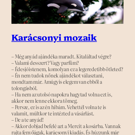
Karácsonyi mozaik
– Még anyád ajándéka maradt. Kitaláltad végre?
– Valami desszert? Vagy parfüm?
– Édesjóistenem, komolyan ez a legeredetibb ötleted?
– Én nem tudok nőnek ajándékot választani,
mondtam már. Amúgyis elegem van ebből a
tolongásból.
– Ha nem az utolsó napokra hagytad volna ezt is,
akkor nem lenne ekkora tömeg.
– Persze, ez is az én hibám. Vehettél volna te is
valamit, múltkor te intézted a vásárlást.
– De a te anyád!
– Akkor dobjad befelé azt a Mercit a kosárba. Vannak
rajta fenyőágak, karácsonyi kiadás. És húzzunk már