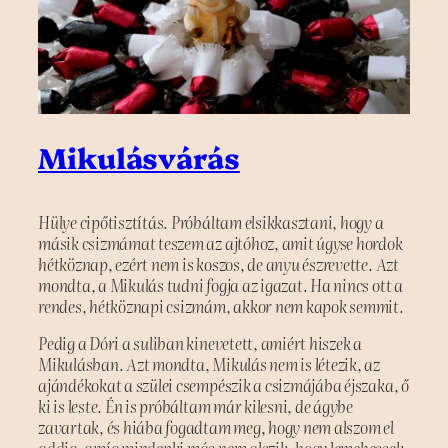
Mikulásvárás
Hülye cipőtisztítás. Próbáltam elsikkasztani, hogy a
másik csizmámat teszem az ajtóhoz, amit úgyse hordok
hétköznap, ezért nem is koszos, de anyu észrevette. Azt
mondta, a Mikulás tudni fogja az igazat. Ha nincs ott a
rendes, hétköznapi csizmám, akkor nem kapok semmit.
Pedig a Dóri a suliban kinevetett, amiért hiszek a
Mikulásban. Azt mondta, Mikulás nem is létezik, az
ajándékokat a szülei csempészik a csizmájába éjszaka, ő
ki is leste. Én is próbáltam már kilesni, de ágybe
zavartak, és hiába fogadtam meg, hogy nem alszom el