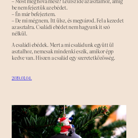
– Most meg hova mész? Leülsz ide az asztalhoz, amíg
be nem fejeztük az ebédet.
– Én már befejeztem.
– De mi még nem. Itt ülsz, és megvárod. Fel a kezedet
az asztalra. Családi ebédet nem hagyunk it szó
nélkül.
A családi ebédek. Mert a mi családunk együtt ül
asztalhoz, nemcsak mindenki eszik, amikor épp
kedve van. Hiszen a család egy szeretetközösség.
2019.01.04.