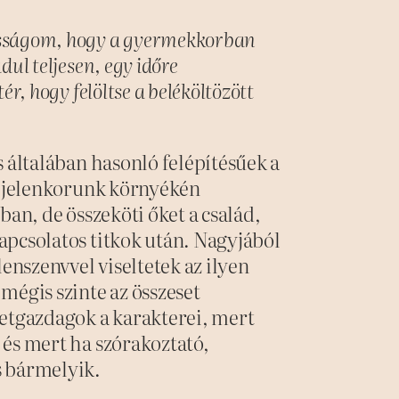
sságom, hogy a gyermekkorban
ul teljesen, egy időre
r, hogy felöltse a beléköltözött
s általában hasonló felépítésűek a
 a jelenkorunk környékén
ban, de összeköti őket a család,
apcsolatos titkok után. Nagyjából
lenszenvvel viseltetek az ilyen
mégis szinte az összeset
letgazdagok a karakterei, mert
 és mert ha szórakoztató,
s bármelyik.