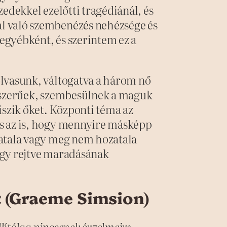
edekkel ezelőtti tragédiánál, és
l való szembenézés nehézsége és
gyébként, és szerintem ez a
lvasunk, váltogatva a három nő
etszerűek, szembesülnek a maguk
iszik őket. Központi téma az
s az is, hogy mennyire másképp
zatala vagy meg nem hozatala
agy rejtve maradásának
kt (Graeme Simsion)
állítólag nincsenek érzelmeim –