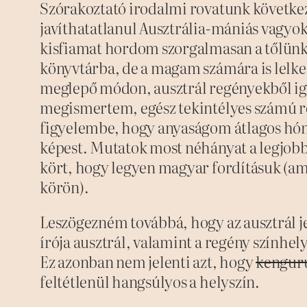
Szórakoztató irodalmi rovatunk következ
javíthatatlanul Ausztrália-mániás vagyo
kisfiamat hordom szorgalmasan a tőlünk
könyvtárba, de a magam számára is lelke
meglepő módon, ausztrál regényekből igen
megismertem, egész tekintélyes számú r
figyelembe, hogy anyaságom átlagos hón
képest. Mutatok most néhányat a legjobba
kört, hogy legyen magyar fordításuk (am
körön).
Leszögezném továbbá, hogy az ausztrál je
írója ausztrál, valamint a regény színhel
Ez azonban nem jelenti azt, hogy
kenguru
feltétlenül hangsúlyos a helyszín.