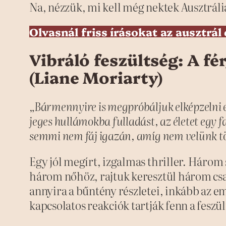
Na, nézzük, mi kell még nektek Ausztráli
Olvasnál friss írásokat az ausztrál 
Vibráló feszültség: A fé
(Liane Moriarty)
„Bármennyire is megpróbáljuk elképzelni 
jeges hullámokba fulladást, az életet egy f
semmi nem fáj igazán, amíg nem velünk t
Egy jól megírt, izgalmas thriller. Három
három nőhöz, rajtuk keresztül három csa
annyira a bűntény részletei, inkább az e
kapcsolatos reakciók tartják fenn a feszü