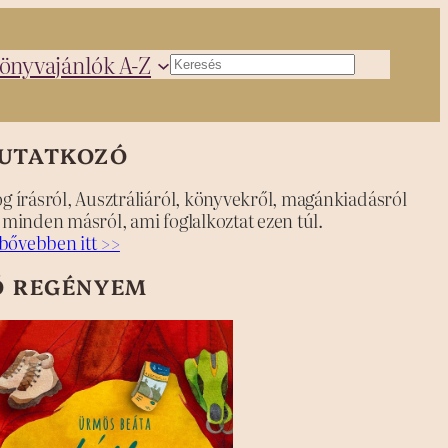
önyvajánlók A-Z
Keresés
UTATKOZÓ
og írásról, Ausztráliáról, könyvekről, magánkiadásról
s minden másról, ami foglalkoztat ezen túl.
bővebben itt >>
Ő REGÉNYEM