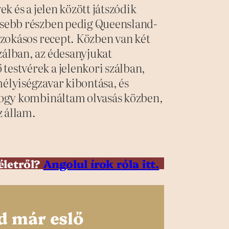
ek és a jelen között játszódik
kisebb részben pedig Queensland-
 szokásos recept. Közben van két
zálban, az édesanyjukat
testvérek a jelenkori szálban,
mélyiségzavar kibontása, és
rhogy kombináltam olvasás közben,
z állam.
életről?
Angolul írok róla itt.
d már eslő