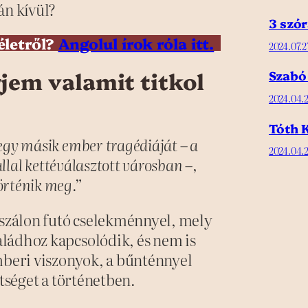
án kívül?
3 szór
életről?
Angolul írok róla itt.
2024.07.2
rjem valamit titkol
Szabó
2024.04.2
Tóth K
egy másik ember tragédiáját – a
2024.04.2
allal kettéválasztott városban –,
örténik meg.”
 szálon futó cselekménnyel, mely
ládhoz kapcsolódik, és nem is
mberi viszonyok, a bűnténnyel
ltséget a történetben.