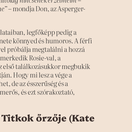
ne”
– mondja Don, az Asperger-
olataiban, legfőképp pedig a
énete könnyed és humoros. A férfi
vel próbálja megtalálni a hozzá
smerkedik Rosie-val, a
z első találkozásukkor megbukik
ján. Hogy mi lesz a vége a
et, de az ésszerűség és a
rős, és ezt szórakoztató,
.
Titkok ​őrzője (Kate