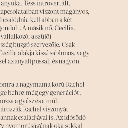
anyuka. Tess introvertált,
kapcsolataiban viszont magányos,
 csalódnia kell abban a két
ondolt. A másik nő, Cecilia,
állalkozó, a szülői
sség buzgó szervezője. Csak
Cecilia alakja kissé sablonos, vagy
zel az anyatípussal, és nagyon
ámomra a nagymama korú Rachel
zöge behoz még egy generációt,
ozza a gyász és a múlt
ározzák Rachel viszonyát
nnak családjával is. Az idősödő
ogy nyomorúságának oka sokkal