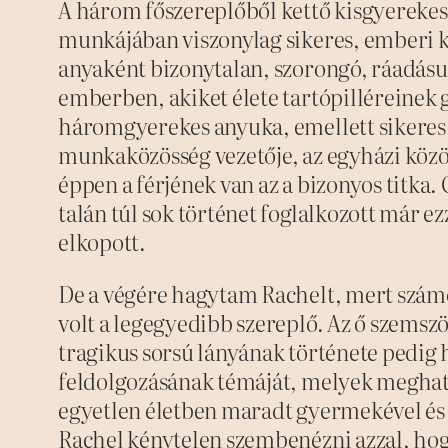
A három főszereplőből kettő kisgyerekes 
munkájában viszonylag sikeres, emberi 
anyaként bizonytalan, szorongó, ráadásul
emberben, akiket élete tartópilléreinek g
háromgyerekes anyuka, emellett sikeres v
munkaközösség vezetője, az egyházi közö
éppen a férjének van az a bizonyos titka. 
talán túl sok történet foglalkozott már ez
elkopott.
De a végére hagytam Rachelt, mert sz
volt a legegyedibb szereplő. Az ő szems
tragikus sorsú lányának története pedig h
feldolgozásának témáját, melyek meghat
egyetlen életben maradt gyermekével és a
Rachel kénytelen szembenézni azzal, h