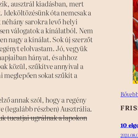
ik, ausztrál kiadásban, mert
k. Ideköltözésünk óta nemcsak a
 néhány sarokra levő helyi
sen válogatok a kínálatból. Nem
 nagy a kínálat. Sok új szerzőt
egényt elolvastam. Jó, vegyük
apjaiban hányat, és ahhoz
k közül, szűkítve annyival a
i meglepően sokat szűkít a
Bővebb
lző annak szól, hogy a regény
FRI
ye (legalább részben) Ausztrália.
k tucatjai ugrálnak a lapokon
10 el
2024.08.0