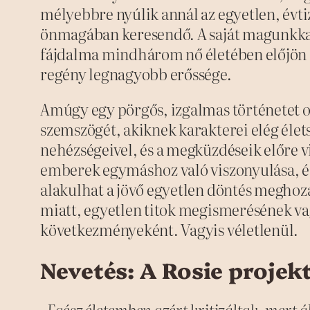
mélyebbre nyúlik annál az egyetlen, évtiz
önmagában keresendő. A saját magunkka
fájdalma mindhárom nő életében előjön e
regény legnagyobb erőssége.
Amúgy egy pörgős, izgalmas történetet o
szemszögét, akiknek karakterei elég él
nehézségeivel, és a megküzdéseik előre v
emberek egymáshoz való viszonyulása, é
alakulhat a jövő egyetlen döntés megho
miatt, egyetlen titok megismerésének v
következményeként. Vagyis véletlenül.
Nevetés: A ​Rosie proje
„Egész ​életemben azért kritizáltak, mert 