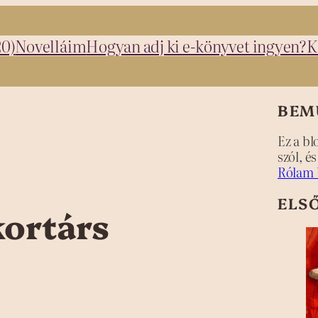
20)
Novelláim
Hogyan adj ki e-könyvet ingyen?
K
BEM
Ez a bl
szól, é
Rólam 
ELS
kortárs