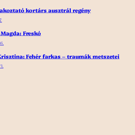
akoztató kortárs ausztrál regény
7.
 Magda: Freskó
6.
risztina: Fehér farkas – traumák metszetei
3.