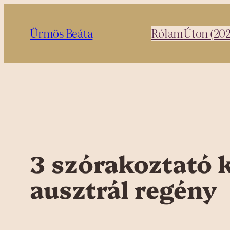
Ugrás
a
Ürmös Beáta
Rólam
Úton (20
tartalomhoz
3 szórakoztató 
ausztrál regény