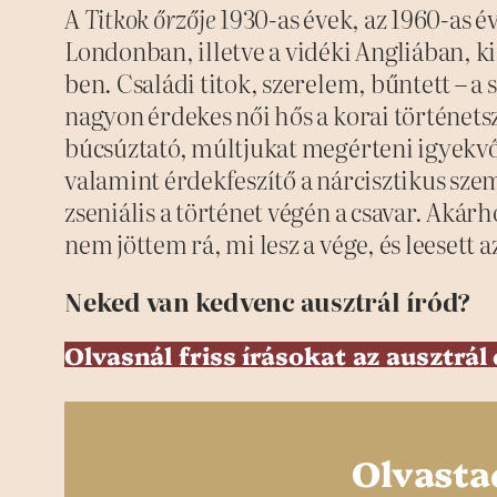
A
Titkok őrzője
1930-as évek, az 1960-as év
Londonban, illetve a vidéki Angliában, 
ben. Családi titok, szerelem, bűntett – a
nagyon érdekes női hős a korai történets
búcsúztató, múltjukat megérteni igyekvő 
valamint érdekfeszítő a nárcisztikus sze
zseniális a történet végén a csavar. Aká
nem jöttem rá, mi lesz a vége, és leesett a
Neked van kedvenc ausztrál íród?
Olvasnál friss írásokat az ausztrál 
Olvasta