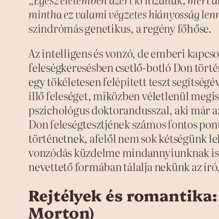
mintha ez valami végzetes hiányosság len
szindrómás genetikus, a regény főhőse.
Az intelligens és vonzó, de emberi kapcs
feleségkeresésben csetlő-botló Don tört
egy tökéletesen felépített teszt segítségé
illő feleséget, miközben véletlenül megi
pszichológus doktorandusszal, aki már a
Don feleségtesztjének számos fontos pont
történetnek, afelől nem sok kétségünk leh
vonzódás küzdelme mindannyiunknak isme
nevettető formában tálalja nekünk az író
Rejtélyek és romantika: 
Morton)