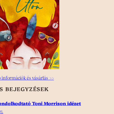
 információk és vásárlás >>
SS BEJEGYZÉSEK
gondolkodtató Toni Morrison idézet
3.