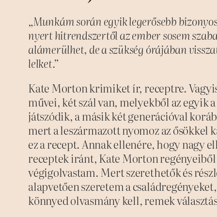
„Munkám során egyik legerősebb bizonyo
nyert hitrendszertől az ember sosem szabad
alámerülhet, de a szükség órájában visszaté
lelket.”
Kate Morton krimiket ír, receptre. Vagyi
művei, két szál van, melyekből az egyik
játszódik, a másik két generációval koráb
mert a leszármazott nyomoz az ősökkel k
ez a recept. Annak ellenére, hogy nagy el
receptek iránt, Kate Morton regényeiből 
végigolvastam. Mert szerethetők és rész
alapvetően szeretem a családregényeket,
könnyed olvasmány kell, remek választá