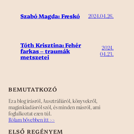
Szabó Magda: Freskó
2024.04.26.
Tóth Krisztina: Fehér
2024.
farkas – traumák
04.23.
metszetei
BEMUTATKOZÓ
Ez a blog írásról, Ausztráliáról, könyvekről,
magánkiadásról szól, és minden másról, ami
foglalkoztat ezen túl.
Rólam bővebben itt >>
ELSŐ REGÉNYEM