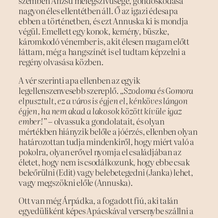
szemben Anzsu melegszívűsége, gondoskodása
nagyon éles ellentétben áll. Ő az igazi édesapa
ebben a történetben, és ezt Annuska ki is mondja
végül. Emellett egy konok, kemény, büszke,
káromkodó vénember is, akit élesen magam előtt
láttam, még a hangszínét is el tudtam képzelni a
regény olvasása közben.
A vér szerinti apa ellenben az egyik
legellenszenvesebb szereplő.
„Szodoma és Gomora
elpusztult, ez a város is égjen el, kénköves lángon
égjen, ha nem akad a lakosok között kívüle igaz
ember!”
– olvassuk a gondolatait, és olyan
mértékben hiányzik belőle a jóérzés, ellenben olyan
határozottan tudja mindenkiről, hogy miért való a
pokolra, olyan erővel nyomja el családjában az
életet, hogy nem is csodálkozunk, hogy ebbe csak
beleőrülni (Edit) vagy belebetegedni (Janka) lehet,
vagy megszökni előle (Annuska).
Ott van még Árpádka, a fogadott fiú, aki talán
egyedüliként képes Apácskával versenybe szállni a