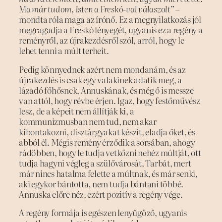
Ma már tudom, Isten a Freskó-val válaszolt”
–
mondta róla maga az írónő. Ez a megnyilatkozás jól
megragadja a Freskó lényegét, ugyanis ez a regény a
reményről, az újrakezdésről szól, arról, hogy le
lehet tenni a múlt terheit.
Pedig könnyednek azért nem mondanám, és az
újrakezdés is csak egy valakinek adatik meg, a
lázadó főhősnek, Annuskának, és még ő is messze
van attól, hogy révbe érjen. Igaz, hogy festőművész
lesz, de a képeit nem állítják ki, a
kommunizmusban nem tud, nem akar
kibontakozni, dísztárgyakat készít, eladja őket, és
abból él. Mégis remény érződik a sorsában, ahogy
rádöbben, hogy le tudja vetkőzni nehéz múltját, ott
tudja hagyni végleg a szülővárosát, Tarbát, mert
már nincs hatalma felette a múltnak, és már senki,
aki egykor bántotta, nem tudja bántani többé.
Annuska előre néz, ezért pozitív a regény vége.
A regény formája is egészen lenyűgöző, ugyanis