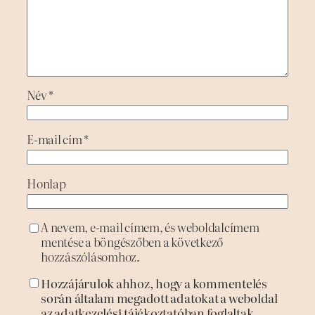
Név
*
E-mail cím
*
Honlap
A nevem, e-mail címem, és weboldalcímem
mentése a böngészőben a következő
hozzászólásomhoz.
Hozzájárulok ahhoz, hogy a kommentelés
során általam megadott adatokat a weboldal
az adatkezelési tájékoztatóban foglaltak