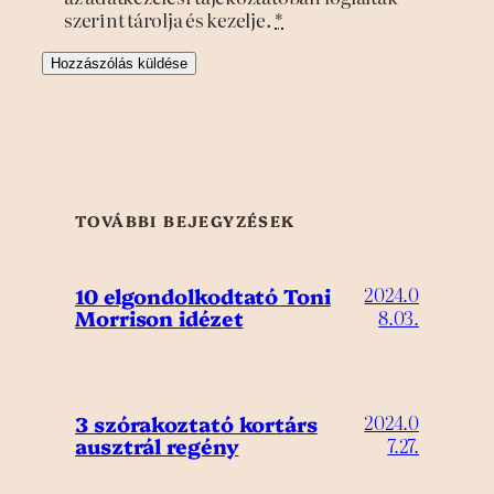
szerint tárolja és kezelje.
*
TOVÁBBI BEJEGYZÉSEK
10 elgondolkodtató Toni
2024.0
Morrison idézet
8.03.
3 szórakoztató kortárs
2024.0
ausztrál regény
7.27.