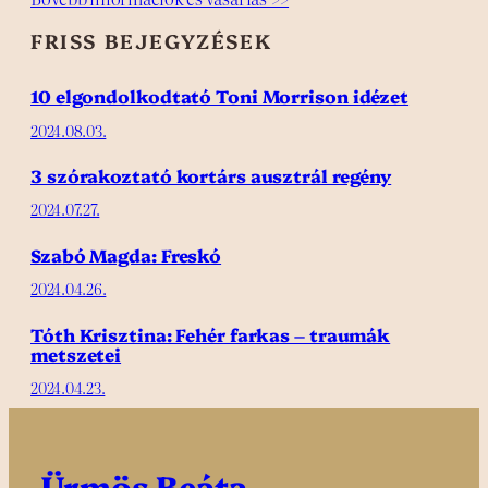
FRISS BEJEGYZÉSEK
10 elgondolkodtató Toni Morrison idézet
2024.08.03.
3 szórakoztató kortárs ausztrál regény
2024.07.27.
Szabó Magda: Freskó
2024.04.26.
Tóth Krisztina: Fehér farkas – traumák
metszetei
2024.04.23.
Ürmös Beáta