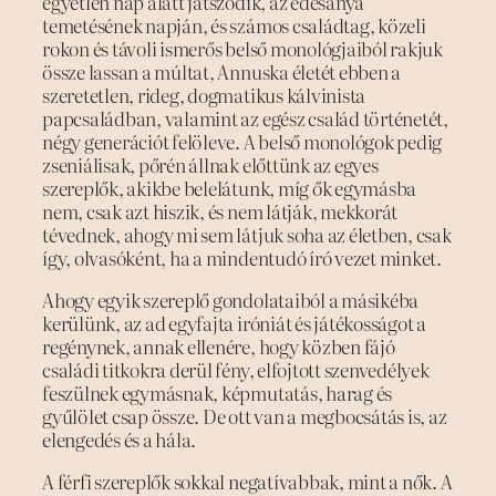
egyetlen nap alatt játszódik, az édesanya
temetésének napján, és számos családtag, közeli
rokon és távoli ismerős belső monológjaiból rakjuk
össze lassan a múltat, Annuska életét ebben a
szeretetlen, rideg, dogmatikus kálvinista
papcsaládban, valamint az egész család történetét,
négy generációt felöleve. A belső monológok pedig
zseniálisak, pőrén állnak előttünk az egyes
szereplők, akikbe belelátunk, míg ők egymásba
nem, csak azt hiszik, és nem látják, mekkorát
tévednek, ahogy mi sem látjuk soha az életben, csak
így, olvasóként, ha a mindentudó író vezet minket.
Ahogy egyik szereplő gondolataiból a másikéba
kerülünk, az ad egyfajta iróniát és játékosságot a
regénynek, annak ellenére, hogy közben fájó
családi titkokra derül fény, elfojtott szenvedélyek
feszülnek egymásnak, képmutatás, harag és
gyűlölet csap össze. De ott van a megbocsátás is, az
elengedés és a hála.
A férfi szereplők sokkal negatívabbak, mint a nők. A