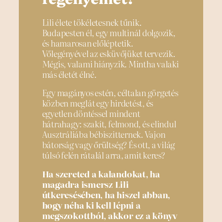
Lili élete tökéletesnek tűnik.
Budapesten él, egy multinál dolgozik,
és hamarosan előléptetik.
Vőlegényével az esküvőjüket tervezik.
Mégis, valami hiányzik. Mintha valaki
más életét élné.
Egy magányos estén, céltalan görgetés
közben meglát egy hirdetést, és
egyetlen döntéssel mindent
hátrahagy: szakít, felmond, és elindul
Ausztráliába bébiszitternek. Vajon
bátorság vagy őrültség? És ott, a világ
túlsó felén rátalál arra, amit keres?
Ha szereted a kalandokat, ha
magadra ismersz Lili
útkeresésében, ha hiszel abban,
hogy néha ki kell lépni a
megszokottból, akkor ez a könyv