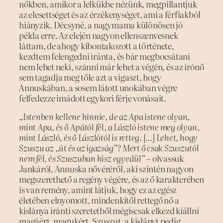
nőkben, amikor a lelkükbe nézünk, megpillantjuk
az elesettséget és az érzékenységet, ami a férfiakból
hiányzik. Décsyné, a nagymama különösen jó
példa erre. Az elején nagyon ellenszenvesnek
láttam, de ahogy kibontakozott a története,
kezdtem felengedni iránta, és bár megbocsátani
nem lehet neki, szánni már lehet a végén, és az írónő
sem tagadja meg tőle azt a vigaszt, hogy
Annuskában, a sosem látott unokában végre
felfedezze imádott egykori férje vonásait.
„Istenben kellene hinnie, de az Apa istene olyan,
mint Apa, és ő Apától fél, a László istene meg olyan,
mint László, és ő Lászlótól is retteg. […] Lehet, hogy
Szuszu az „út és az igazság”? Mert ő csak Szuszutól
nem fél, és Szuszuban hisz egyedül”
– olvassuk
Jankáról, Annuska nővéréről, aki szintén nagyon
megszerethető a regény végére, és az ő karakterében
is van remény, amint látjuk, hogy ez az egész
életében elnyomott, mindenkitől rettegő nő a
kislánya iránti szeretetből mégiscsak elkezd kiállni
magáért, magukért. Szuszut, a kislányt pedig