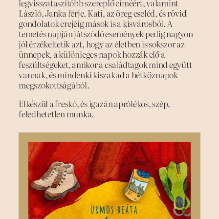
legvisszataszítóbb szereplő címéért, valamint
László, Janka férje, Kati, az öreg cseléd, és rövid
gondolatok erejéig mások is a kisvárosból. A
temetés napján játszódó események pedig nagyon
jól érzékeltetik azt, hogy az életben is sokszor az
ünnepek, a különleges napok hozzák elő a
feszültségeket, amikor a családtagok mind együtt
vannak, és mindenki kiszakad a hétköznapok
megszokottságából.
Elkészül a freskó, és igazán aprólékos, szép,
feledhetetlen munka.