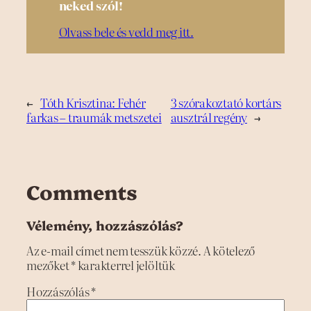
neked szól!
Olvass bele és vedd meg itt.
←
Tóth Krisztina: Fehér
3 szórakoztató kortárs
farkas – traumák metszetei
ausztrál regény
→
Comments
Vélemény, hozzászólás?
Az e-mail címet nem tesszük közzé.
A kötelező
mezőket
*
karakterrel jelöltük
Hozzászólás
*