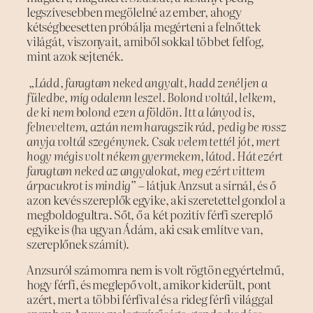
legszívesebben megölelné az ember, ahogy
kétségbeesetten próbálja megérteni a felnőttek
világát, viszonyait, amiből sokkal többet felfog,
mint azok sejtenék.
„Ládd, faragtam neked angyalt, hadd zenéljen a
füledbe, míg odalenn leszel. Bolond voltál, lelkem,
de ki nem bolond ezen a földön. Itt a lányod is,
felneveltem, aztán nem haragszik rád, pedig be rossz
anyja voltál szegénynek. Csak velem tettél jót, mert
hogy mégis volt nékem gyermekem, látod. Hát ezért
faragtam neked az angyalokat, meg ezért vittem
árpacukrot is mindig”
– látjuk Anzsut a sírnál, és ő
azon kevés szereplők egyike, aki szeretettel gondol a
megboldogultra. Sőt, ő a két pozitív férfi szereplő
egyike is (ha ugyan Ádám, aki csak említve van,
szereplőnek számít).
Anzsuról számomra nem is volt rögtön egyértelmű,
hogy férfi, és meglepő volt, amikor kiderült, pont
azért, mert a többi férfival és a rideg férfi világgal