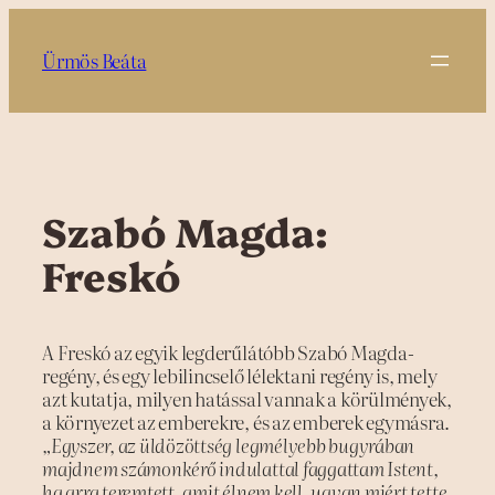
Ugrás
a
Ürmös Beáta
tartalomhoz
Szabó Magda:
Freskó
A Freskó az egyik legderűlátóbb Szabó Magda-
regény, és egy lebilincselő lélektani regény is, mely
azt kutatja, milyen hatással vannak a körülmények,
a környezet az emberekre, és az emberek egymásra.
„Egyszer, az üldözöttség legmélyebb bugyrában
majdnem számonkérő indulattal faggattam Istent,
ha arra teremtett, amit élnem kell, ugyan miért tette.