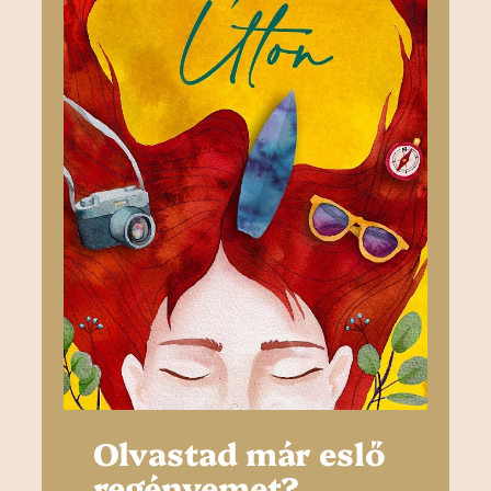
Olvastad már eslő
regényemet?