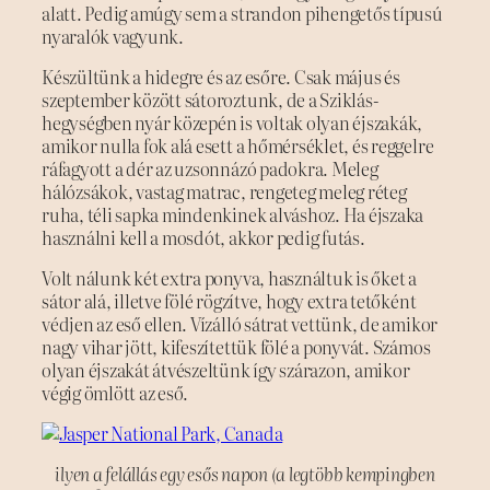
alatt. Pedig amúgy sem a strandon pihengetős típusú
nyaralók vagyunk.
Készültünk a hidegre és az esőre. Csak május és
szeptember között sátoroztunk, de a Sziklás-
hegységben nyár közepén is voltak olyan éjszakák,
amikor nulla fok alá esett a hőmérséklet, és reggelre
ráfagyott a dér az uzsonnázó padokra. Meleg
hálózsákok, vastag matrac, rengeteg meleg réteg
ruha, téli sapka mindenkinek alváshoz. Ha éjszaka
használni kell a mosdót, akkor pedig futás.
Volt nálunk két extra ponyva, használtuk is őket a
sátor alá, illetve fölé rögzítve, hogy extra tetőként
védjen az eső ellen. Vízálló sátrat vettünk, de amikor
nagy vihar jött, kifeszítettük fölé a ponyvát. Számos
olyan éjszakát átvészeltünk így szárazon, amikor
végig ömlött az eső.
ilyen a felállás egy esős napon (a legtöbb kempingben