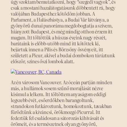
úgy szoktam bemutatkozni, hogy “szegedi vagyok”, és
csak a mostani hazalátogatásunk döbbentett rá, hogy
valójában Budapesthez kötődöm jobban. A
Parlament, a Halászbástya, a Budai Vár látványa, a
gyönyörű dunai panoráma megdobogtatja a szívem,
hiányzott Budapest, és még mindig otthon érzem itt
magam. Itt töltöttük a húszas éveink nagy részét,
barátaink is előbb-utóbb mind itt kötöttek ki,
bejártuk innen a Pilis és Börzsöny ösvényeit, itt
született a Picur, akivel a budai dombokon túráztunk
először, színes őszi lombok alatt.
Az én városom Vancouver. Az óceán partján minden
más, a hullámok sosem szűnő morajlását nézve
kisimul a lelkem. Itt töltöttem anyaságom eddigi
legszebb évét, esőerdőkben barangoltunk,
strandokon futkároztunk, homokoztunk, tavakban
fürödtünk a kíváncsi, örökmozgó Picurral. Itt
fedeztük fel családosan a sátorozás kihívásait és
örömeit, és a természetnek olyan gyönyörű,