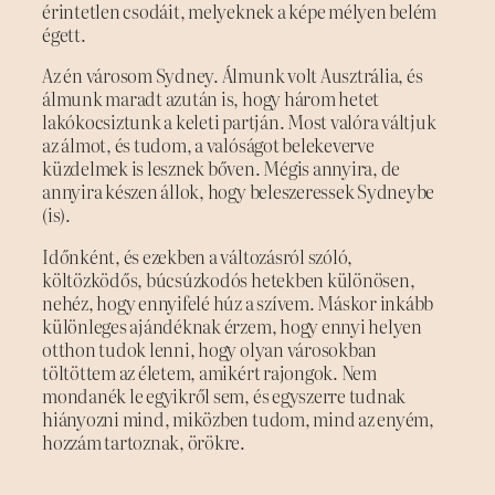
érintetlen csodáit, melyeknek a képe mélyen belém
égett.
Az én városom Sydney. Álmunk volt Ausztrália, és
álmunk maradt azután is, hogy három hetet
lakókocsiztunk a keleti partján. Most valóra váltjuk
az álmot, és tudom, a valóságot belekeverve
küzdelmek is lesznek bőven. Mégis annyira, de
annyira készen állok, hogy beleszeressek Sydneybe
(is).
Időnként, és ezekben a változásról szóló,
költözködős, búcsúzkodós hetekben különösen,
nehéz, hogy ennyifelé húz a szívem. Máskor inkább
különleges ajándéknak érzem, hogy ennyi helyen
otthon tudok lenni, hogy olyan városokban
töltöttem az életem, amikért rajongok. Nem
mondanék le egyikről sem, és egyszerre tudnak
hiányozni mind, miközben tudom, mind az enyém,
hozzám tartoznak, örökre.