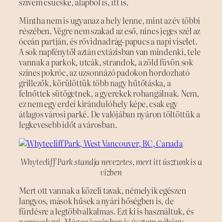
szívem csücske, alapból is, itt is.
Mintha nem is ugyanaz a hely lenne, mint az év többi
részében. Végre nem szakad az eső, nincs jeges szél az
óceán partján, és rövidnadrág-papucs a napi viselet.
A sok napfénytől aztán extázisban van mindenki, tele
vannak a parkok, utcák, strandok, a zöld füvön sok
színes pokróc, az uzsonnázó padokon hordozható
grillezők, körülöttük több nagy hűtőtáska, a
felnőttek sütögetnek, a gyerekek rohangálnak. Nem,
ez nem egy erdei kirándulóhely képe, csak egy
átlagos városi parké. De valójában nyáron töltöttük a
legkevesebb időt a városban.
Whytecliff Park standja nevezetes, mert itt úsztunk is a
vízben
Mert ott vannak a közeli tavak, némelyik egészen
langyos, mások hűsek a nyári hőségben is, de
fürdésre a legtöbb alkalmas. Ezt ki is használtuk, és
nemcsak mi. Még az óceánban is úsztam néhány