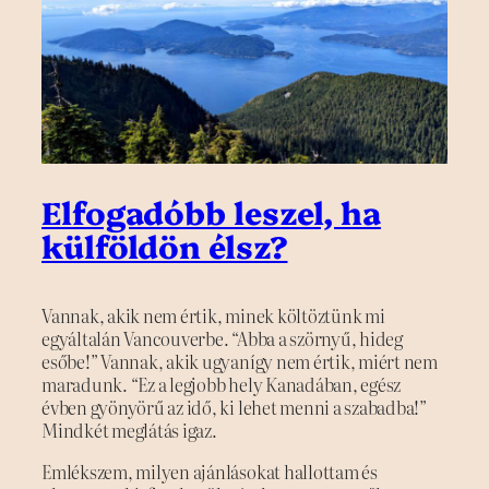
Elfogadóbb leszel, ha
külföldön élsz?
Vannak, akik nem értik, minek költöztünk mi
egyáltalán Vancouverbe. “Abba a szörnyű, hideg
esőbe!” Vannak, akik ugyanígy nem értik, miért nem
maradunk. “Ez a legjobb hely Kanadában, egész
évben gyönyörű az idő, ki lehet menni a szabadba!”
Mindkét meglátás igaz.
Emlékszem, milyen ajánlásokat hallottam és