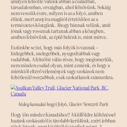
amilyen felnőtté válunk abban a családban,
társadalomban, országban, ahol felnövünk. Sokáig
nem vesszük észre, milyen is az a folyó, amiben
élünk, mert annyira magától értetődően az a
természetes közegünk. Ahogy bánnak velünk, amit
jónak vagy rossznak tartanak abban a közegben,
amiben felnövünk, az épül belénk is, mint mérce.
Eszünkbe se jut, hogy más folyók is vannak –
hidegebbek, melegebbek, nyugodtabbak vagy
vadabbak. A felnőtté válás része, hogy megismerjük,
nem minden család olyan, mint a miénk, és hogy a
miénktől eltérő vélemények vagy szokások nem
feltétlenül
rosszabbak
, csak szokatlanok számunkra.
hideg kanadai hegyi folyó, Glacier Nemzeti Park
Hogy jön mindez Kanadához? A külföldre költözéssel
hazánk szokásaitól is távolabb kerülünk, ezért jobban
rájuk látunk, mert kívülről (is) tudjuk nézni. A