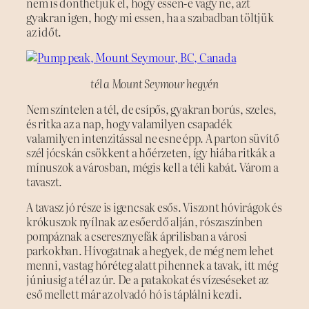
nem is dönthetjük el, hogy essen-e vagy ne, azt
gyakran igen, hogy mi essen, ha a szabadban töltjük
az időt.
tél a Mount Seymour hegyén
Nem színtelen a tél, de csípős, gyakran borús, szeles,
és ritka az a nap, hogy valamilyen csapadék
valamilyen intenzitással ne esne épp. A parton süvítő
szél jócskán csökkent a hőérzeten, így hiába ritkák a
mínuszok a városban, mégis kell a téli kabát. Várom a
tavaszt.
A tavasz jó része is igencsak esős. Viszont hóvirágok és
krókuszok nyílnak az esőerdő alján, rószaszínben
pompáznak a cseresznyefák áprilisban a városi
parkokban. Hívogatnak a hegyek, de még nem lehet
menni, vastag hóréteg alatt pihennek a tavak, itt még
júniusig a tél az úr. De a patakokat és vízeséseket az
eső mellett már az olvadó hó is táplálni kezdi.