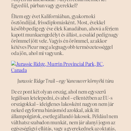
Egyedül, párban vagy gyerekkel?
Éltem egy évet Kaliforniában, gyakornoki
ösztöndíjjal, frissdiplomásként. Most, évekkel
később pedig egy éve élek Kanadában, ahová a férjem
kapott munkaengedélyt és állást, a család pedig nagy
örömmel jött vele. Vagyis én örömmel, az akkor
kétéves Picur meg a legnagyobb természetességgel
oda jön, ahol mi vagyunk.
Jurassic Ridge Trail – egy Vancouver környéki túra
De ez pont két olyan ország, ahol nem egyszerű
legálisan letelepedni, és ahol – ellentétben az EU-s
országokkal – ideiglenes lakosként nagyon nem jár
neked egyforma bánásmód azokkal, akik itt
állampolgárok, esetleg állandó lakosok. Például nem
válthatsz szabadon munkát, nem jár alanyi jogon az
egészségügyi ellátás, vagy a gyerekednek az oktatás.