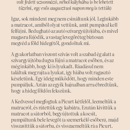
volt fedett uzsonnázó, néhol kályhába is be lehetett
tüzelni, egy esős augusztusi napon meg is tettük)
Igaz, sok mindent meg nem csináltunk jól. Leginkább
a matracot, amiből olyat vettünk, amit pumpával kell
felfújni. Bedugható az autó szivargyújtójába, és mivel
magasra fújódik, a vastag levegőréteg biztosan
megvéd a föld hidegétől, gondoltuk mi.
A gyakorlatban viszont szívás volt a szabad ég alatt a
szivargyújtóba dugva fújni a matracot esőben, és az
még inkább, hogy ki is lyukadt. Ráadásul nem
találtuk meg rajta a lyukat, így hiába volt ragasztó
készletünk. Egy ideig működött, hogy minden este
pumpáljuk. Aztán az egyik hajnalban arra ébredtünk,
hogy a hideg földön fekszünk.
A Kedvessel megfogtuk a Picurt kétfelől, leemeltük a
matracról, és rátettük egy kabátra. Ezután kivittük a
matracot a sátorból, begyújtottuk a kocsit,
pumpáltunk bele levegőt (a szemerkélő esőben), majd
visszavittük a sátorba, és visszaemeltük rá a Picurt.