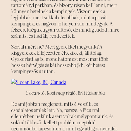
tartományi parkban, és bizony résen kell lenni, mert
könnyen betelnek a kempingek. Viszont ezek a
legjobbak, mert sokkal olcsóbbak, mint a privát
kempingek, és nagyon jó helyen van mindegyik. A
felszereltségük ugyan változó, de mindig tudod, mire
számíts, és tiszták, rendezettek.
Szóval miért ne? Mert gyerekkel megyünk? A
kisgyerekek kifejezetten élvezik ezt, állítólag.
Gyakorlatilag is, mondhatom ezt most már több
hosszú hétvégés és két hosszabb (kb. két hetes)
kempingezős út után.
Slocan-tó
,
Kootenay régió, Brit Kolumbia
De ami jobban meglepett, mi is élveztük, és
csodálatos emlék lett. Na, persze, a Picurral
ellentétben nekünk azért voltak mélypontjaink, és
sokkal többször kellett problémamegoldó
üzemmódba kapcsolnunk, mint egy átlagos nyaralás