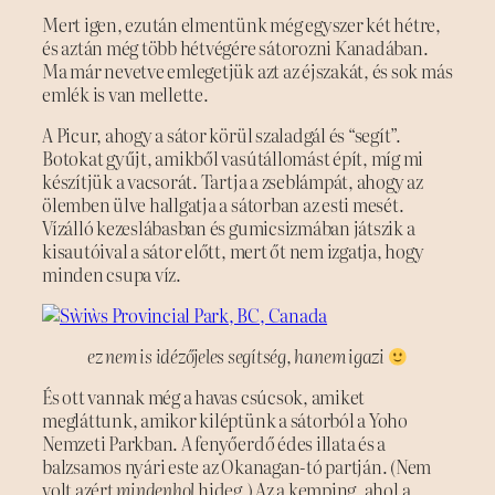
Mert igen, ezután elmentünk még egyszer két hétre,
és aztán még több hétvégére sátorozni Kanadában.
Ma már nevetve emlegetjük azt az éjszakát, és sok más
emlék is van mellette.
A Picur, ahogy a sátor körül szaladgál és “segít”.
Botokat gyűjt, amikből vasútállomást épít, míg mi
készítjük a vacsorát. Tartja a zseblámpát, ahogy az
ölemben ülve hallgatja a sátorban az esti mesét.
Vízálló kezeslábasban és gumicsizmában játszik a
kisautóival a sátor előtt, mert őt nem izgatja, hogy
minden csupa víz.
ez nem is idézőjeles segítség, hanem igazi
És ott vannak még a havas csúcsok, amiket
megláttunk, amikor kiléptünk a sátorból a Yoho
Nemzeti Parkban. A fenyőerdő édes illata és a
balzsamos nyári este az Okanagan-tó partján. (Nem
volt azért
mindenhol
hideg.) Az a kemping, ahol a