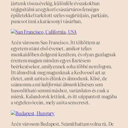
jártunk vissza évekig, különféle évszakokban
végigsétálni az egykori császárváros fenséges
épületekkel tarkított széles sugárútjain, parkjain,
puncsot inni a karácsonyi vásárban.
Az én városom San Francisco. Itt töltöttem az
egyetem utáni első évemet, amikor teljes
munkaidőben dolgozni kezdtem, és olyan gazdagnak
éreztem magam minden egyes fizetésem
beérkezésekor, amilyennek soha többé nem fogom.
Itt álmodtuk meg magunknak a Kedvessel azt az
életet, amit azóta is élünk és álmodunk. Klisé, de
számomra a mi
kaliforniai álmunk
klisésen sem
hasonlítható semmi máshoz, varázslatos és csak a
miénk. Kalandorok lettünk, és itt szippantott magába
a végtelen óceán, mely azóta sem ereszt.
Az én városom Budapest. Számíthattam volna rá. De