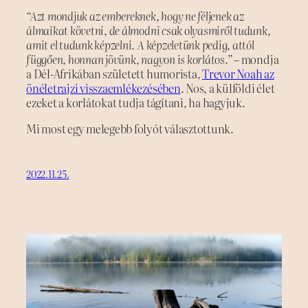
“Azt mondjuk az embereknek, hogy ne féljenek az
álmaikat követni, de álmodni csak olyasmiről tudunk,
amit el tudunk képzelni. A képzeletünk pedig, attól
függően, honnan jövünk, nagyon is korlátos.”
– mondja
a Dél-Afrikában született humorista,
Trevor Noah az
önéletrajzi visszaemlékezésében
. Nos, a külföldi élet
ezeket a korlátokat tudja tágítani, ha hagyjuk.
Mi most egy melegebb folyót választottunk.
2022.11.25.