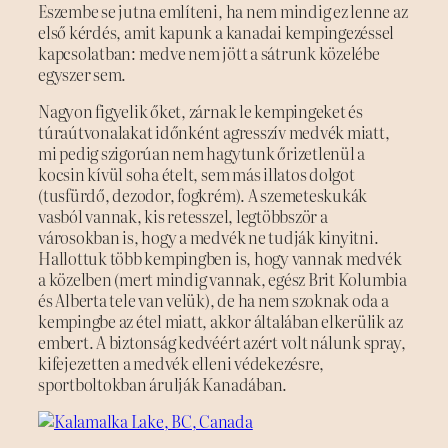
Eszembe se jutna említeni, ha nem mindig ez lenne az
első kérdés, amit kapunk a kanadai kempingezéssel
kapcsolatban: medve nem jött a sátrunk közelébe
egyszer sem.
Nagyon figyelik őket, zárnak le kempingeket és
túraútvonalakat időnként agresszív medvék miatt,
mi pedig szigorúan nem hagytunk őrizetlenül a
kocsin kívül soha ételt, sem más illatos dolgot
(tusfürdő, dezodor, fogkrém). A szemeteskukák
vasból vannak, kis retesszel, legtöbbször a
városokban is, hogy a medvék ne tudják kinyitni.
Hallottuk több kempingben is, hogy vannak medvék
a közelben (mert mindig vannak, egész Brit Kolumbia
és Alberta tele van velük), de ha nem szoknak oda a
kempingbe az étel miatt, akkor általában elkerülik az
embert. A biztonság kedvéért azért volt nálunk spray,
kifejezetten a medvék elleni védekezésre,
sportboltokban árulják Kanadában.