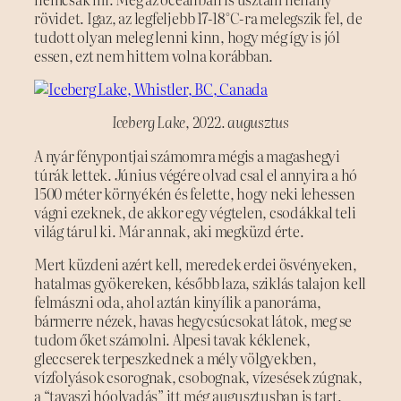
rövidet. Igaz, az legfeljebb 17-18°C-ra melegszik fel, de
tudott olyan meleg lenni kinn, hogy még így is jól
essen, ezt nem hittem volna korábban.
Iceberg Lake, 2022. augusztus
A nyár fénypontjai számomra mégis a magashegyi
túrák lettek. Június végére olvad csal el annyira a hó
1500 méter környékén és felette, hogy neki lehessen
vágni ezeknek, de akkor egy végtelen, csodákkal teli
világ tárul ki. Már annak, aki megküzd érte.
Mert küzdeni azért kell, meredek erdei ösvényeken,
hatalmas gyökereken, később laza, sziklás talajon kell
felmászni oda, ahol aztán kinyílik a panoráma,
bármerre nézek, havas hegycsúcsokat látok, meg se
tudom őket számolni. Alpesi tavak kéklenek,
gleccserek terpeszkednek a mély völgyekben,
vízfolyások csorognak, csobognak, vízesések zúgnak,
a “tavaszi hóolvadás” itt még augusztusban is tart.