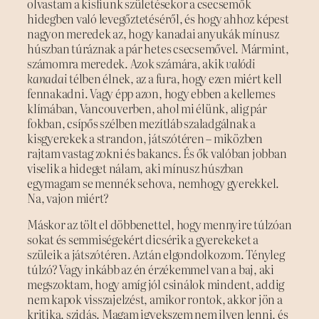
olvastam a kisfiunk születésekor a csecsemők
hidegben való levegőztetéséről, és hogy ahhoz képest
nagyon meredek az, hogy kanadai anyukák mínusz
húszban túráznak a pár hetes csecsemővel. Mármint,
számomra meredek. Azok számára, akik
valódi
kanadai
télben élnek, az a fura, hogy ezen miért kell
fennakadni. Vagy épp azon, hogy ebben a kellemes
klímában, Vancouverben, ahol mi élünk, alig pár
fokban, csípős szélben mezítláb szaladgálnak a
kisgyerekek a strandon, játszótéren – miközben
rajtam vastag zokni és bakancs. És ők valóban jobban
viselik a hideget nálam, aki mínusz húszban
egymagam se mennék sehova, nemhogy gyerekkel.
Na, vajon miért?
Máskor az tölt el döbbenettel, hogy mennyire túlzóan
sokat és semmiségekért dicsérik a gyerekeket a
szüleik a játszótéren. Aztán elgondolkozom. Tényleg
túlzó? Vagy inkább az én érzékemmel van a baj, aki
megszoktam, hogy amíg jól csinálok mindent, addig
nem kapok visszajelzést, amikor rontok, akkor jön a
kritika, szidás. Magam igyekszem nem ilyen lenni, és