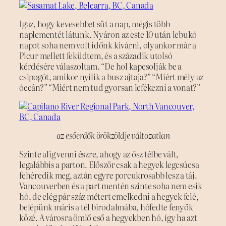
Igaz, hogy kevesebbet süt a nap, mégis több
naplementét látunk. Nyáron az este 10 után lebukó
napot soha nem volt időnk kivárni, olyankor már a
Picur mellett feküdtem, és a századik utolsó
kérdésére válaszoltam. “De hol kapcsolják be a
csipogót, amikor nyílik a busz ajtaja?” “Miért mély az
óceán?” “Miért nem tud gyorsan lefékezni a vonat?”
az esőerdők örökzöldje változatlan
Szinte alig venni észre, ahogy az ősz télbe vált,
legalábbis a parton. Először csak a hegyek legcsúcsa
fehéredik meg, aztán egyre porcukrosabb lesz a táj.
Vancouverben és a part mentén szinte soha nem esik
hó, de elég pár száz métert emelkedni a hegyek felé,
belépünk máris a tél birodalmába, hófedte fenyők
közé. A városra ömlő eső a hegyekben hó, így ha azt