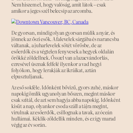
Nem hiszem el, hogy valóság, amit látok – csak
amikor a jeges szél belecsíp az arcomba.
De gyorsan, mindig olyan gyorsan múlik a nyár, és
jönnek az őszi esők. A falevelek sárgába és narancsba
váltanak, a juharlevelek sötét vörösbe, de az
esőerdők és a végtelen fenyvesek a hegyek oldalán
örökké zöldellnek. Ősszel van a lazacvándorlás,
ezresével úsznak felfelé ilyenkor a vad hegyi
folyókon, hogy lerakják az ikráikat, aztán
elpusztuljanak.
Az eső sokféle. Időnként bővizű, gyors zuhé, máskor
napokig ömlik ugyanolyan bőszen, megint máskor
csak szitál, de azt sem hagyja abba napokig. Időnként
kisüt a nap, olyankor csoda száll a tájra megint,
virulnak az esőerdők, csillognak a tavak, az óceán
hullámai. Kéklik-zöldellik minden, és ez így marad
végig az év során.