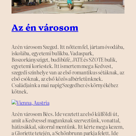
Az én városom
Az én városom Szeged. Itt nőttem fel, jártam óvodába,
iskolába, egyetemi bulikba. Vadaspark,
Boszorkánysziget, budibüfé, JATE és SZOTE bulik,
egyetemi koriestek. Itt ismertem meg a Kedvest,
szegedi színhelye van az első romantikus sétáknak, az
első csóknak, az első közös albérletünknek.
Családjaink a mai napig Szegedhez és környékéhez
kötnek.
Az én városom Bécs. Ide vezetett az első külföldi út,
amit a Kedvessel magunknak szerveztünk, vonattal,
hátizsákkal, sátorral mentünk. Itt kérte meg a kezem,
a Gloriette tetején, a Schönbrunn parkja felett. Ide