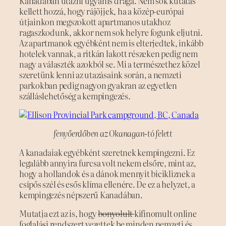
Kanadában utazni ugyanis drága. Nem sok kutatás
kellett hozzá, hogy rájöjjek, ha a közép-európai
útjainkon megszokott apartmanos utakhoz
ragaszkodunk, akkor nem sok helyre fogunk eljutni.
Az apartmanok egyébként nem is elterjedtek, inkább
hotelek vannak, a ritkán lakott részeken pedig nem
nagy a választék azokból se. Mi a természethez közel
szeretünk lenni az utazásaink során, a nemzeti
parkokban pedig nagyon gyakran az egyetlen
szálláslehetőség a kempingezés.
fenyőerdőben az Okanagan-tó felett
A kanadaiak egyébként szeretnek kempingezni. Ez
legalább annyira furcsa volt nekem elsőre, mint az,
hogy a hollandok és a dánok mennyit bicikliznek a
csípős szél és esős klíma ellenére. De ez a helyzet, a
kempingezés népszerű Kanadában.
Mutatja ezt az is, hogy
bonyolult
kifinomult online
foglalási rendszert vezettek be minden nemzeti és