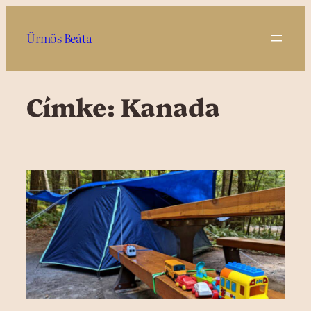
Ugrás
a
Ürmös Beáta
tartalomhoz
Címke:
Kanada