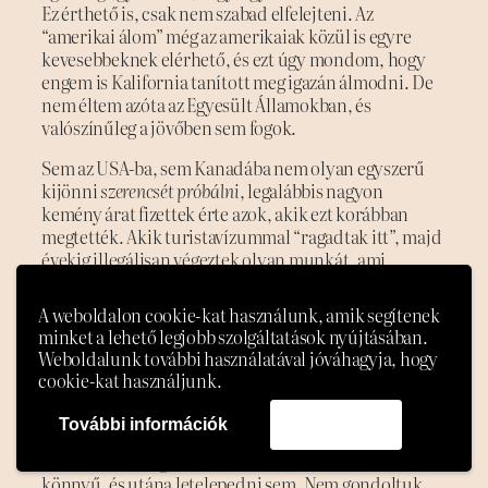
Ez érthető is, csak nem szabad elfelejteni. Az
“amerikai álom” még az amerikaiak közül is egyre
kevesebbeknek elérhető, és ezt úgy mondom, hogy
engem is Kalifornia tanított meg igazán álmodni. De
nem éltem azóta az Egyesült Államokban, és
valószínűleg a jövőben sem fogok.
Sem az USA-ba, sem Kanadába nem olyan egyszerű
kijönni
szerencsét próbálni
, legalábbis nagyon
kemény árat fizettek érte azok, akik ezt korábban
megtették. Akik turistavízummal “ragadtak itt”, majd
évekig illegálisan végeztek olyan munkát, ami
adódott, olyan körülmények között, ami adódott, és
sokan 5, vagy akár 10 évig haza sem mehettek, mert
A weboldalon cookie-kat használunk, amik segítenek
ennyi időbe telt, mire olyan legális státuszba
minket a lehető legjobb szolgáltatások nyújtásában.
kerültek, hogy utána vissza is tudjanak jönni.
Weboldalunk további használatával jóváhagyja, hogy
cookie-kat használjunk.
Ide leginkább hiányszakmával, konkrét állásra lehet
kijönni, ha nem számítjuk a tanulmányi
További információk
Elfogadom
ösztöndíjasokat és az ide házasodókat. Ezért tartott
nekünk is évekig, mire sikerült. Mert kijutni sem
könnyű, és utána letelepedni sem. Nem gondoltuk,