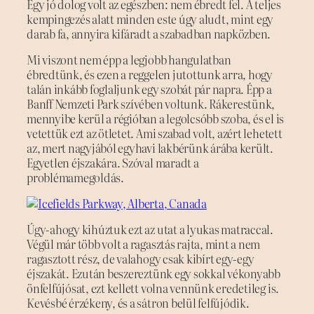
Egy jó dolog volt az egészben: nem ébredt fel. A teljes
kempingezés alatt minden este úgy aludt, mint egy
darab fa, annyira kifáradt a szabadban napközben.
Mi viszont nem épp a legjobb hangulatban
ébredtünk, és ezen a reggelen jutottunk arra, hogy
talán inkább foglaljunk egy szobát pár napra. Épp a
Banff Nemzeti Park szívében voltunk. Rákerestünk,
mennyibe kerül a régióban a legolcsóbb szoba, és el is
vetettük ezt az ötletet. Ami szabad volt, azért lehetett
az, mert nagyjából egyhavi lakbérünk árába került.
Egyetlen éjszakára. Szóval maradt a
problémamegoldás.
Úgy-ahogy kihúztuk ezt az utat a lyukas matraccal.
Végül már több volt a ragasztás rajta, mint a nem
ragasztott rész, de valahogy csak kibírt egy-egy
éjszakát. Ezután beszereztünk egy sokkal vékonyabb
önfelfújósat, ezt kellett volna vennünk eredetileg is.
Kevésbé érzékeny, és a sátron belül felfújódik.