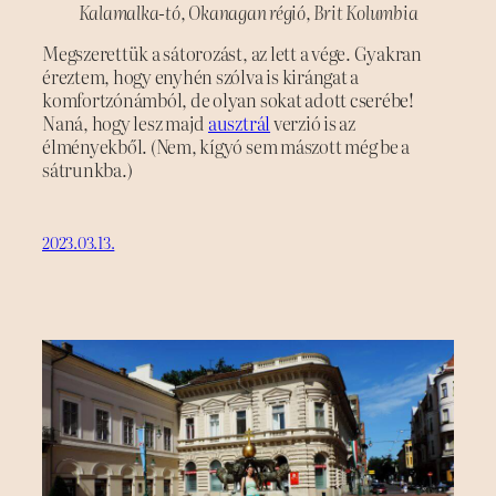
Kalamalka-tó, Okanagan régió, Brit Kolumbia
Megszerettük a sátorozást, az lett a vége. Gyakran
éreztem, hogy enyhén szólva is kirángat a
komfortzónámból, de olyan sokat adott cserébe!
Naná, hogy lesz majd
ausztrál
verzió is az
élményekből. (Nem, kígyó sem mászott még be a
sátrunkba.)
2023.03.13.