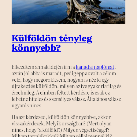
Külföldön tényleg
könnyebb?
Elkezdtem annak idején írni a
kanadai naplómat
,
aztán jól abba is maradt, pedig épp az volt a célom
vele, hogy megörökítsem, hogyan is néz ki egy
újrakezdés külföldön, milyen az íve gyakorlatilag és
érzelmileg. A címben feltett kérdésre is csak ez
lehetne hiteles és személyes válasz. Általános válasz
ugyanis nincs.
Ha azt kérdezed, külföldön könnyebb-e, akkor
visszakérdezek. Melyik országban? (Mert olyan
nincs, hogy “a külföld”.) Milyen végzettséggel?
Milyen tartalékokkal? Milyen céllal mennél ki?