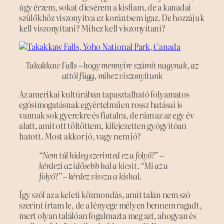
úgy érzem, sokat dicsérem a kisfiam, de a kanadai
szülőkhöz viszonyítva ez korántsem igaz. De hozzájuk
kell viszonyítani? Mihez kell viszonyítani?
Takakkaw Falls – hogy mennyire számít nagynak, az
attól függ, mihez viszonyítunk
Az amerikai kultúrában tapasztalható folyamatos
egósimogatásnak egyértelműen rossz hatásai is
vannak sok gyerekre és fiatalra, de rám az az egy év
alatt, amit ott töltöttem, kifejezetten gyógyítóan
hatott. Most akkor jó, vagy nem jó?
“Nem túl hideg szerinted ez a folyó?” –
kérdezi az idősebb hal a kicsit. “Mi az a
folyó?” – kérdez vissza a kishal.
Így szól az a keleti közmondás, amit talán nem szó
szerint írtam le, de a lényege mélyen bennem ragadt,
mert olyan találóan fogalmazta meg azt, ahogyan és