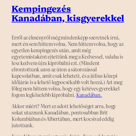
Kempingezés
Kanadában, kisgyerekkel
Erről az élményről még mindenképp szeretnék írni,
mert én sem hittem volna. Nem hittem volna, hogy az
egyetlen kempingezés után, amit még
egyetemistaként ejtettünk meg a Kedvessel, valaha is
lesz kedvem újra kipróbálni ezt. (Mindent
elrontottunk azon az úton a sátorozással
kapcsolatban, amit csak lehetett, és a július közepi
időjárás is a lehető legpocsékabb volt hozzá.) Azt meg
főleg nem hittem volna, hogy egy kétéves gyerekkel
fogom legközelebb kipróbálni.
Kanadában.
Akkor miért? Mert ez adott lehetőséget arra, hogy
sokat utazzunk Kanadában, pontosabban Brit
Kolumbiában és Albertában, mert kocsival eddig
jutottunk.