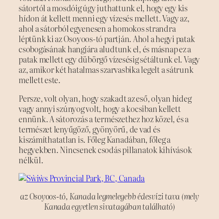
sátortól a mosdóig úgy juthattunk el, hogy egy kis
hídon át kellett menni egy vízesés mellett. Vagy az,
ahol a sátorból egyenesen a homokos strandra
léptünk ki az Osoyoos-tó partján. Ahol a hegyi patak
csobogásának hangjára aludtunk el, és másnap ez a
patak mellett egy dübörgő vízesésig sétáltunk el. Vagy
az, amikor két hatalmas szarvasbika legelt a sátrunk
mellett este.
Persze, volt olyan, hogy szakadt az eső, olyan hideg
vagy annyi szúnyog volt, hogy a kocsiban kellett
ennünk. A sátorozás a természethez hoz közel, és a
természet lenyűgöző, gyönyörű, de vad és
kiszámíthatatlan is. Főleg Kanadában, főleg a
hegyekben. Nincsenek csodás pillanatok kihívások
nélkül.
az Osoyoos-tó, Kanada legmelegebb édesvízi tava (mely
Kanada egyetlen sivatagában található)