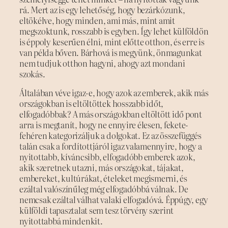
rá. Mert az is egy lehetőség, hogy bezárkózunk,
eltökélve, hogy minden, ami más, mint amit
megszoktunk, rosszabb is egyben. Így lehet külföldön
is éppoly keserűen élni, mint előtte otthon, és erre is
van példa bőven. Bárhová is megyünk, önmagunkat
nem tudjuk otthon hagyni, ahogy azt mondani
szokás.
Általában véve igaz-e, hogy azok az emberek, akik más
országokban is eltöltöttek hosszabb időt,
elfogadóbbak? A más országokban eltöltött idő pont
arra is megtanít, hogy ne ennyire élesen, fekete-
fehéren kategorizáljuk a dolgokat. Ez az összefüggés
talán csak a fordítottjáról igaz valamennyire, hogy a
nyitottabb, kíváncsibb, elfogadóbb emberek azok,
akik szeretnek utazni, más országokat, tájakat,
embereket, kultúrákat, ételeket megismerni, és
ezáltal valószínűleg még elfogadóbbá válnak. De
nemcsak ezáltal válhat valaki elfogadóvá. Éppúgy, egy
külföldi tapasztalat sem tesz törvény szerint
nyitottabbá mindenkit.