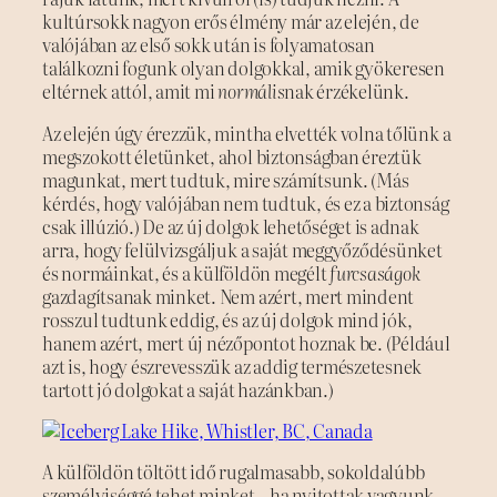
kultúrsokk nagyon erős élmény már az elején, de
valójában az első sokk után is folyamatosan
találkozni fogunk olyan dolgokkal, amik gyökeresen
eltérnek attól, amit mi
normális
nak érzékelünk.
Az elején úgy érezzük, mintha elvették volna tőlünk a
megszokott életünket, ahol biztonságban éreztük
magunkat, mert tudtuk, mire számítsunk. (Más
kérdés, hogy valójában nem tudtuk, és ez a biztonság
csak illúzió.) De az új dolgok lehetőséget is adnak
arra, hogy felülvizsgáljuk a saját meggyőződésünket
és normáinkat, és a külföldön megélt
furcsaságok
gazdagítsanak minket. Nem azért, mert mindent
rosszul tudtunk eddig, és az új dolgok mind jók,
hanem azért, mert új nézőpontot hoznak be. (Például
azt is, hogy észrevesszük az addig természetesnek
tartott jó dolgokat a saját hazánkban.)
A külföldön töltött idő rugalmasabb, sokoldalúbb
személyiséggé tehet minket – ha nyitottak vagyunk