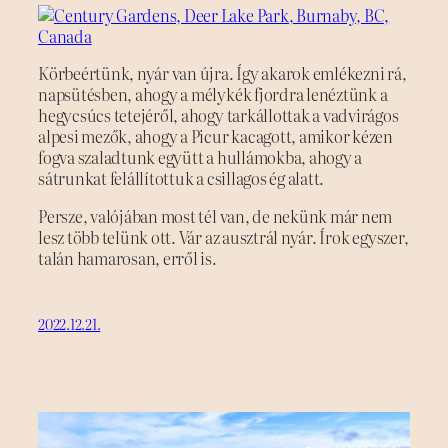
Körbeértünk, nyár van újra. Így akarok emlékezni rá,
napsütésben, ahogy a mélykék fjordra lenéztünk a
hegycsúcs tetejéről, ahogy tarkállottak a vadvirágos
alpesi mezők, ahogy a Picur kacagott, amikor kézen
fogva szaladtunk együtt a hullámokba, ahogy a
sátrunkat felállítottuk a csillagos ég alatt.
Persze, valójában most tél van, de nekünk már nem
lesz több telünk ott. Vár az ausztrál nyár. Írok egyszer,
talán hamarosan, erről is.
2022.12.21.