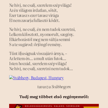
Ne hívj, ne csalj, szerelem szép világa!
Az én világom irdatlan, sötét,
Ezer tavasz s ezer tavasz virága
El nem zavarja fullasztó ködét.
Ne hívj, ne csalj, én nem tudok szeretni,
Lelkem kifosztott, nyomorult, szegény.
Elkárhozástól meg nem váltja semmi
S a te sugárod: őrjöngő remény.
Tűnt ifjuságnak visszajáró árnya, –
Az lettem én… a mult után futok…
Isten hozzád, szerelem szép világa!
Ne hívj, ne csalj, szeretni nem tudok…
tavasz a Svábhegyen
Tudj meg többet első regényemről: