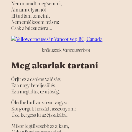
Nem maradt meg semmi,
Álmaim olyan jól
El tudtam temetni,
Nem emlékszem másra:
Csak a búcsuzásra…
krókuszok Vancouverben
Meg akarlak tartani
Őrjít ez a csókos valóság,
Ez a nagy beteljesülés,
Ez a megadás, ez a jóság.
Öledbe hullva, sírva, vágyva
Könyörgök hozzád, asszonyom:
Űzz, kergess ki az éjszakába.
Mikor legtüzesebb az ajkam,
Akkor fagyjon meg a tied,