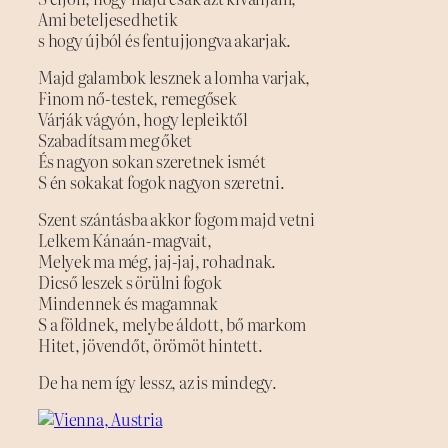
Ami beteljesedhetik
s hogy újból és fentujjongva akarjak.
Majd galambok lesznek a lomha varjak,
Finom nő-testek, remegősek
Várják vágyón, hogy lepleiktől
Szabadítsam meg őket
És nagyon sokan szeretnek ismét
S én sokakat fogok nagyon szeretni.
Szent szántásba akkor fogom majd vetni
Lelkem Kánaán-magvait,
Melyek ma még, jaj-jaj, rohadnak.
Dicső leszek s örülni fogok
Mindennek és magamnak
S a földnek, melybe áldott, bő markom
Hitet, jövendőt, örömöt hintett.
De ha nem így lessz, az is mindegy.