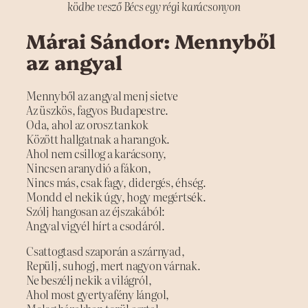
ködbe vesző Bécs egy régi karácsonyon
Márai Sándor: Mennyből
az angyal
Mennyből az angyal menj sietve
Az üszkös, fagyos Budapestre.
Oda, ahol az orosz tankok
Között hallgatnak a harangok.
Ahol nem csillog a karácsony,
Nincsen aranydió a fákon,
Nincs más, csak fagy, didergés, éhség.
Mondd el nekik úgy, hogy megértsék.
Szólj hangosan az éjszakából:
Angyal vigyél hírt a csodáról.
Csattogtasd szaporán a szárnyad,
Repülj, suhogj, mert nagyon várnak.
Ne beszélj nekik a világról,
Ahol most gyertyafény lángol,