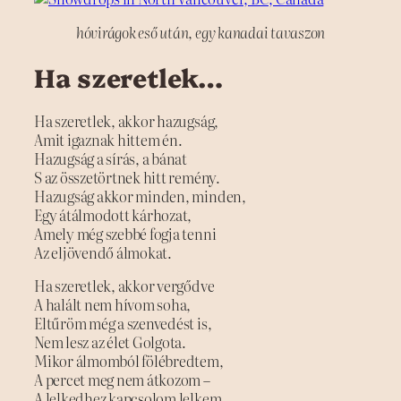
hóvirágok eső után, egy kanadai tavaszon
Ha szeretlek…
Ha szeretlek, akkor hazugság,
Amit igaznak hittem én.
Hazugság a sírás, a bánat
S az összetörtnek hitt remény.
Hazugság akkor minden, minden,
Egy átálmodott kárhozat,
Amely még szebbé fogja tenni
Az eljövendő álmokat.
Ha szeretlek, akkor vergődve
A halált nem hívom soha,
Eltűröm még a szenvedést is,
Nem lesz az élet Golgota.
Mikor álmomból fölébredtem,
A percet meg nem átkozom –
A lelkedhez kapcsolom lelkem