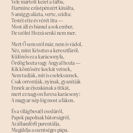
Vele mártott kezet a tálba,
Harminc ezüstpénzért kínálta,
S amíg gyalázta, verte, szidta:
Testét ette és vérét itta —
Most áll és bámul a sok ember,
De szólni Hozzá senki nem mer.
Mert Ő sem szól már, nem is vádol,
Néz, mint Krisztus a keresztfáról.
Különös ez a karácsonyfa,
Ördög hozta vagy Angyal hozta —
Kik köntösére kockát vetnek,
Nem tudják, mit is cselekszenek,
Csak orrontják, nyínak, gyanítják
Ennek az éjszakának a titkát,
mert ez nagyon furcsa karácsony:
A magyar nép lóg most a fákon.
És a világ beszél csodáról,
Papok papolnak bátorságról.
Az államférfi parentálja,
Megáldja a szentséges pápa.