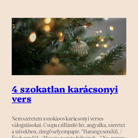
4 szokatlan karácsonyi
vers
Nem szeretem a szokásos karácsonyi verses
válogatásokat. Csupa csillámló hó, angyalka, szeretet
a szívekben, zizegő selyempapír. “Harang csendül, /
Ének zendül, / Messze zsong a hálaének…” No, persze,