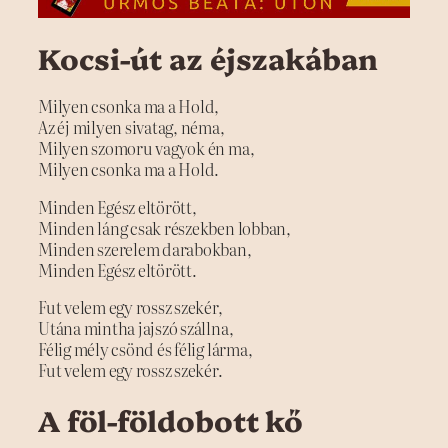
Kocsi-út az éjszakában
Milyen csonka ma a Hold,
Az éj milyen sivatag, néma,
Milyen szomoru vagyok én ma,
Milyen csonka ma a Hold.
Minden Egész eltörött,
Minden láng csak részekben lobban,
Minden szerelem darabokban,
Minden Egész eltörött.
Fut velem egy rossz szekér,
Utána mintha jajszó szállna,
Félig mély csönd és félig lárma,
Fut velem egy rossz szekér.
A föl-földobott kő