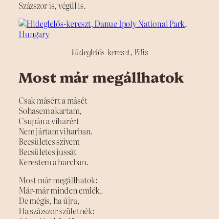
Százszor is, végül is.
Hideglelős-kereszt, Pilis
Most már megállhatok
Csak másért a másét
Sohasem akartam,
Csupán a viharért
Nem jártam viharban.
Becsületes szivem
Becsületes jussát
Kerestem a harcban.
Most már megállhatok:
Már-már minden emlék,
De mégis, ha újra,
Ha százszor születnék: