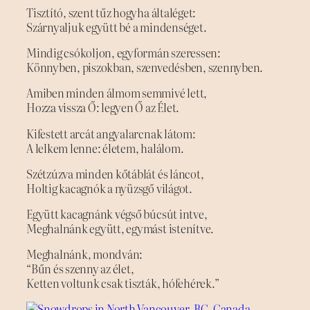
Tisztító, szent tűz hogyha általéget:
Szárnyaljuk együtt bé a mindenséget.
Mindig csókoljon, egyformán szeressen:
Könnyben, piszokban, szenvedésben, szennyben.
Amiben minden álmom semmivé lett,
Hozza vissza Ő: legyen Ő az Élet.
Kifestett arcát angyalarcnak látom:
A lelkem lenne: életem, halálom.
Szétzúzva minden kőtáblát és láncot,
Holtig kacagnók a nyüzsgő világot.
Együtt kacagnánk végső búcsút intve,
Meghalnánk együtt, egymást istenítve.
Meghalnánk, mondván:
“Bűn és szenny az élet,
Ketten voltunk csak tiszták, hófehérek.”