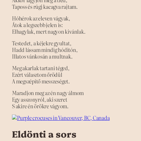
Taposs és rúgj kacagva rajtam.
Hóhérok az eleven vágyak,
Átok a legszebb jelen is:
Elhagylak, mert nagyon kivánlak.
Testedet, a kéjekre gyultat,
Hadd lássam mindig hóditón,
Illatos vánkosán a multnak.
Meg akarlak tartani téged,
Ezért választom őrödül
A megszépítő messzeséget.
Maradjon meg az én nagy álmom
Egy asszonyról, aki szeret
S akire én örökre vágyom.
Eldönti a sors