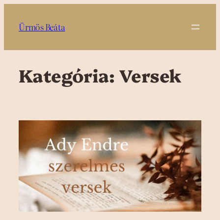
Ugrás
a
Ürmös Beáta
tartalomhoz
Kategória:
Versek