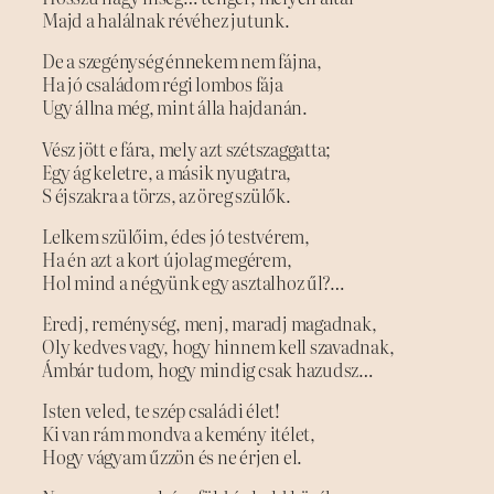
Majd a halálnak révéhez jutunk.
De a szegénység énnekem nem fájna,
Ha jó családom régi lombos fája
Ugy állna még, mint álla hajdanán.
Vész jött e fára, mely azt szétszaggatta;
Egy ág keletre, a másik nyugatra,
S éjszakra a törzs, az öreg szülők.
Lelkem szülőim, édes jó testvérem,
Ha én azt a kort újolag megérem,
Hol mind a négyünk egy asztalhoz űl?…
Eredj, reménység, menj, maradj magadnak,
Oly kedves vagy, hogy hinnem kell szavadnak,
Ámbár tudom, hogy mindig csak hazudsz…
Isten veled, te szép családi élet!
Ki van rám mondva a kemény itélet,
Hogy vágyam űzzön és ne érjen el.