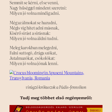
Semmit se kérni, el se venni,
Nagy hűséggel mindent szeretni:
Milyen jó volna mindig adni.
Még az álmokat se hazudni,
Mégis víg hitet adni másnak,
Kisérő sírást a sirásnak:
Milyen jó volna áldni tudni.
Meleg karokban melegedni,
Falni suttogó, drága szókat,
Jutalmazókat, csókolókat:
Milyen jó volna jónak lenni.
virágzó krókuszok a Pádis-fennsíkon
Tudj meg többet első regényemről: