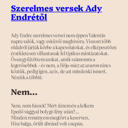
Szerelmes versek Ady
Endrétől
Ady Endre szerelmes versei nem éppen Valentin
napra valók, vagy esküvői meghívóra. Viszont több
oldalról járják körbe a kapcsolatokat, és elképesztően
érzékletesen villantanak fel tipikus mintázatokat.
Összegyűjtöttem azokat, amik számomra a
legerősebbek – és nem, a
Héja-nász az avaron
nincs
köztük, pedig igen, az is, de azt mindenki ismeri.
Nézzük a többit:
Nem…
Nem, nem hiszek! Mért űzzem én a lelkem
Epedő vággyal bolygó fény után?…
Minden reményem megtört a keserven,
Hisz balga, őrült ábránd volt csupán.