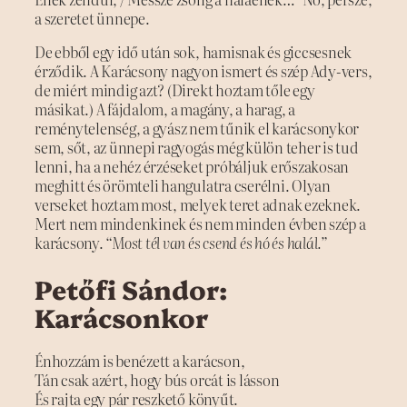
a szeretet ünnepe.
De ebből egy idő után sok, hamisnak és giccsesnek
érződik. A Karácsony nagyon ismert és szép Ady-vers,
de miért mindig azt? (Direkt hoztam tőle egy
másikat.) A fájdalom, a magány, a harag, a
reménytelenség, a gyász nem tűnik el karácsonykor
sem, sőt, az ünnepi ragyogás még külön teher is tud
lenni, ha a nehéz érzéseket próbáljuk erőszakosan
meghitt és örömteli hangulatra cserélni. Olyan
verseket hoztam most, melyek teret adnak ezeknek.
Mert nem mindenkinek és nem minden évben szép a
karácsony.
“Most tél van és csend és hó és halál.”
Petőfi Sándor:
Karácsonkor
Énhozzám is benézett a karácson,
Tán csak azért, hogy bús orcát is lásson
És rajta egy pár reszkető könyűt.