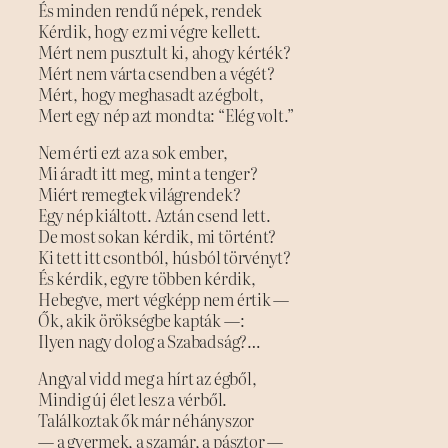
És minden rendű népek, rendek
Kérdik, hogy ez mi végre kellett.
Mért nem pusztult ki, ahogy kérték?
Mért nem várta csendben a végét?
Mért, hogy meghasadt az égbolt,
Mert egy nép azt mondta: “Elég volt.”
Nem érti ezt az a sok ember,
Mi áradt itt meg, mint a tenger?
Miért remegtek világrendek?
Egy nép kiáltott. Aztán csend lett.
De most sokan kérdik, mi történt?
Ki tett itt csontból, húsból törvényt?
És kérdik, egyre többen kérdik,
Hebegve, mert végképp nem értik —
Ők, akik örökségbe kapták —:
Ilyen nagy dolog a Szabadság?…
Angyal vidd meg a hírt az égből,
Mindig új élet lesz a vérből.
Találkoztak ők már néhányszor
— a gyermek, a szamár, a pásztor —