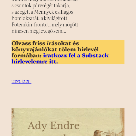
s csontok pőreségét takarja,
s az eget, a Mennyek csillagos
homlokzatát, a kivilágított
Potemkin-frontot, mely mögött
nincsen még levegő sem…
Olvass friss írásokat és
könyvajánlókat tőlem hírlevél
formában:
iratkozz fel a Substack
hírlevelemre itt.
2023.12.20.