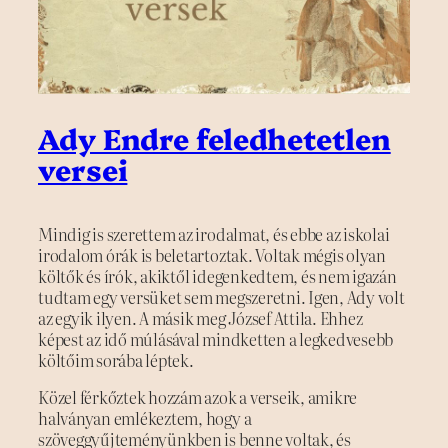
Ady Endre feledhetetlen
versei
Mindig is szerettem az irodalmat, és ebbe az iskolai
irodalom órák is beletartoztak. Voltak mégis olyan
költők és írók, akiktől idegenkedtem, és nem igazán
tudtam egy versüket sem megszeretni. Igen, Ady volt
az egyik ilyen. A másik meg József Attila. Ehhez
képest az idő múlásával mindketten a legkedvesebb
költőim sorába léptek.
Közel férkőztek hozzám azok a verseik, amikre
halványan emlékeztem, hogy a
szöveggyűjteményünkben is benne voltak, és