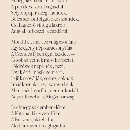
Meleg házakban terül asztal,
A pap ékes szóval vigasztal,
Selyempapír zizeg, ajándék,
Bölcs szó fontolgat, okos szándék.
Csillagszóró villog a fákról:
Angyal, te beszélj a csodáról.
Mondd el, mert ez világ csodája:
Egy szegény nép karácsonyfája
A Csendes Éjben égni kezdett —
És sokan vetnek most keresztet.
Földrészek népe nézi, nézi,
Egyik érti, másik nem érti.
Fejük csóválják, sok ez, soknak.
Imádkoznak vagy iszonyodnak,
Mert más lóg a fán, nem cukorkák:
Népek Krisztusa, Magyarország.
És elmegy sok ember előtte:
A Katona, ki szíven döfte,
A Farizeus, aki eladta,
Aki háromszor megtagadta,