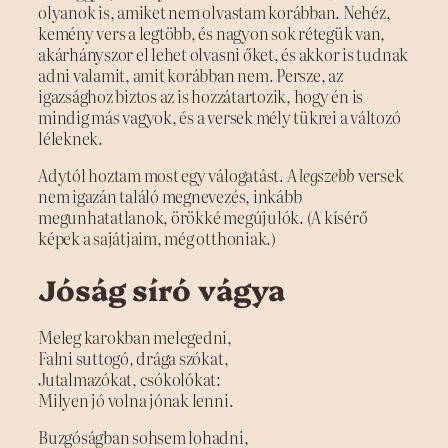
olyanok is, amiket nem olvastam korábban. Nehéz,
kemény vers a legtöbb, és nagyon sok rétegük van,
akárhányszor el lehet olvasni őket, és akkor is tudnak
adni valamit, amit korábban nem. Persze, az
igazsághoz biztos az is hozzátartozik, hogy én is
mindig más vagyok, és a versek mély tükrei a változó
léleknek.
Adytól hoztam most egy válogatást. A
legszebb
versek
nem igazán találó megnevezés, inkább
megunhatatlanok, örökké megújulók. (A kísérő
képek a sajátjaim, még otthoniak.)
Jóság síró vágya
Meleg karokban melegedni,
Falni suttogó, drága szókat,
Jutalmazókat, csókolókat:
Milyen jó volna jónak lenni.
Buzgóságban sohsem lohadni,