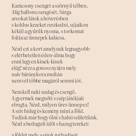
Karácsony csenget a szörnyű télben.
Alig hallom csengését. Sárga
arcokat látok a hóverésben
s koldus kezeket reszkedni, ujjaikon
kékül a gyűrűk nyoma, s torkomat
fojtja az ünnepek kalácsa.
Nézd ezt a kort amelynek legnagyobb
s elérhetetlen éden-álma hogy
enni legyen kinek-kinek
elég! nézz a gonosz nyájra mely
naiv báránykora multán
nem vél többé magáról semmi jót.
Nem kell neki szalag és csengő.
A gyermek megnőtt s szép játékjait
elrugta. Nézd, milyen üres ünnep ez!
A szív hideg és kemény mint a föld.
Tudjuk már hogy ölni s halni születtünk.
Nézd a bedugult időt s hazug tereket:
a földet mely a sírok rothadását