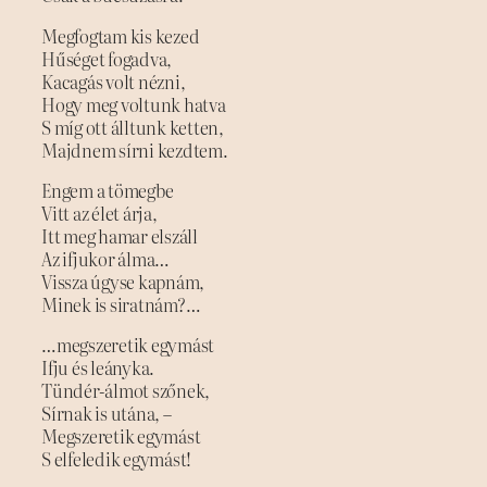
Megfogtam kis kezed
Hűséget fogadva,
Kacagás volt nézni,
Hogy meg voltunk hatva
S míg ott álltunk ketten,
Majdnem sírni kezdtem.
Engem a tömegbe
Vitt az élet árja,
Itt meg hamar elszáll
Az ifjukor álma…
Vissza úgyse kapnám,
Minek is siratnám?…
…megszeretik egymást
Ifju és leányka.
Tündér-álmot szőnek,
Sírnak is utána, –
Megszeretik egymást
S elfeledik egymást!