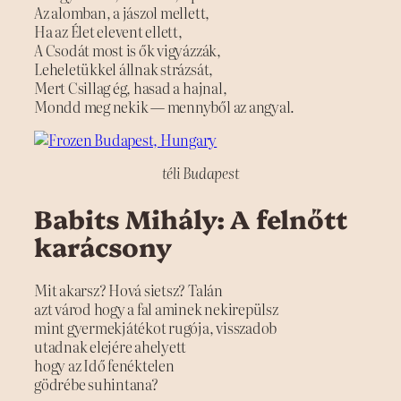
Az alomban, a jászol mellett,
Ha az Élet elevent ellett,
A Csodát most is ők vigyázzák,
Leheletükkel állnak strázsát,
Mert Csillag ég, hasad a hajnal,
Mondd meg nekik — mennyből az angyal.
téli Budapest
Babits Mihály: A felnőtt
karácsony
Mit akarsz? Hová sietsz? Talán
azt várod hogy a fal aminek nekirepülsz
mint gyermekjátékot rugója, visszadob
utadnak elejére ahelyett
hogy az Idő fenéktelen
gödrébe suhintana?