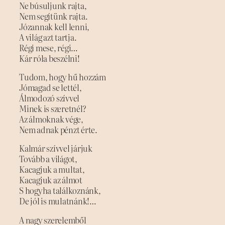
Ne búsuljunk rajta,
Nem segítünk rajta.
Józannak kell lenni,
A világ azt tartja.
Régi mese, régi…
Kár róla beszélni!
Tudom, hogy hű hozzám
Jómagad se lettél,
Álmodozó szívvel
Minek is szeretnél?
Az álmoknak vége,
Nem adnak pénzt érte.
Kalmár szívvel járjuk
Tovább a világot,
Kacagjuk a multat,
Kacagjuk az álmot
S hogyha találkoznánk,
De jól is mulatnánk!…
A nagy szerelemből