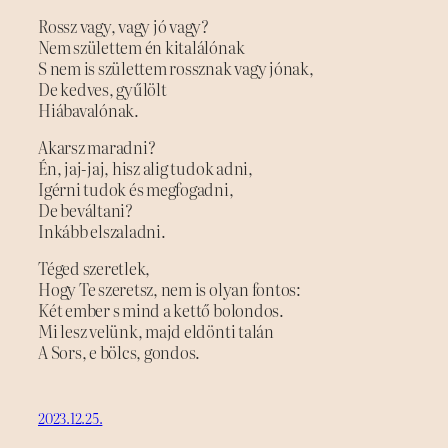
Rossz vagy, vagy jó vagy?
Nem születtem én kitalálónak
S nem is születtem rossznak vagy jónak,
De kedves, gyűlölt
Hiábavalónak.
Akarsz maradni?
Én, jaj-jaj, hisz alig tudok adni,
Igérni tudok és megfogadni,
De beváltani?
Inkább elszaladni.
Téged szeretlek,
Hogy Te szeretsz, nem is olyan fontos:
Két ember s mind a kettő bolondos.
Mi lesz velünk, majd eldönti talán
A Sors, e bölcs, gondos.
2023.12.25.