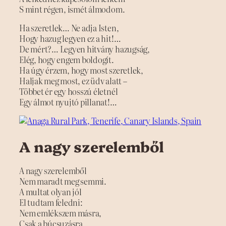
S mint régen, ismét álmodom.
Ha szeretlek… Ne adja Isten,
Hogy hazug legyen ez a hit!…
De mért?… Legyen hitvány hazugság,
Elég, hogy engem boldogít.
Ha úgy érzem, hogy most szeretlek,
Haljak meg most, ez üdv alatt –
Többet ér egy hosszú életnél
Egy álmot nyujtó pillanat!…
A nagy szerelemből
A nagy szerelemből
Nem maradt meg semmi.
A multat olyan jól
El tudtam feledni:
Nem emlékszem másra,
Csak a búcsuzásra.