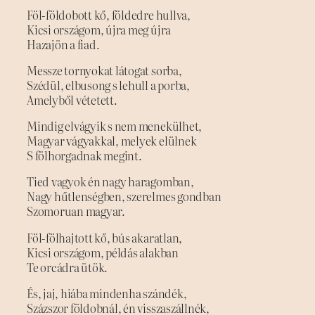
Föl-földobott kő, földedre hullva,
Kicsi országom, újra meg újra
Hazajön a fiad.
Messze tornyokat látogat sorba,
Szédül, elbusong s lehull a porba,
Amelyből vétetett.
Mindig elvágyik s nem menekülhet,
Magyar vágyakkal, melyek elülnek
S fölhorgadnak megint.
Tied vagyok én nagy haragomban,
Nagy hűtlenségben, szerelmes gondban
Szomoruan magyar.
Föl-fölhajtott kő, bús akaratlan,
Kicsi országom, példás alakban
Te orcádra ütök.
És, jaj, hiába mindenha szándék,
Százszor földobnál, én visszaszállnék,