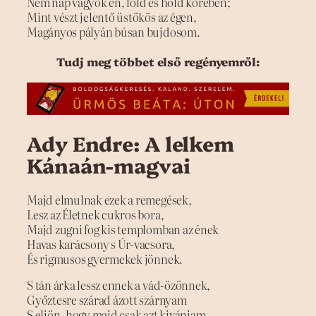
Nem nap vagyok én, föld és hold körében;
Mint vészt jelentő üstökös az égen,
Magányos pályán búsan bujdosom.
Tudj meg többet első regényemről:
Ady Endre: A lelkem
Kánaán-magvai
Majd elmulnak ezek a remegések,
Lesz az Életnek cukros bora,
Majd zugni fog kis templomban az ének
Havas karácsony s Úr-vacsora,
És rigmusos gyermekek jönnek.
S tán árka lessz ennek a vád-özönnek,
Győztesre szárad ázott szárnyam
S eljön, hogy majd csak azt kivánjam,