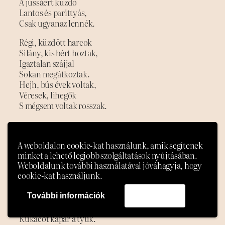
A jussáért küzdő
Lantos és parittyás,
Csak ugyanaz lennék.
Régi, küzdött harcok
Silány, kis bért hoztak,
Igaztalan szájjal
Sokan megátkoztak.
Hejh, bús évek voltak,
Véresek, lihegők
S mégsem voltak rosszak.
Tavasz a faluban
A weboldalon cookie-kat használunk, amik segítenek
Pufók felhők, dalos fuvalmak,
minket a lehető legjobb szolgáltatások nyújtásában.
Weboldalunk további használatával jóváhagyja, hogy
Foltos fény-mezők a mezőkön,
cookie-kat használjunk.
Kínok a szívben. Ő jön, ő jön,
A szent Tavasz. Ideragyognak
Messze szivek és messze faluk.
További információk
Elfogadom
Multból az ember s szántott kertből
Kukacot kapar a tyúk.