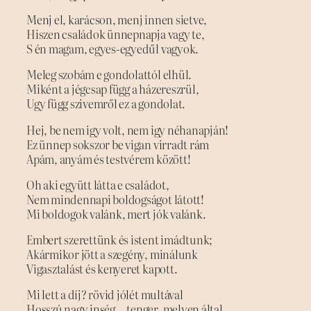
Menj el, karácson, menj innen sietve,
Hiszen családok ünnepnapja vagy te,
S én magam, egyes-egyedűl vagyok.
Meleg szobám e gondolattól elhül.
Miként a jégcsap függ a házereszrül,
Ugy függ szivemről ez a gondolat.
Hej, be nem igy volt, nem igy néhanapján!
Ez ünnep sokszor be vigan virradt rám
Apám, anyám és testvérem között!
Oh aki együtt látta e családot,
Nem mindennapi boldogságot látott!
Mi boldogok valánk, mert jók valánk.
Embert szerettünk és istent imádtunk;
Akármikor jött a szegény, minálunk
Vigasztalást és kenyeret kapott.
Mi lett a díj? rövid jólét multával
Hosszú nagy inség… tenger, melyen által