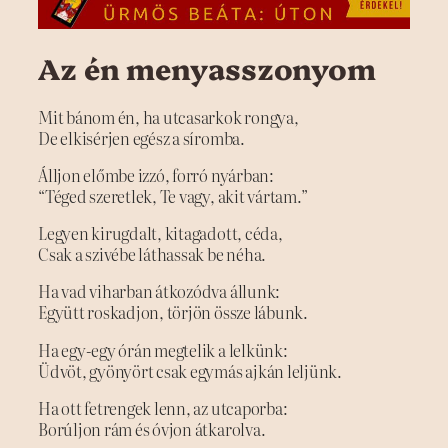
Az én menyasszonyom
Mit bánom én, ha utcasarkok rongya,
De elkisérjen egész a síromba.
Álljon előmbe izzó, forró nyárban:
“Téged szeretlek, Te vagy, akit vártam.”
Legyen kirugdalt, kitagadott, céda,
Csak a szivébe láthassak be néha.
Ha vad viharban átkozódva állunk:
Együtt roskadjon, törjön össze lábunk.
Ha egy-egy órán megtelik a lelkünk:
Üdvöt, gyönyört csak egymás ajkán leljünk.
Ha ott fetrengek lenn, az utcaporba:
Borúljon rám és óvjon átkarolva.