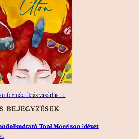
 információk és vásárlás >>
SS BEJEGYZÉSEK
gondolkodtató Toni Morrison idézet
3.