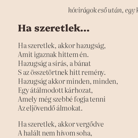
hóvirágok eső után, egy
Ha szeretlek…
Ha szeretlek, akkor hazugság,
Amit igaznak hittem én.
Hazugság a sírás, a bánat
S az összetörtnek hitt remény.
Hazugság akkor minden, minden,
Egy átálmodott kárhozat,
Amely még szebbé fogja tenni
Az eljövendő álmokat.
Ha szeretlek, akkor vergődve
A halált nem hívom soha,