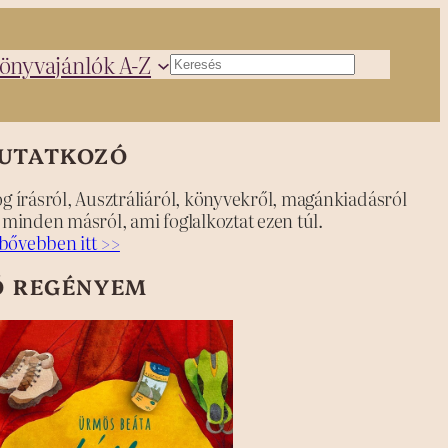
önyvajánlók A-Z
Keresés
UTATKOZÓ
og írásról, Ausztráliáról, könyvekről, magánkiadásról
s minden másról, ami foglalkoztat ezen túl.
bővebben itt >>
Ő REGÉNYEM