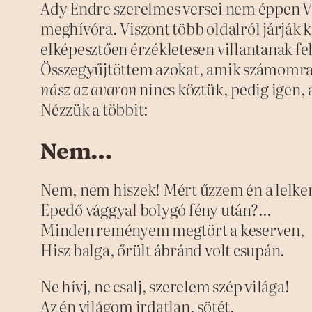
Ady Endre szerelmes versei nem éppen Va
meghívóra. Viszont több oldalról járják k
elképesztően érzékletesen villantanak fe
Összegyűjtöttem azokat, amik számomra 
nász az avaron
nincs köztük, pedig igen, 
Nézzük a többit:
Nem…
Nem, nem hiszek! Mért űzzem én a lelk
Epedő vággyal bolygó fény után?…
Minden reményem megtört a keserven,
Hisz balga, őrült ábránd volt csupán.
Ne hívj, ne csalj, szerelem szép világa!
Az én világom irdatlan, sötét,