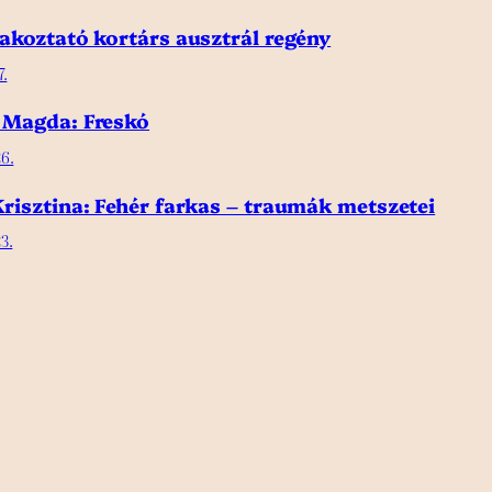
akoztató kortárs ausztrál regény
7.
 Magda: Freskó
6.
risztina: Fehér farkas – traumák metszetei
3.