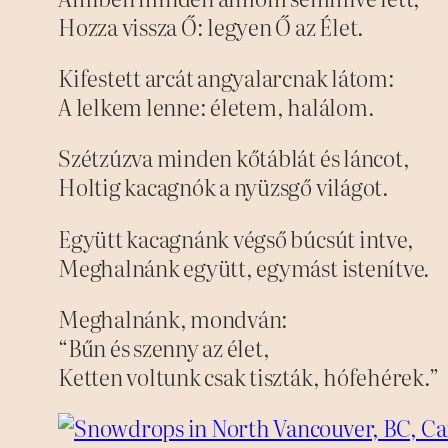
Hozza vissza Ő: legyen Ő az Élet.
Kifestett arcát angyalarcnak látom:
A lelkem lenne: életem, halálom.
Szétzúzva minden kőtáblát és láncot,
Holtig kacagnók a nyüzsgő világot.
Együtt kacagnánk végső búcsút intve,
Meghalnánk együtt, egymást istenítve.
Meghalnánk, mondván:
“Bűn és szenny az élet,
Ketten voltunk csak tiszták, hófehérek.”