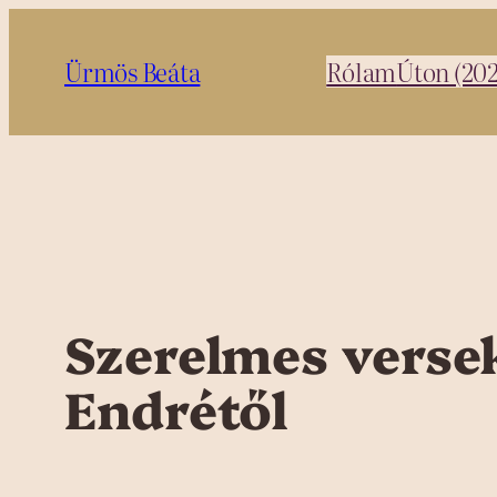
Ugrás
a
Ürmös Beáta
Rólam
Úton (20
tartalomhoz
Szerelmes verse
Endrétől