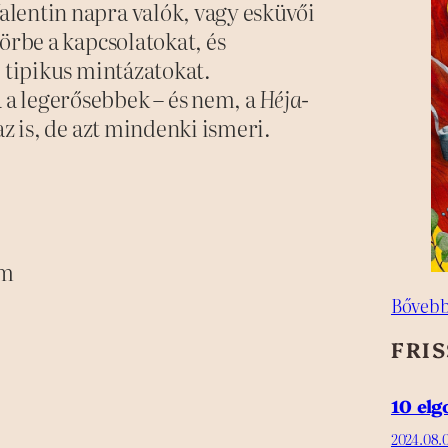
lentin napra valók, vagy esküvői
örbe a kapcsolatokat, és
l tipikus mintázatokat.
a legerősebbek – és nem, a
Héja-
az is, de azt mindenki ismeri.
em
Bővebb
FRI
10 el
2024.08.0