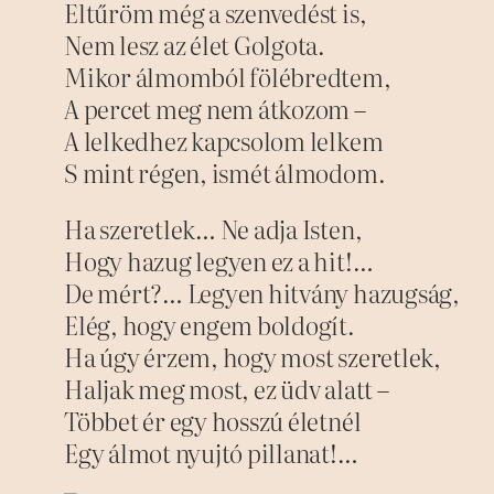
Eltűröm még a szenvedést is,
Nem lesz az élet Golgota.
Mikor álmomból fölébredtem,
A percet meg nem átkozom –
A lelkedhez kapcsolom lelkem
S mint régen, ismét álmodom.
Ha szeretlek… Ne adja Isten,
Hogy hazug legyen ez a hit!…
De mért?… Legyen hitvány hazugság,
Elég, hogy engem boldogít.
Ha úgy érzem, hogy most szeretlek,
Haljak meg most, ez üdv alatt –
Többet ér egy hosszú életnél
Egy álmot nyujtó pillanat!…