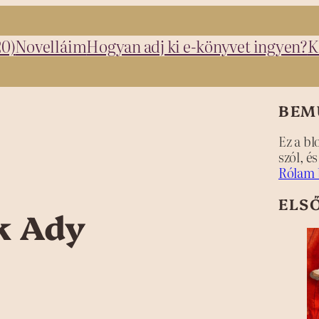
20)
Novelláim
Hogyan adj ki e-könyvet ingyen?
K
BEM
Ez a bl
szól, é
Rólam 
ELS
k Ady