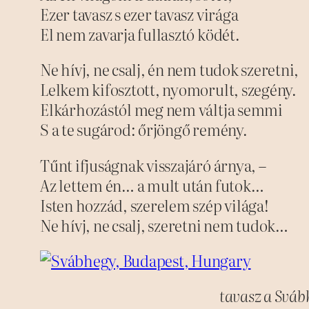
Ezer tavasz s ezer tavasz virága
El nem zavarja fullasztó ködét.
Ne hívj, ne csalj, én nem tudok szeretni,
Lelkem kifosztott, nyomorult, szegény.
Elkárhozástól meg nem váltja semmi
S a te sugárod: őrjöngő remény.
Tűnt ifjuságnak visszajáró árnya, –
Az lettem én… a mult után futok…
Isten hozzád, szerelem szép világa!
Ne hívj, ne csalj, szeretni nem tudok…
tavasz a Svá