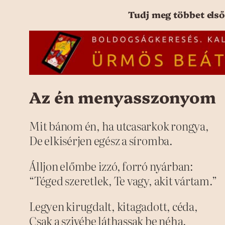
Tudj meg többet első
Az én menyasszonyom
Mit bánom én, ha utcasarkok rongya,
De elkisérjen egész a síromba.
Álljon előmbe izzó, forró nyárban:
“Téged szeretlek, Te vagy, akit vártam.”
Legyen kirugdalt, kitagadott, céda,
Csak a szivébe láthassak be néha.