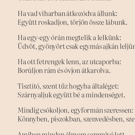
Ha vad viharban átkozódva állunk:
Együtt roskadjon, törjön össze lábunk.
Ha egy-egy órán megtelik a lelkünk:
Üdvöt, gyönyört csak egymás ajkán leljü
Ha ott fetrengek lenn, az utcaporba:
Borúljon rám és óvjon átkarolva.
Tisztító, szent tűz hogyha általéget:
Szárnyaljuk együtt bé a mindenséget.
Mindig csókoljon, egyformán szeressen:
Könnyben, piszokban, szenvedésben, sz
Amiben minden álmom semmivé lett,