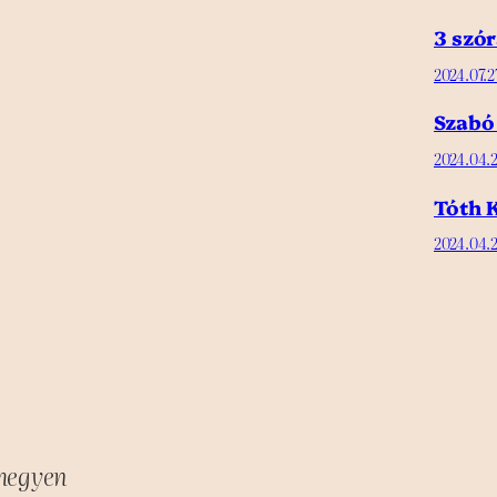
3 szór
2024.07.2
Szabó
2024.04.2
Tóth K
2024.04.2
bhegyen