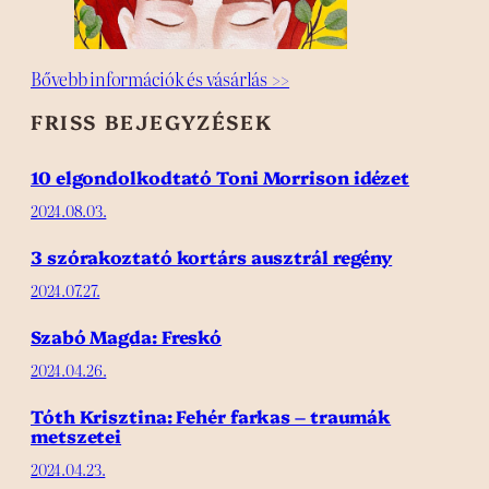
Bővebb információk és vásárlás >>
FRISS BEJEGYZÉSEK
10 elgondolkodtató Toni Morrison idézet
2024.08.03.
3 szórakoztató kortárs ausztrál regény
2024.07.27.
Szabó Magda: Freskó
2024.04.26.
Tóth Krisztina: Fehér farkas – traumák
metszetei
2024.04.23.