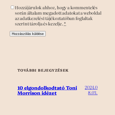
Hozzájárulok ahhoz, hogy a kommentelés
során általam megadott adatokat a weboldal
az adatkezelési tájékoztatóban foglaltak
szerint tárolja és kezelje.
*
TOVÁBBI BEJEGYZÉSEK
10 elgondolkodtató Toni
2024.0
Morrison idézet
8.03.