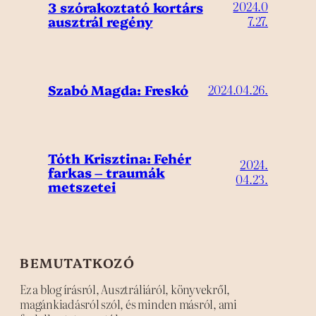
3 szórakoztató kortárs
2024.0
ausztrál regény
7.27.
Szabó Magda: Freskó
2024.04.26.
Tóth Krisztina: Fehér
2024.
farkas – traumák
04.23.
metszetei
BEMUTATKOZÓ
Ez a blog írásról, Ausztráliáról, könyvekről,
magánkiadásról szól, és minden másról, ami