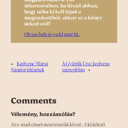
útkeresésében, ha hiszel abban,
hogy néha ki kell lépni a
megszokottból, akkor ez a könyv
neked szól!
Olvass bele és vedd meg itt.
←
Kedvenc Márai
A Gyűrűk Ura: kedvenc
Sándor idézetek
szereplőim
→
Comments
Vélemény, hozzászólás?
Az e-mail címet nem tesszük közzé.
A kötelező