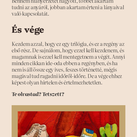
Bennem hiányérzetet hagyott, többet akartam
tudni az anyáról, jobban akartam érteni a lányaival
való kapcsolatát.
És vége
Kezdem azzal, hogy ez egy trilógia, és ez a regény az
első rész. De sajnálom, hogy ezzel kell kezdenem, és
magamnak is ezzel kell mentegetnem a végét. Annyi
minden cikkan ide-oda ebben a regényben, és ha
nem is áll össze egy íves, feszes történetté, mégis
magával tud ragadni időről-időre. De a vége ehhez
képest olyan hirtelen és értelmezhetetlen.
Te olvastad? Tetszett?