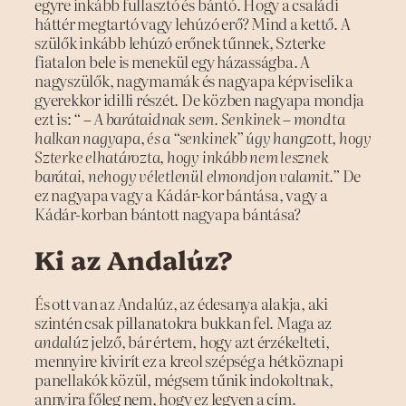
egyre inkább fullasztó és bántó. Hogy a családi
háttér megtartó vagy lehúzó erő? Mind a kettő. A
szülők inkább lehúzó erőnek tűnnek, Szterke
fiatalon bele is menekül egy házasságba. A
nagyszülők, nagymamák és nagyapa képviselik a
gyerekkor idilli részét. De közben nagyapa mondja
ezt is:
“ – A barátaidnak sem. Senkinek – mondta
halkan nagyapa, és a “senkinek” úgy hangzott, hogy
Szterke elhatározta, hogy inkább nem lesznek
barátai, nehogy véletlenül elmondjon valamit.”
De
ez nagyapa vagy a Kádár-kor bántása, vagy a
Kádár-korban bántott nagyapa bántása?
Ki az Andalúz?
És ott van az Andalúz, az édesanya alakja, aki
szintén csak pillanatokra bukkan fel. Maga az
andalúz
jelző, bár értem, hogy azt érzékelteti,
mennyire kivirít ez a kreol szépség a hétköznapi
panellakók közül, mégsem tűnik indokoltnak,
annyira főleg nem, hogy ez legyen a cím.