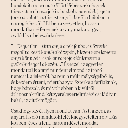
homlokát a mosogató fölötti fehér szekrénynek
támasztva olvasztja ki a húsból a maradék jeget a
forró víz alatt, aztán este nyolc körül a hálóban a
varrógéphez ül.”
Ebben az egyetlen, hosszú
mondatban elfér ennek az anyának a vágya,
csalódása, beleszürkülése.
” – Kegyetlen – sírta anya a telefonba, és Szterke
megállt a pesti konyha közepén, hiszen nem ismerte
anya könnyeit, csak anya pofonját ismerte a
gyűrűhideggel a kezén…”
És ezzel az egyetlen
mondattal is annyi mindent elmond az írónő
nemcsak a jelenről, hanem a múlt mélységeiből is,
és kezdem érteni, miért hagyta Szterke a férfiaknak,
hogy bántsák, és mi volt ebben a kívülről
átlagosnak tűnő, kétgyerekes értelmiségi családban
belül, az ajtók mögött.
Csakhogy kevés ilyen mondat van. Azt hiszem, az
anyáról szóló mondatok felét kijegyzeteltem olvasás
közben, és ez a fenti három idézett mondat.