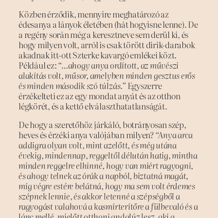
Közben érződik, mennyire meghatározó az
édesanya a lányok életében (hát hogyisne lenne). De
a regény során még a keresztneve sem derül ki, és
hogy milyen volt, arról is csak törött dirik-darabok
akadnak itt-ott Szterke kavargó emlékei közt.
Például ez:
“…ahogy anya ordított, az művészi
alakítás volt, műsor, amelyben minden gesztus erős
és minden második szó túlzás.”
Egyszerre
érzékelteti ez az egy mondat anyát és az otthon
légkörét, és a kettő elválaszthatatlanságát.
De hogy a szeretőhöz járkáló, botrányosan szép,
heves és érzéki anya valójában milyen?
“Anya arca
addigra olyan volt, mint azelőtt, és még utána
évekig, mindennap, reggeltől délután hatig, mintha
minden reggelre elhinné, hogy van miért ragyogni,
és ahogy telnek az órák a napból, biztatná magát,
míg végre estére belátná, hogy ma sem volt érdemes
szépnek lennie, és akkor letenné a szépségből a
ragyogást valahová a kasmírterítőre a fülbevaló és a
lánc mellé, mielőtt otthoni andalúz lesz, aki a