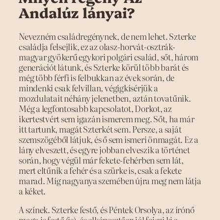
Andalúz lányai?
Nevezném családregénynek, de nem lehet. Szterke
családja felsejlik, ez az olasz-horvát-osztrák-
magyar gyökerű egykori polgári család, sőt, három
generációt látunk, és Szterke körül több barát és
még több férfi is felbukkan az évek során, de
mindenki csak felvillan, végigkísérjük a
mozdulatait néhány jelenetben, aztán tovatűnik.
Még a legfontosabb kapcsolatot, Dorkot, az
ikertestvért sem igazán ismerem meg. Sőt, ha már
itt tartunk, magát Szterkét sem. Persze, a saját
szemszögéből látjuk, és ő sem ismeri önmagát. Ez a
lány elveszett, és egyre jobban elveszik a történet
során, hogy végül már fekete-fehérben sem lát,
mert eltűnik a fehér és a szürke is, csak a fekete
marad. Míg nagyanya szemében újra meg nem látja
a kéket.
A színek. Szterke festő, és Péntek Orsolya, az írónő
maga is festő (is), és elképesztően jól fejezi ki a