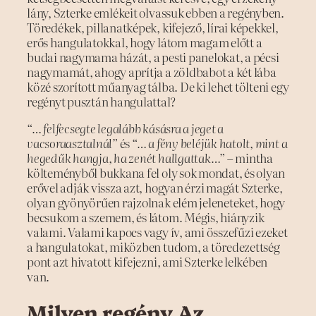
lány, Szterke emlékeit olvassuk ebben a regényben.
Töredékek, pillanatképek, kifejező, lírai képekkel,
erős hangulatokkal, hogy látom magam előtt a
budai nagymama házát, a pesti panelokat, a pécsi
nagymamát, ahogy aprítja a zöldbabot a két lába
közé szorított műanyag tálba. De ki lehet tölteni egy
regényt pusztán hangulattal?
“… felfecsegte legalább kásásra a jeget a
vacsoraasztalnál”
és
“… a fény beléjük hatolt, mint a
hegedűk hangja, ha zenét hallgattak…”
– mintha
költeményből bukkana fel oly sok mondat, és olyan
erővel adják vissza azt, hogyan érzi magát Szterke,
olyan gyönyörűen rajzolnak elém jeleneteket, hogy
becsukom a szemem, és látom. Mégis, hiányzik
valami. Valami kapocs vagy ív, ami összefűzi ezeket
a hangulatokat, miközben tudom, a töredezettség
pont azt hivatott kifejezni, ami Szterke lelkében
van.
Milyen regény Az