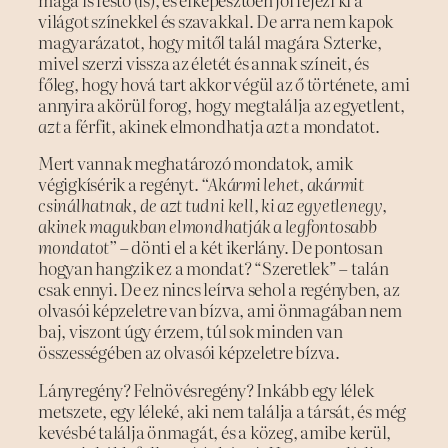
világot színekkel és szavakkal. De arra nem kapok
magyarázatot, hogy mitől talál magára Szterke,
mivel szerzi vissza az életét és annak színeit, és
főleg, hogy hová tart akkor végül az ő története, ami
annyira akörül forog, hogy megtalálja az egyetlent,
azt
a férfit, akinek elmondhatja
azt
a mondatot.
Mert vannak meghatározó mondatok, amik
végigkísérik a regényt.
“Akármi lehet, akármit
csinálhatnak, de azt tudni kell, ki az egyetlenegy,
akinek magukban elmondhatják a legfontosabb
mondatot”
– dönti el a két ikerlány. De pontosan
hogyan hangzik ez a mondat? “Szeretlek” – talán
csak ennyi. De ez nincs leírva sehol a regényben, az
olvasói képzeletre van bízva, ami önmagában nem
baj, viszont úgy érzem, túl sok minden van
összességében az olvasói képzeletre bízva.
Lányregény? Felnövésregény? Inkább egy lélek
metszete, egy léleké, aki nem találja a társát, és még
kevésbé találja önmagát, és a közeg, amibe kerül,