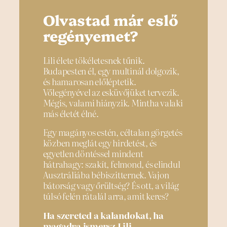
Olvastad már eslő
regényemet?
Lili élete tökéletesnek tűnik.
Budapesten él, egy multinál dolgozik,
és hamarosan előléptetik.
Vőlegényével az esküvőjüket tervezik.
Mégis, valami hiányzik. Mintha valaki
más életét élné.
Egy magányos estén, céltalan görgetés
közben meglát egy hirdetést, és
egyetlen döntéssel mindent
hátrahagy: szakít, felmond, és elindul
Ausztráliába bébiszitternek. Vajon
bátorság vagy őrültség? És ott, a világ
túlsó felén rátalál arra, amit keres?
Ha szereted a kalandokat, ha
magadra ismersz Lili