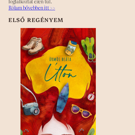
foglalkoztat ezen túl.
Rólam bővebben itt >>
ELSŐ REGÉNYEM