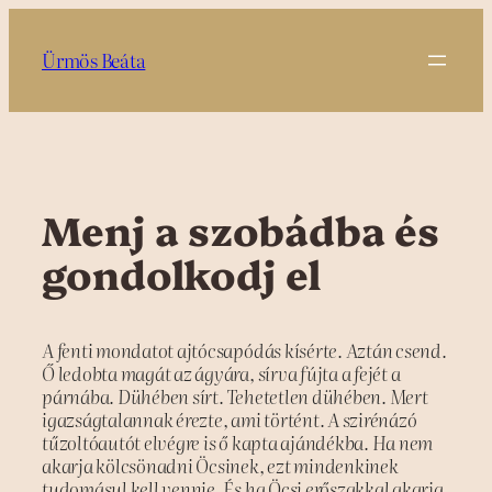
Ugrás
a
Ürmös Beáta
tartalomhoz
Menj a szobádba és
gondolkodj el
A fenti mondatot ajtócsapódás kísérte. Aztán csend.
Ő ledobta magát az ágyára, sírva fújta a fejét a
párnába. Dühében sírt. Tehetetlen dühében. Mert
igazságtalannak érezte, ami történt. A szirénázó
tűzoltóautót elvégre is ő kapta ajándékba. Ha nem
akarja kölcsönadni Öcsinek, ezt mindenkinek
tudomásul kell vennie. És ha Öcsi erőszakkal akarja