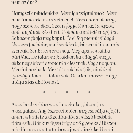
nem az övé?
Haragszik mindenkire. Mert igazságtalanok. Mert
nem törődnek az ő sérelmével. Nem érdemlik meg,
hogy szeresse őket. Szét is fogja tépni azt a rajzot,
amit anyának készített titokban a születésnapjára.
Sohasem fogja megkapni. És el fog menni világgá.
Úgysem fog hiányozni senkinek, hiszen őt itt nem is
szeretik. Senki sem érti meg. Még apa sem állt a
pártjára. De talán majd akkor, ha világgá megy,
akkor egy kicsit szomorúak lesznek. Vagy nagyon.
Megérdemelnék. Mert őt csak bántják, ráadásul
igazságtalanul. Utálatosak. Öcsi különösen. Hogy
utálja a kis alattomost.
* * * * *
Anya közben kimegy a konyhába, folytatja a
mosogatást. Alig észrevehetően megcsóválja a fejét,
amint tekintete a tűzoltóautóval játszó kisebbik
fiára esik. Hát kire ilyen irigy az ő gyereke? Hiszen
mindig arra tanította, hogy jószívűnek kell lenni.