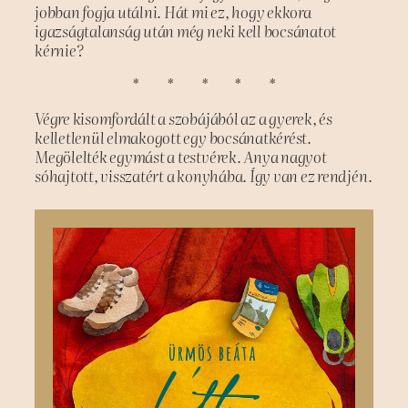
jobban fogja utálni. Hát mi ez, hogy ekkora
igazságtalanság után még neki kell bocsánatot
kérnie?
* * * * *
Végre kisomfordált a szobájából az a gyerek, és
kelletlenül elmakogott egy bocsánatkérést.
Megölelték egymást a testvérek. Anya nagyot
sóhajtott, visszatért a konyhába. Így van ez rendjén.