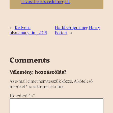
Olvass bele és vedd meg itt.
←
Kedvenc
Hadd védjem meg Harry
olvasmányaim, 2019
Pottert
→
Comments
Vélemény, hozzászólás?
Az e-mail címet nem tesszük közzé.
A kötelező
mezőket
*
karakterrel jelöltük
Hozzászólás
*