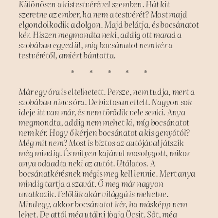
Különösen a kistestvérével szemben. Hát kit
szeretne az ember, ha nem a testvérét? Most majd
elgondolkodik a dolgon. Majd belátja, és bocsánatot
kér. Hiszen megmondta neki, addig ott marad a
szobában egyedül, míg bocsánatot nem kér a
testvérétől, amiért bántotta.
* * * * *
Már egy óra is eltelhetett. Persze, nem tudja, mert a
szobában nincs óra. De biztosan eltelt. Nagyon sok
ideje itt van már, és nem törődik vele senki. Anya
megmondta, addig nem mehet ki, míg bocsánatot
nem kér. Hogy ő kérjen bocsánatot a kis genyótól?
Még mit nem? Most is biztos az autójával játszik
még mindig. És milyen kajánul mosolygott, mikor
anya odaadta neki az autót. Utálatos. A
bocsánatkérésnek mégis meg kell lennie. Mert anya
mindig tartja a szavát. Ő meg már nagyon
unatkozik. Felőlük akár világgá is mehetne.
Mindegy, akkor bocsánatot kér, ha másképp nem
lehet. De attól még utálni fogja Öcsit. Sőt, még