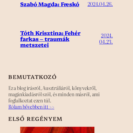
Szabó Magda: Freskó
2024.04.26.
Tóth Krisztina: Fehér
2024.
farkas – traumák
04.23.
metszetei
BEMUTATKOZÓ
Ez a blog írásról, Ausztráliáról, könyvekről,
magánkiadásról szól, és minden másról, ami
foglalkoztat ezen túl.
Rólam bővebben itt >>
ELSŐ REGÉNYEM