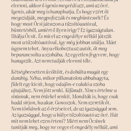
elvenni, akkor ő igenis megvédi azt, ami az övé.
Igenis, akár meg is haraphatja. És hogy ezért őt
megszidják, megpofozzák és megbüntessék? És
hogy most Öcsi játsszon a tűzoltóautóval,
büntetésből, amiért ő ilyen irigy? Ez igazságtalan.
Utálja Öcsit. És mivel az engedélye nélkül játszik
most a tűzoltóautóval, így még jobban utálja. Mást
úgysem tehet. Anya elkobozta az autót, őt meg
beparancsolta a szobába. Az egyetlen fegyvere, hogy
haragszik. Azt nem tudják elvenni tőle.
Kétségbeesetten üvöltött, és dobálta magát egy
darabig. Néha, mikor pillanatokra abbahagyta,
fülelt egy kicsit, hogy odajön-e valaki a szoba
ajtajához. Nem jött senki. Kifáradt. Nincs értelme a
sírásnak, nem érdekel senkit. Mondták is, hogy csak
hadd sírjon, ha akar. Gonoszok. Nem szeretik őt.
Nem törődnek az ő érzéseivel, de az igazsággal sem.
Az igazsággal, hogy a hülye tűzoltóautó az övé. Hát
mit nem lehet ezen érteni? Miért nem Öcsinek
tanítják meg, hogy ne vegye el engedély nélkül, ami