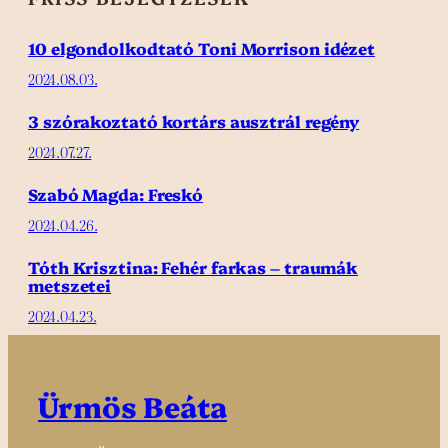
10 elgondolkodtató Toni Morrison idézet
2024.08.03.
3 szórakoztató kortárs ausztrál regény
2024.07.27.
Szabó Magda: Freskó
2024.04.26.
Tóth Krisztina: Fehér farkas – traumák
metszetei
2024.04.23.
Ürmös Beáta