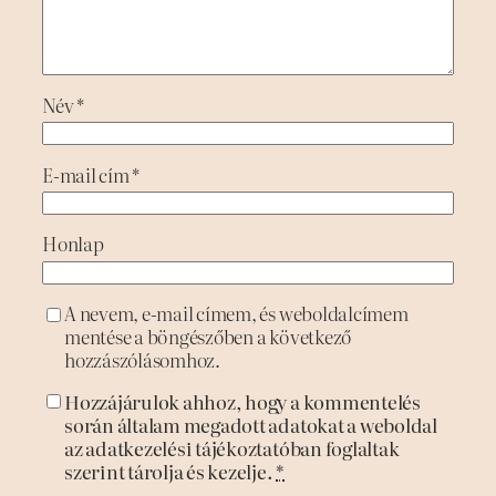
Név
*
E-mail cím
*
Honlap
A nevem, e-mail címem, és weboldalcímem
mentése a böngészőben a következő
hozzászólásomhoz.
Hozzájárulok ahhoz, hogy a kommentelés
során általam megadott adatokat a weboldal
az adatkezelési tájékoztatóban foglaltak
szerint tárolja és kezelje.
*