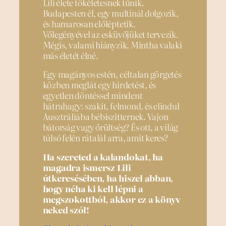
Lili élete tökéletesnek tűnik.
Budapesten él, egy multinál dolgozik,
és hamarosan előléptetik.
Vőlegényével az esküvőjüket tervezik.
Mégis, valami hiányzik. Mintha valaki
más életét élné.
Egy magányos estén, céltalan görgetés
közben meglát egy hirdetést, és
egyetlen döntéssel mindent
hátrahagy: szakít, felmond, és elindul
Ausztráliába bébiszitternek. Vajon
bátorság vagy őrültség? És ott, a világ
túlsó felén rátalál arra, amit keres?
Ha szereted a kalandokat, ha
magadra ismersz Lili
útkeresésében, ha hiszel abban,
hogy néha ki kell lépni a
megszokottból, akkor ez a könyv
neked szól!