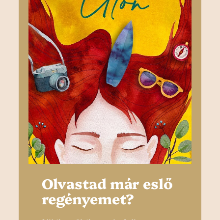
Olvastad már eslő
regényemet?