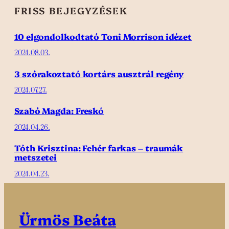
FRISS BEJEGYZÉSEK
10 elgondolkodtató Toni Morrison idézet
2024.08.03.
3 szórakoztató kortárs ausztrál regény
2024.07.27.
Szabó Magda: Freskó
2024.04.26.
Tóth Krisztina: Fehér farkas – traumák
metszetei
2024.04.23.
Ürmös Beáta