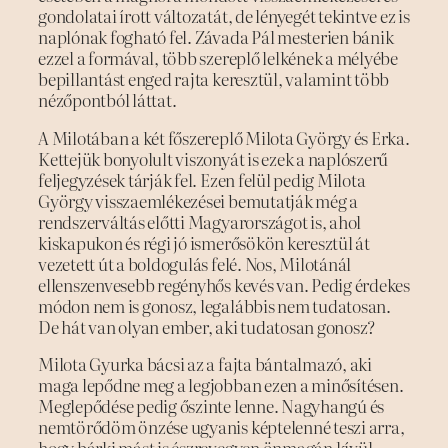
gondolatai írott változatát, de lényegét tekintve ez is
naplónak fogható fel. Závada Pál mesterien bánik
ezzel a formával, több szereplő lelkének a mélyébe
bepillantást enged rajta keresztül, valamint több
nézőpontból láttat.
A Milotában a két főszereplő Milota György és Erka.
Kettejük bonyolult viszonyát is ezek a naplószerű
feljegyzések tárják fel. Ezen felül pedig Milota
György visszaemlékezései bemutatják még a
rendszerváltás előtti Magyarországot is, ahol
kiskapukon és régi jó ismerősökön keresztül át
vezetett út a boldogulás felé. Nos, Milotánál
ellenszenvesebb regényhős kevés van. Pedig érdekes
módon nem is gonosz, legalábbis nem tudatosan.
De hát van olyan ember, aki tudatosan gonosz?
Milota Gyurka bácsi az a fajta bántalmazó, aki
maga lepődne meg a legjobban ezen a minősítésen.
Meglepődése pedig őszinte lenne. Nagyhangú és
nemtörődöm önzése ugyanis képtelenné teszi arra,