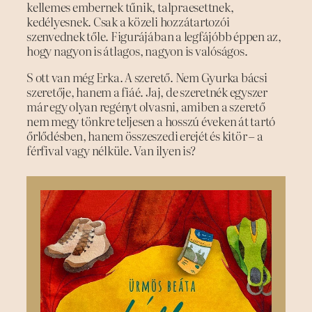
kellemes embernek tűnik, talpraesettnek,
kedélyesnek. Csak a közeli hozzátartozói
szenvednek tőle. Figurájában a legfájóbb éppen az,
hogy nagyon is átlagos, nagyon is valóságos.
S ott van még Erka. A szerető. Nem Gyurka bácsi
szeretője, hanem a fiáé. Jaj, de szeretnék egyszer
már egy olyan regényt olvasni, amiben a szerető
nem megy tönkre teljesen a hosszú éveken át tartó
őrlődésben, hanem összeszedi erejét és kitör – a
férfival vagy nélküle. Van ilyen is?