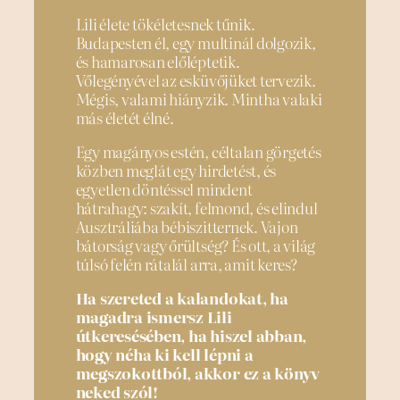
Lili élete tökéletesnek tűnik.
Budapesten él, egy multinál dolgozik,
és hamarosan előléptetik.
Vőlegényével az esküvőjüket tervezik.
Mégis, valami hiányzik. Mintha valaki
más életét élné.
Egy magányos estén, céltalan görgetés
közben meglát egy hirdetést, és
egyetlen döntéssel mindent
hátrahagy: szakít, felmond, és elindul
Ausztráliába bébiszitternek. Vajon
bátorság vagy őrültség? És ott, a világ
túlsó felén rátalál arra, amit keres?
Ha szereted a kalandokat, ha
magadra ismersz Lili
útkeresésében, ha hiszel abban,
hogy néha ki kell lépni a
megszokottból, akkor ez a könyv
neked szól!