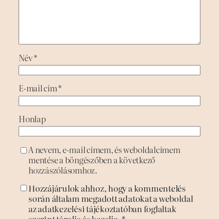
Név
*
E-mail cím
*
Honlap
A nevem, e-mail címem, és weboldalcímem
mentése a böngészőben a következő
hozzászólásomhoz.
Hozzájárulok ahhoz, hogy a kommentelés
során általam megadott adatokat a weboldal
az adatkezelési tájékoztatóban foglaltak