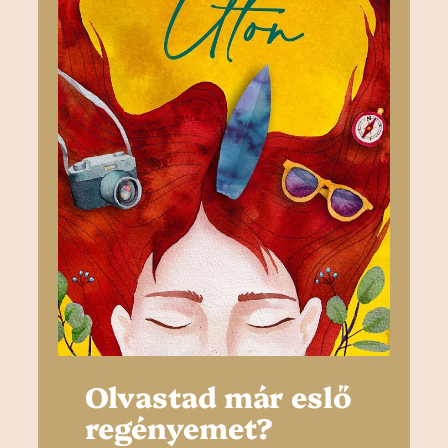
Olvastad már eslő
regényemet?