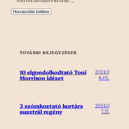
szerint tárolja és kezelje.
*
TOVÁBBI BEJEGYZÉSEK
10 elgondolkodtató Toni
2024.0
Morrison idézet
8.03.
3 szórakoztató kortárs
2024.0
ausztrál regény
7.27.