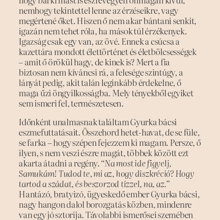
hogy bárki mást is észrevegyen önmagán kívül,
nemhogy tekintettel lenne az érzéseikre, vagy
megértené őket. Hiszen ő nem akar bántani senkit,
igazán nem tehet róla, ha mások túl érzékenyek.
Igazság csak egy van, az övé. Ennek a csúcsa a
kazettára mondott élettörténet és életbölcsességek
– amit ő örökül hagy, de kinek is? Mert a fia
biztosan nem kíváncsi rá, a felesége szintúgy, a
lányát pedig, akit talán leginkább érdekelne, ő
maga űzi öngyilkosságba. Mely tényekből egyiket
sem ismeri fel, természetesen.
Időnként unalmasnak találtam Gyurka bácsi
eszmefuttatásait. Összehord hetet-havat, de se füle,
se farka – hogy szépen fejezzem ki magam. Persze, ő
ilyen, s nem veszi észre magát, többek között ezt
akarta átadni a regény.
“Na most ide figyelj,
Samukám! Tudod te, mi az, hogy diszkréció? Hogy
tartod a szádat, és beszorzod tízzel, na, az.”
Hantázó, bratyizó, ügyeskedő ember Gyurka bácsi,
nagy hangon dalol borozgatás közben, mindenre
van egy jó sztorija. Távolabbi ismerősei szemében