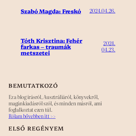
Szabó Magda: Freskó
2024.04.26.
Tóth Krisztina: Fehér
2024.
farkas – traumák
04.23.
metszetei
BEMUTATKOZÓ
Ez a blog írásról, Ausztráliáról, könyvekről,
magánkiadásról szól, és minden másról, ami
foglalkoztat ezen túl.
Rólam bővebben itt >>
ELSŐ REGÉNYEM