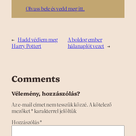
Olvass bele és vedd meg itt.
←
Hadd védjem meg
A boldog ember
Harry Pottert
hálanaplót vezet
→
Comments
Vélemény, hozzászólás?
Az e-mail címet nem tesszük közzé.
A kötelező
mezőket
*
karakterrel jelöltük
Hozzászólás
*