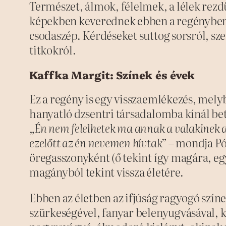
Természet, álmok, félelmek, a lélek rezd
képekben keverednek ebben a regényben
csodaszép. Kérdéseket suttog sorsról, sze
titkokról.
Kaffka Margit: Színek és évek
Ez a regény is egy visszaemlékezés, mely
hanyatló dzsentri társadalomba kínál bet
„Én nem felelhetek ma annak a valakinek a 
ezelőtt az én nevemen hívtak”
– mondja Pó
öregasszonyként (ő tekint így magára, eg
magányból tekint vissza életére.
Ebben az életben az ifjúság ragyogó szín
szürkeségével, fanyar belenyugvásával, k