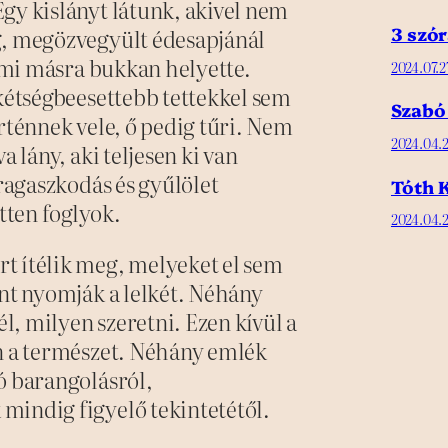
gy kislányt látunk, akivel nem
3 szór
g, megözvegyült édesapjánál
lami másra bukkan helyette.
2024.07.2
gkétségbeesettebb tettekkel sem
Szabó
rténnek vele, ő pedig tűri. Nem
2024.04.2
a lány, aki teljesen ki van
 ragaszkodás és gyűlölet
Tóth K
tten foglyok.
2024.04.2
t ítélik meg, melyeket el sem
ént nyomják a lelkét. Néhány
, milyen szeretni. Ezen kívül a
en a természet. Néhány emlék
ó barangolásról,
mindig figyelő tekintetétől.