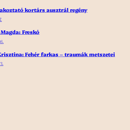
akoztató kortárs ausztrál regény
7.
 Magda: Freskó
6.
risztina: Fehér farkas – traumák metszetei
3.