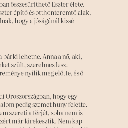
an összesűríthető Eszter élete.
zter építő és otthonteremtő alak,
nak, hogy a jóságánál kissé
 bárki lehetne. Anna a nő, aki,
et szült, szerelmes lesz.
 reménye nyílik meg előtte, és ő
.
adi Oroszországban, hogy egy
adalom pedig szemet huny felette.
em szereti a férjét, soha nem is
 ezért már kirekesztik. Nem kap