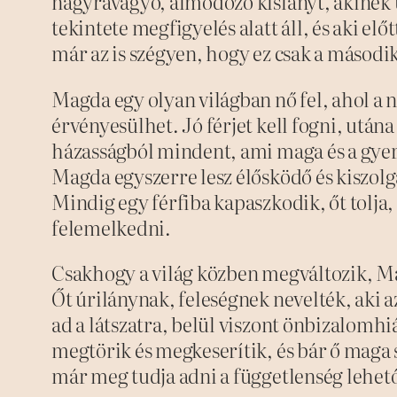
nagyravágyó, álmodozó kislányt, akine
tekintete megfigyelés alatt áll, és aki előt
már az is szégyen, hogy ez csak a második
Magda egy olyan világban nő fel, ahol a n
érvényesülhet. Jó férjet kell fogni, utána
házasságból mindent, ami maga és a gyer
Magda egyszerre lesz élősködő és kiszolgá
Mindig egy férfiba kapaszkodik, őt tolja,
felemelkedni.
Csakhogy a világ közben megváltozik, Ma
Őt úrilánynak, feleségnek nevelték, aki a
ad a látszatra, belül viszont önbizalomhi
megtörik és megkeserítik, és bár ő maga
már meg tudja adni a függetlenség lehet