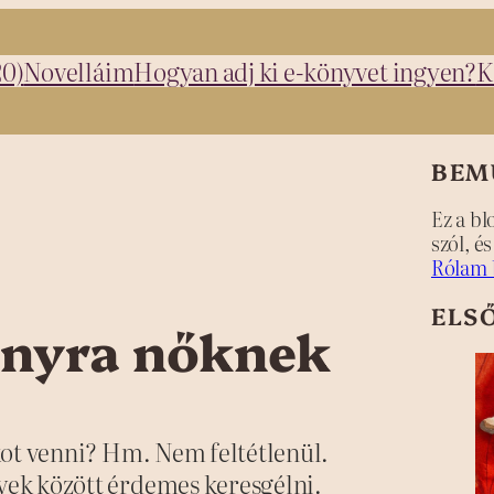
20)
Novelláim
Hogyan adj ki e-könyvet ingyen?
K
BEM
Ez a bl
szól, é
Rólam 
ELS
onyra nőknek
kot venni? Hm. Nem feltétlenül.
ek között érdemes keresgélni.