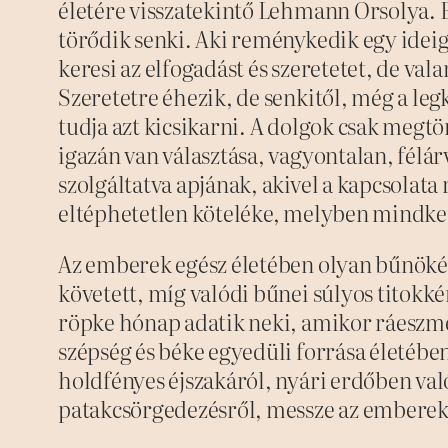
életére visszatekintő Lehmann Orsolya. E
törődik senki. Aki reménykedik egy idei
keresi az elfogadást és szeretetet, de va
Szeretetre éhezik, de senkitől, még a le
tudja azt kicsikarni. A dolgok csak megtö
igazán van választása, vagyontalan, félárv
szolgáltatva apjának, akivel a kapcsolata
eltéphetetlen köteléke, melyben mindke
Az emberek egész életében olyan bűnökér
követett, míg valódi bűnei súlyos titokk
röpke hónap adatik neki, amikor ráeszmél
szépség és béke egyedüli forrása életéb
holdfényes éjszakáról, nyári erdőben val
patakcsörgedezésről, messze az emberek 