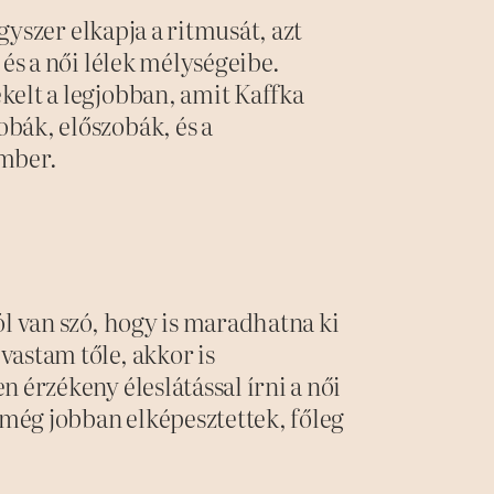
egyszer elkapja a ritmusát, azt
 és a női lélek mélységeibe.
kelt a legjobban, amit Kaffka
bák, előszobák, és a
ember.
ól van szó, hogy is maradhatna ki
astam tőle, akkor is
 érzékeny éleslátással írni a női
 még jobban elképesztettek, főleg