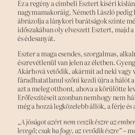
Ez a regény a címbeli Esztert kíséri kisl
nagymamakoráig, Németh László pedig h
ábrázolja a lánykori barátságok szinte mé
időszakában oly elveszett Esztert, majd 
és édesanyát.
Eszter a maga csendes, szorgalmas, alk
észrevétlenül van jelen az életben. Gyenge
Akárhová vetődik, akármit ad neki vagy ve
fáradhatatlanul szőni kezdi újra a hálót a
azt a meleg otthont, ahova a körülötte le
Erőfeszítéseit azonban nemhogy nem hálá
még a hozzá legközelebb állók, a férje és
„A jóságot azért nem veszik észre az embere
levegő; csak ha fogy, az vevődik észre”
– mo