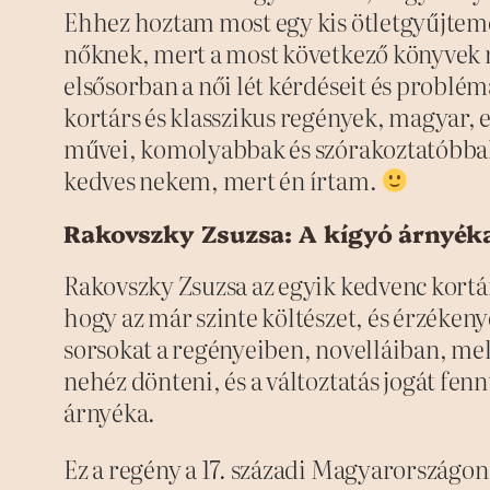
Ehhez hoztam most egy kis ötletgyűjtem
nőknek, mert a most következő könyvek n
elsősorban a női lét kérdéseit és problé
kortárs és klasszikus regények, magyar, 
művei, komolyabbak és szórakoztatóbbak
kedves nekem, mert én írtam.
Rakovszky Zsuzsa: A kígyó árnyék
Rakovszky Zsuzsa az egyik kedvenc kortá
hogy az már szinte költészet, és érzéken
sorsokat a regényeiben, novelláiban, me
nehéz dönteni, és a változtatás jogát fen
árnyéka.
Ez a regény a 17. századi Magyarországon 