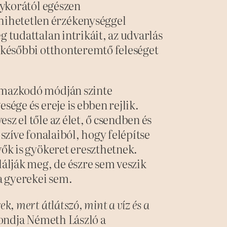
ánykorától egészen
ihetetlen érzékenységgel
g tudattalan intrikáit, az udvarlás
a későbbi otthonteremtő feleséget
almazkodó módján szinte
sége és ereje is ebben rejlik.
sz el tőle az élet, ő csendben és
 szíve fonalaiból, hogy felépítse
vők is gyökeret ereszthetnek.
lják meg, de észre sem veszik
 a gyerekei sem.
k, mert átlátszó, mint a víz és a
ndja Németh László a