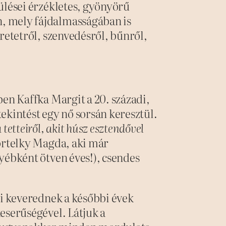
ülései érzékletes, gyönyörű
, mely fájdalmasságában is
retetről, szenvedésről, bűnről,
ben Kaffka Margit a 20. századi,
ekintést egy nő sorsán keresztül.
tetteiről, akit húsz esztendővel
rtelky Magda, aki már
yébként ötven éves!), csendes
ei keverednek a későbbi évek
eserűségével. Látjuk a