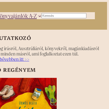
önyvajánlók A-Z
Keresés
UTATKOZÓ
og írásról, Ausztráliáról, könyvekről, magánkiadásról
s minden másról, ami foglalkoztat ezen túl.
bővebben itt >>
Ő REGÉNYEM