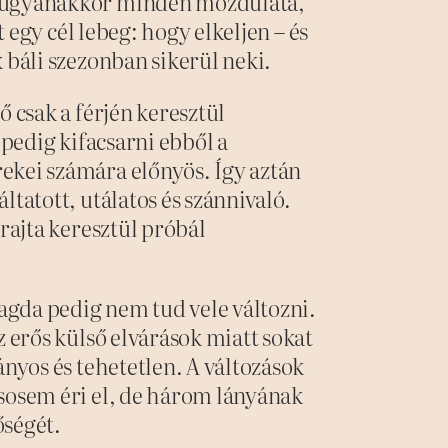
k ugyanakkor minden mozdulata,
t egy cél lebeg: hogy elkeljen – és
 báli szezonban sikerül neki.
ő csak a férjén keresztül
 pedig kifacsarni ebből a
ekei számára előnyös. Így aztán
ltatott, utálatos és szánnivaló.
 rajta keresztül próbál
gda pedig nem tud vele változni.
z erős külső elvárások miatt sokat
ányos és tehetetlen. A változások
 sosem éri el, de három lányának
őségét.