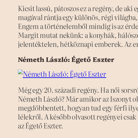
Kicsit lassú, pátoszos ez a regény, de aki 
magával rántja egy különös, régi világba,
Engem a történelemből mindig is az érde
Margit mutat nekünk: a konyhák, hálószo
jelentéktelen, hétköznapi emberek. Az 
Németh László: Égető Eszter
Még egy 20. századi regény. Ha női sorsr
Németh László? Már amikor az Iszonyt olv
megdöbbentett, hogyan tud egy férfi ilyen
lélekről. A később olvasott regényei csak
az Égető Eszter.