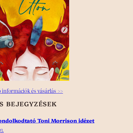
 információk és vásárlás >>
SS BEJEGYZÉSEK
gondolkodtató Toni Morrison idézet
3.