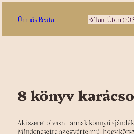
Ugrás
a
Ürmös Beáta
Rólam
Úton (20
tartalomhoz
8 könyv karács
Aki szeret olvasni, annak könnyű ajándé
Mindenesetre az egyértelmű, hogy könyv