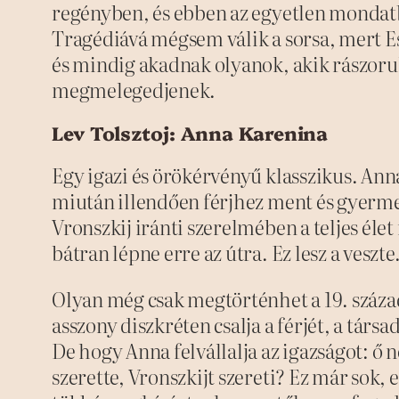
regényben, és ebben az egyetlen mondatb
Tragédiává mégsem válik a sorsa, mert Es
és mindig akadnak olyanok, akik rászorul
megmelegedjenek.
Lev Tolsztoj: Anna Karenina
Egy igazi és örökérvényű klasszikus. Anna
miután illendően férjhez ment és gyermek
Vronszkij iránti szerelmében a teljes élet
bátran lépne erre az útra. Ez lesz a veszte
Olyan még csak megtörténhet a 19. száz
asszony diszkréten csalja a férjét, a társ
De hogy Anna felvállalja az igazságot: ő n
szerette, Vronszkijt szereti? Ez már sok,