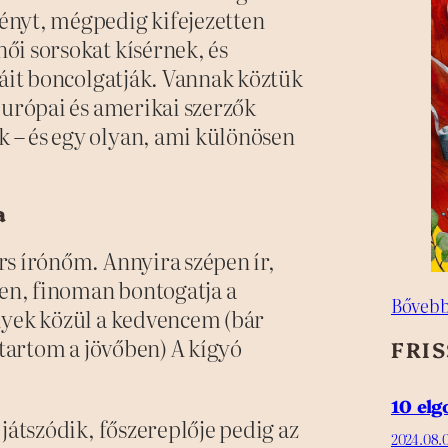
ényt, mégpedig kifejezetten
ői sorsokat kísérnek, és
máit boncolgatják. Vannak köztük
európai és amerikai szerzők
 – és egy olyan, ami különösen
a
rs írónőm. Annyira szépen ír,
yen, finoman bontogatja a
Bővebb
lyek közül a kedvencem (bár
ntartom a jövőben) A kígyó
FRI
10 el
játszódik, főszereplője pedig az
2024.08.0