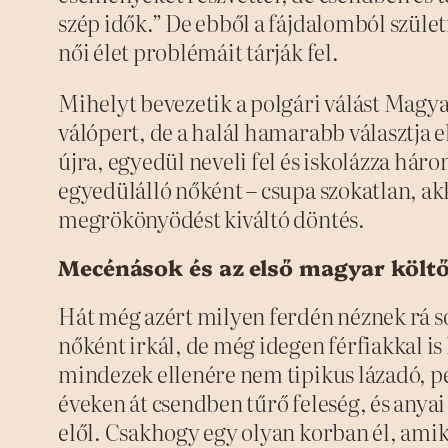
szép idők.” De ebből a fájdalomból szület
női élet problémáit tárják fel.
Mihelyt bevezetik a polgári válást Magy
válópert, de a halál hamarabb választja e
újra, egyedül neveli fel és iskolázza háro
egyedülálló nőként – csupa szokatlan, ak
megrökönyödést kiváltó döntés.
Mecénások és az első magyar költ
Hát még azért milyen ferdén néznek rá 
nőként irkál, de még idegen férfiakkal is
mindezek ellenére nem tipikus lázadó, p
éveken át csendben tűrő feleség, és anyai
elől. Csakhogy egy olyan korban él, amik