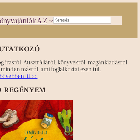
önyvajánlók A-Z
Keresés
UTATKOZÓ
og írásról, Ausztráliáról, könyvekről, magánkiadásról
s minden másról, ami foglalkoztat ezen túl.
bővebben itt >>
Ő REGÉNYEM