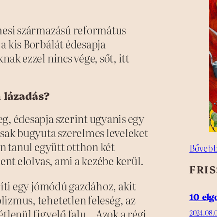
emesi származású református
a kis Borbálát édesapja
ak ezzel nincs vége, sőt, itt
 lázadás?
g, édesapja szerint ugyanis egy
csak bugyuta szerelmes leveleket
en tanul együtt otthon két
Bővebb
dent elolvas, ami a kezébe kerül.
FRI
ríti egy jómódú gazdához, akit
10 el
izmus, tehetetlen feleség, az
tlenül figyelő falu. „Azok a régi
2024.08.0