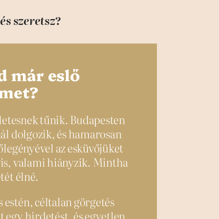
és szeretsz?
d már eslő
emet?
kéletesnek tűnik. Budapesten
nál dolgozik, és hamarosan
Vőlegényével az esküvőjüket
is, valami hiányzik. Mintha
tét élné.
estén, céltalan görgetés
 egy hirdetést, és egyetlen