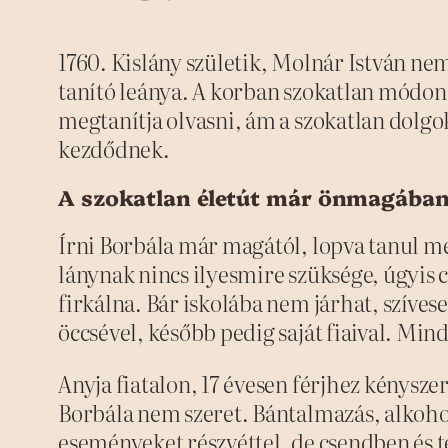
1760. Kislány születik, Molnár István n
tanító leánya. A korban szokatlan módon 
megtanítja olvasni, ám a szokatlan dolgokn
kezdődnek.
A szokatlan életút már önmagában
Írni Borbála már magától, lopva tanul me
lánynak nincs ilyesmire szüksége, úgyis 
firkálna. Bár iskolába nem járhat, szíves
öccsével, később pedig saját fiaival. Min
Anyja fiatalon, 17 évesen férjhez kénysze
Borbála nem szeret. Bántalmazás, alkohol
eseményeket részvéttel, de csendben és té