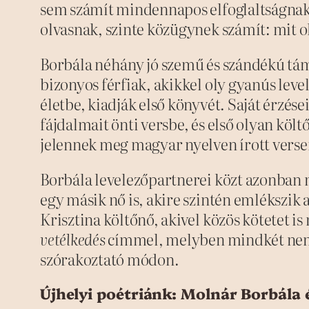
sem számít mindennapos elfoglaltságnak
olvasnak, szinte közügynek számít: mit o
Borbála néhány jó szemű és szándékú tám
bizonyos férfiak, akikkel oly gyanús level
életbe, kiadják első könyvét. Saját érzése
fájdalmait önti versbe, és első olyan kö
jelennek meg magyar nyelven írott verse
Borbála levelezőpartnerei közt azonban n
egy másik nő is, akire szintén emlékszik a
Krisztina költőnő, akivel közös kötetet i
vetélkedés
címmel, melyben mindkét nem, 
szórakoztató módon.
Újhelyi poétriánk: Molnár Borbála 