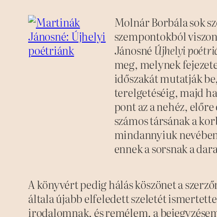
Molnár Borbála sok 
szempontokból viszont
Jánosné
Újhelyi poétr
meg, melynek fejezete
időszakát mutatják b
terelgetéséig, majd ha
pont az a nehéz, előre
számos társának a kor
mindannyiuk nevében 
ennek a sorsnak a dar
A könyvért pedig hálás köszönet a szerző
általa újabb elfeledett szeletét ismerte
irodalomnak, és remélem, a bejegyzésem