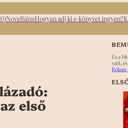
20)
Novelláim
Hogyan adj ki e-könyvet ingyen?
K
BEM
Ez a bl
szól, é
Rólam 
ELS
lázadó:
az első