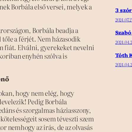
nek Borbála első versei, melyek a
3 szór
2024.07.2
arországon, Borbála beadja a
Szabó
l tőle a férjét. Nem házasodik
2024.04.2
m fiát. Elválni, gyerekeket nevelni
koriban enyhén szólva is
Tóth K
2024.04.2
őnő
sokan, hogy nem elég, hogy
 levelezik! Pedig Borbála
edáns és szorgalmas háziasszony,
 kötelességeit sosem téveszti szem
or nemhogy az írás, de az olvasás