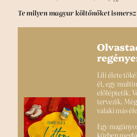
Te milyen magyar költőnőket ismersz 
Olvasta
regény
Lili élete tö
él, egy multi
előléptetik. 
tervezik. Még
valaki más éle
Egy magányos 
közben meglát