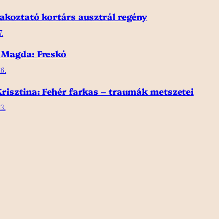
akoztató kortárs ausztrál regény
7.
 Magda: Freskó
6.
risztina: Fehér farkas – traumák metszetei
3.