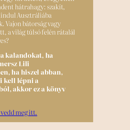
dent hátrahagy: szakít,
lindul Ausztráliába
k. Vajon bátorság vagy
t, a világ túlsó felén rátalál
res?
 a kalandokat, ha
ersz Lili
en, ha hiszel abban,
 kell lépni a
ól, akkor ez a könyv
 vedd meg itt.