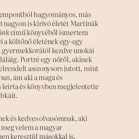
szempontból hagyományos, más
 nagyon is kirívó életét Martinák
iánk
című könyvéből ismertem
i a költőnő életének egy-egy
e, gyermekkorától kezdve unokái
láláig. Portré egy nőről, akinek
 elrendelt asszonysors jutott, mint
ban, ám aki a maga és
leírta és könyvben megjelentette
abkáit.
nek és kedves olvasómnak, aki
tte meg velem a magyar
en keresztül másokkal is.