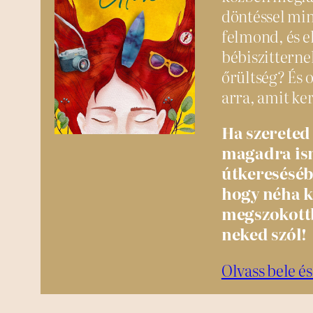
döntéssel min
felmond, és e
bébiszitterne
őrültség? És ot
arra, amit ke
Ha szereted
magadra ism
útkereséséb
hogy néha ki
megszokottb
neked szól!
Olvass bele és