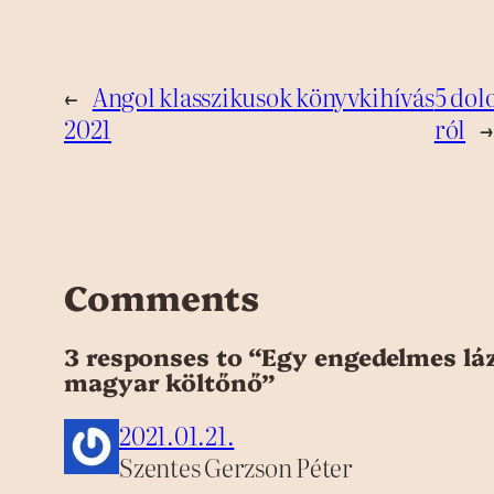
←
Angol klasszikusok könyvkihívás
5 dol
2021
ról
→
Comments
3 responses to “Egy engedelmes láz
magyar költőnő”
2021.01.21.
Szentes Gerzson Péter