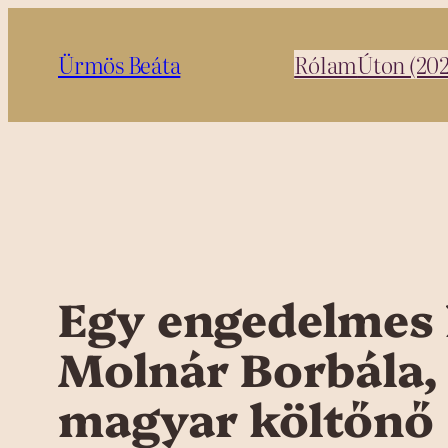
Ugrás
a
Ürmös Beáta
Rólam
Úton (20
tartalomhoz
Egy engedelmes 
Molnár Borbála, 
magyar költőnő