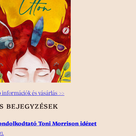
 információk és vásárlás >>
SS BEJEGYZÉSEK
gondolkodtató Toni Morrison idézet
3.