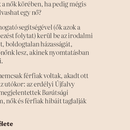
 a nők körében, ha pedig mégis
lvashat egy nő?
ogató segítségével (ők azok a
ezést folytat) kerül be az irodalmi
it, boldogtalan házasságát,
ltőnőnk lesz, akinek nyomtatásban
i.
emcsak férfiak voltak, akadt ott
z utókor: az erdélyi Újfalvy
s megjelentettek
Barátsági
nők és férfiak hibáit taglalják
élete