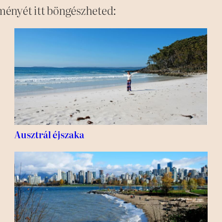
ményét itt böngészheted:
Ausztrál éjszaka