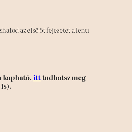
atod az első öt fejezetet a lenti
an kapható,
itt
tudhatsz meg
is).