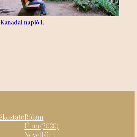
Kanadai napló 1.
jékoztató
Rólam
Úton (2020)
Novelláim