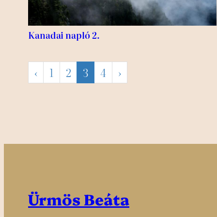
Kanadai napló 2.
‹
1
2
3
4
›
Ürmös Beáta