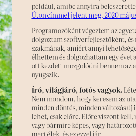
például, amibe annyira beleszerett
Úton címmel jelent meg, 2020 máju
Programozóként végeztem az egyet
dolgoztam szoftverfejlesztőként, és
szakmának, amiért annyi lehetőséget
élhettem és dolgozhattam egy évet 
ott kezdett mozgolódni bennem az a
nyugszik.
Író, világjáró, fotós vagyok.
Léte
Nem mondom, hogy keresem az utam
minden döntés, minden változás új i
lehet, csak előre. Előre viszont kell
vagy bármire képes, vagy határozot
mert élek, és ez ezzel jár.