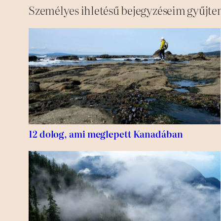
Személyes ihletésű bejegyzéseim gyűjte
12 dolog, ami meglepett Kanadában