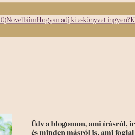
20)
Novelláim
Hogyan adj ki e-könyvet ingyen?
K
Üdv a blogomon, ami írásról, i
és minden másról is, ami foglal