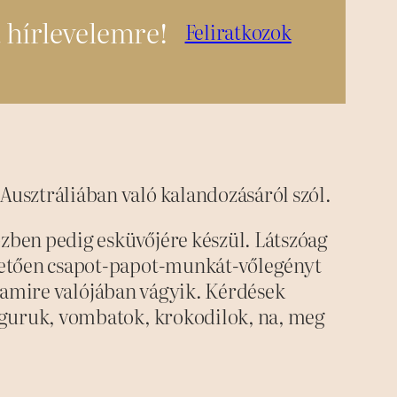
a hírlevelemre!
Feliratkozok
usztráliában való kalandozásáról szól.
özben pedig esküvőjére készül. Látszóag
hetően csapot-papot-munkát-vőlegényt
t, amire valójában vágyik. Kérdések
nguruk, vombatok, krokodilok, na, meg