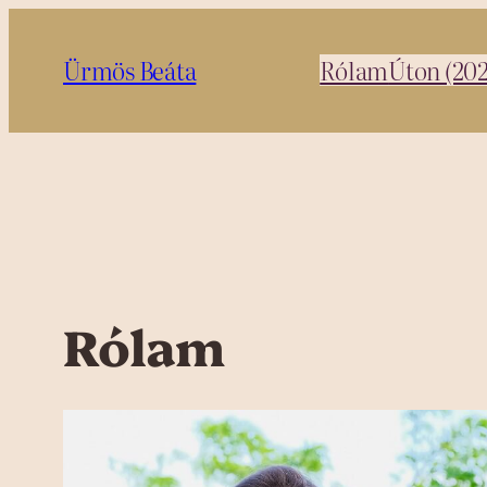
Ugrás
a
Ürmös Beáta
Rólam
Úton (20
tartalomhoz
Rólam