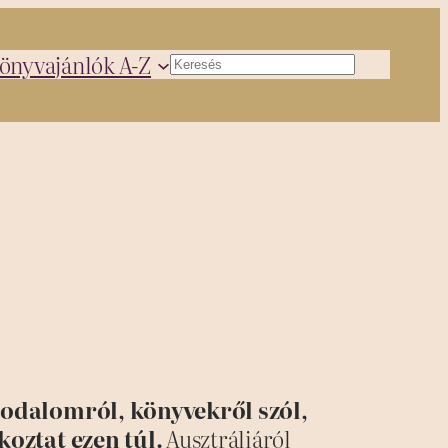
önyvajánlók A-Z
Keresés
rodalomról, könyvekről szól,
koztat ezen túl.
Ausztráliáról