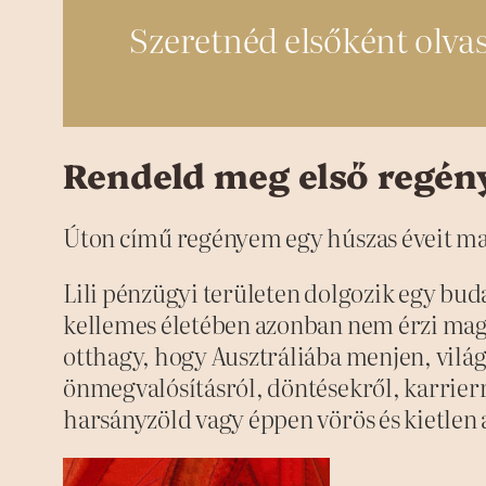
Szeretnéd elsőként olvasn
Rendeld meg első regén
Úton című regényem egy húszas éveit mag
Lili pénzügyi területen dolgozik egy bud
kellemes életében azonban nem érzi mag
otthagy, hogy Ausztráliába menjen, világo
önmegvalósításról, döntésekről, karrier
harsányzöld vagy éppen vörös és kietlen a