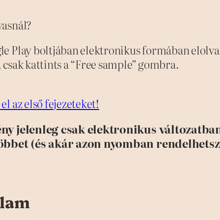
vasnál?
e Play boltjában elektronikus formában elolvash
, csak kattints a “Free sample” gombra.
el az első fejezeteket!
ény jelenleg csak elektronikus változatb
többet (és akár azon nyomban rendelhetsz 
ólam