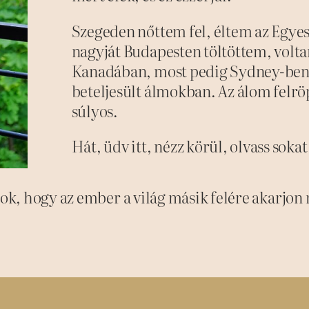
Szegeden nőttem fel, éltem az Egye
nagyját Budapesten töltöttem, volt
Kanadában, most pedig Sydney-ben 
beteljesült álmokban. Az álom felrö
súlyos.
Hát, üdv itt, nézz körül, olvass soka
k, hogy az ember a világ másik felére akarjon