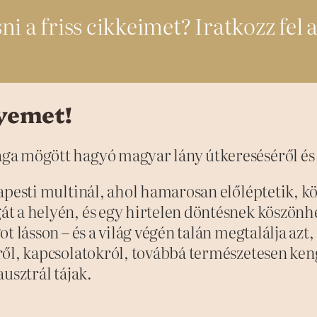
i a friss cikkeimet? Iratkozz fel 
yemet!
a mögött hagyó magyar lány útkereséséről és A
apesti multinál, ahol hamarosan előléptetik, k
át a helyén, és egy hirtelen döntésnek köszön
t lásson – és a világ végén talán megtalálja az
ről, kapcsolatokról, továbbá természetesen ke
usztrál tájak.