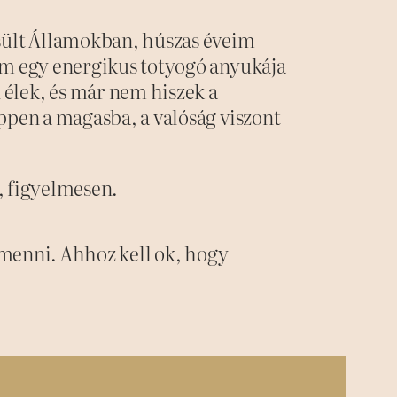
sült Államokban, húszas éveim
am egy energikus totyogó anyukája
élek, és már nem hiszek a
ppen a magasba, a valóság viszont
t, figyelmesen.
 menni. Ahhoz kell ok, hogy