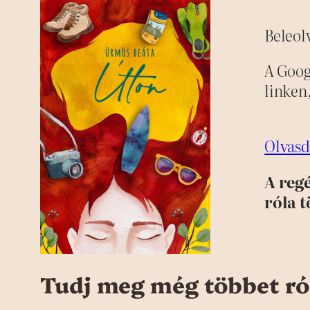
Beleol
A Googl
linken
Olvasd 
A reg
róla 
Tudj meg még többet r