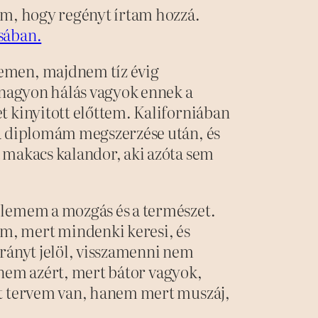
em, hogy regényt írtam hozzá.
sában.
emen, majdnem tíz évig
 nagyon hálás vagyok ennek a
 kinyitott előttem. Kaliforniában
a diplomám megszerzése után, és
 makacs kalandor, aki azóta sem
lemem a mozgás és a természet.
, mert mindenki keresi, és
rányt jelöl, visszamenni nem
, nem azért, mert bátor vagyok,
t tervem van, hanem mert muszáj,