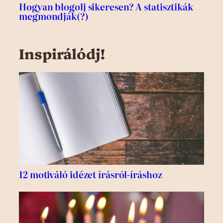
Hogyan blogolj sikeresen? A statisztikák
megmondják(?)
Inspirálódj!
12 motiváló idézet írásról-íráshoz