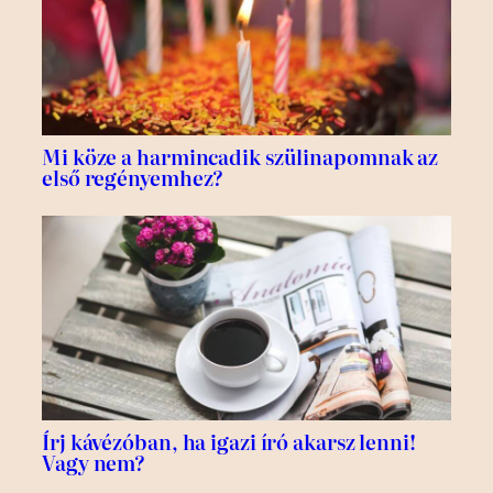
Mi köze a harmincadik szülinapomnak az
első regényemhez?
Írj kávézóban, ha igazi író akarsz lenni!
Vagy nem?