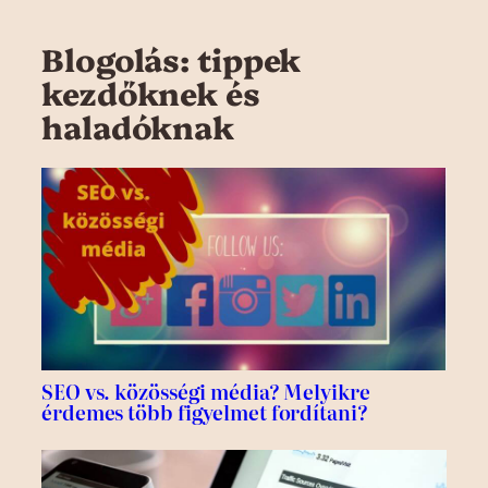
Blogolás: tippek
kezdőknek és
haladóknak
SEO vs. közösségi média? Melyikre
érdemes több figyelmet fordítani?