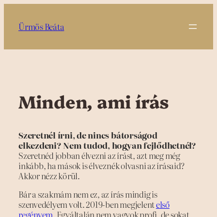
Ugrás
a
Ürmös Beáta
tartalomhoz
Minden, ami írás
Szeretnél írni, de nincs bátorságod
elkezdeni? Nem tudod, hogyan fejlődhetnél?
Szeretnéd jobban élvezni az írást, azt meg még
inkább, ha mások is élveznék olvasni az írásaid?
Akkor nézz körül.
Bár a szakmám nem ez, az írás mindig is
szenvedélyem volt. 2019-ben megjelent
első
regényem
. Egyáltalán nem vagyok profi, de sokat