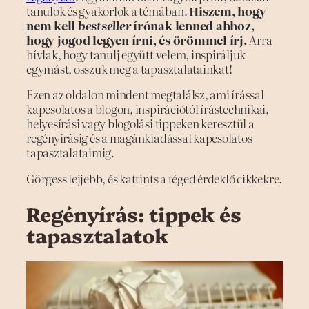
tanulok és gyakorlok a témában.
Hiszem, hogy
nem kell
bestseller
írónak lenned ahhoz,
hogy jogod legyen írni, és örömmel írj.
Arra
hívlak, hogy tanulj együtt velem, inspiráljuk
egymást, osszuk meg a tapasztalatainkat!
Ezen az oldalon mindent megtalálsz, ami írással
kapcsolatos a blogon, inspirációtól írástechnikai,
helyesírási vagy blogolási tippeken keresztül a
regényírásig és a magánkiadással kapcsolatos
tapasztalataimig.
Görgess lejjebb, és kattints a téged érdeklő cikkekre.
Regényírás: tippek és
tapasztalatok