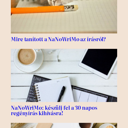
Mire tanított a NaNoWriMo az írásról?
NaNoWriMo: készülj fel a 30 napos
regényírás kihívásra!