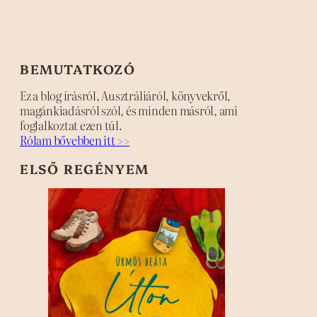
BEMUTATKOZÓ
Ez a blog írásról, Ausztráliáról, könyvekről,
magánkiadásról szól, és minden másról, ami
foglalkoztat ezen túl.
Rólam bővebben itt >>
ELSŐ REGÉNYEM