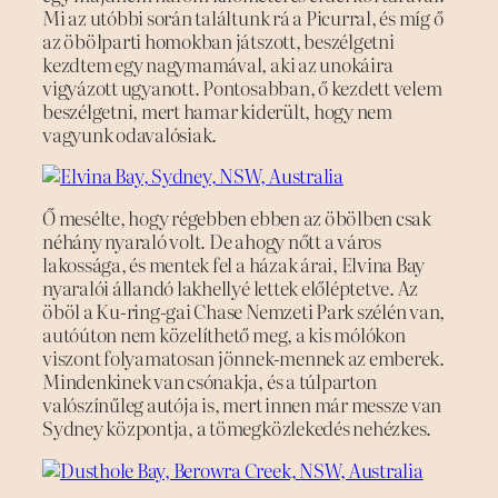
Mi az utóbbi során találtunk rá a Picurral, és míg ő
az öbölparti homokban játszott, beszélgetni
kezdtem egy nagymamával, aki az unokáira
vigyázott ugyanott. Pontosabban, ő kezdett velem
beszélgetni, mert hamar kiderült, hogy nem
vagyunk odavalósiak.
Ő mesélte, hogy régebben ebben az öbölben csak
néhány nyaraló volt. De ahogy nőtt a város
lakossága, és mentek fel a házak árai, Elvina Bay
nyaralói állandó lakhellyé lettek előléptetve. Az
öböl a Ku-ring-gai Chase Nemzeti Park szélén van,
autóúton nem közelíthető meg, a kis mólókon
viszont folyamatosan jönnek-mennek az emberek.
Mindenkinek van csónakja, és a túlparton
valószínűleg autója is, mert innen már messze van
Sydney központja, a tömegközlekedés nehézkes.