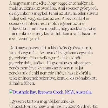
A nagymama mesélte, hogy reggelente hajóznak,
majd autóznak az óvodába. Ami sokszor gyönyörű,
de olyankor is meg kell tenni az utat, ha télen süvít a
hideg szél, vagy szakad az eső. A bevásárlást is
csónakkal intézik, és a móló végében az üres
talicskákra mutatva mondta, hogy azokkal viszi el
mindenki a keskeny kis földutakon a saját házához
a szerzeményeket.
De ő nagyon szeret itt, a kis közösség összetartó,
ismerik egymást. Az anyukák vigyáznak egymás
gyerekeire, félreteszik egymásnak a kinőtt
gyerekruhát, játékot. Hagyományos tábortüzes,
zenés eseményeik vannak az év során, saját
zenekaruk. Senki nem zár ajtót, a házak körül a
telkek nincsenek bekerítve, kenuk, kis csónakok ott
állnak a fűben.
Egyszerre tartom meghökkentőnek és
varázslatosnak, hogy a milliós, nyüzsgő Sydney-ből