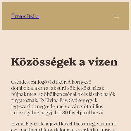
Ugrás
a
Ürmös Beáta
tartalomhoz
Közösségek a vízen
Csendes, csillogó víztükör. A környező
domboldalakon a fák sűrű zöldje közt házak
bújnak meg, az öbölben csónakok és kisebb hajók
ringatóznak. Ez Elvina Bay, Sydney egyik
legészakibb negyede, mely a város ötmilliós
lakosságához nagyjából 80 fővel járul hozzá.
Elvina Bay csak hajóval közelíthető meg, valamint
egy majdnem három kilométeres erdei körtúrával.