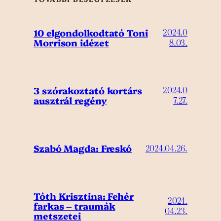
10 elgondolkodtató Toni
2024.0
Morrison idézet
8.03.
3 szórakoztató kortárs
2024.0
ausztrál regény
7.27.
Szabó Magda: Freskó
2024.04.26.
Tóth Krisztina: Fehér
2024.
farkas – traumák
04.23.
metszetei