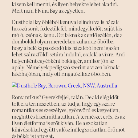
ki sem kell menni, és ilyen helyekre lehet akadni.
Mert nem Elvina Bay az egyetlen.
Dusthole Bay öbléből kenuval elindulva is házak
hosszú sorát fedeztük fel, mindegyik előtt saját kis
móló, csónak, kenu. Ott laknak az erdő szélén, de a
domboldal olyan meredeken zuhan az öbölbe,
hogy a belé kapaszkodó kis házakból nem igazán
lehet szárazföldi sétára indulni, csak ki a vízre. Ami
helyenként egyébként bokáig ér, amikor jön az
apály. Némelyek pedig szó szerint a vízen laknak:
lakóhajóban, mely ott ringatózik az öbölben.
Romantikus? Gyerekfejjel, talán. De aki elég időt
tölt el a természetben, az tudja, hogy egyszerre
romantikus és szeszélyes, gyönyörű és kegyetlen,
meghitt és kiszámíthatatlan. A természet erős, és az
ilyen életforma is erőt kíván. De a szokatlan
kihívásokkal együtt valószínűleg szokatlan örömöt
és békét is tartogat.