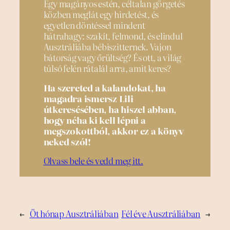
Egy magányos estén, céltalan görgetés
közben meglát egy hirdetést, és
egyetlen döntéssel mindent
hátrahagy: szakít, felmond, és elindul
Ausztráliába bébiszitternek. Vajon
bátorság vagy őrültség? És ott, a világ
túlsó felén rátalál arra, amit keres?
Ha szereted a kalandokat, ha
magadra ismersz Lili
útkeresésében, ha hiszel abban,
hogy néha ki kell lépni a
megszokottból, akkor ez a könyv
neked szól!
Olvass bele és vedd meg itt.
←
Öt hónap Ausztráliában
Fél éve Ausztráliában
→