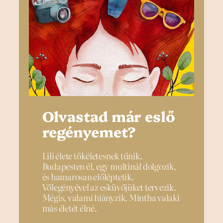
Olvastad már eslő
regényemet?
Lili élete tökéletesnek tűnik.
Budapesten él, egy multinál dolgozik,
és hamarosan előléptetik.
Vőlegényével az esküvőjüket tervezik.
Mégis, valami hiányzik. Mintha valaki
más életét élné.