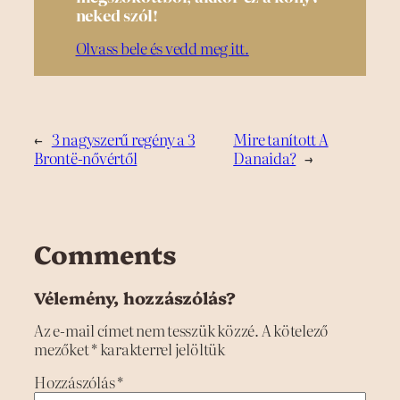
neked szól!
Olvass bele és vedd meg itt.
←
3 nagyszerű regény a 3
Mire tanított A
Brontë-nővértől
Danaida?
→
Comments
Vélemény, hozzászólás?
Az e-mail címet nem tesszük közzé.
A kötelező
mezőket
*
karakterrel jelöltük
Hozzászólás
*