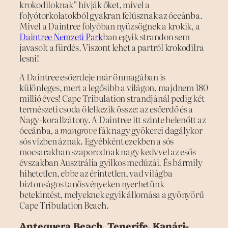
krokodiloknak” hívják őket, mivel a
folyótorkolatokból gyakran felúsznak az óceánba.
Mivel a Daintree folyóban nyüzsögnek a krokik, a
Daintree Nemzeti Park
ban egyik strandon sem
javasolt a fürdés. Viszont lehet a partról krokodilra
lesni!
A Daintree esőerdeje már önmagában is
különleges, mert a legősibb a világon, majdnem 180
millió éves! Cape Tribulation strandjánál pedig két
természeti csoda ölelkezik össze: az esőerdő és a
Nagy-korallzátony. A Daintree itt szinte belenőtt az
óceánba, a
mangrove
fák nagy gyökerei dagálykor
sós vízben áznak. Egyébként ezekben a sós
mocsarakban szaporodnak nagy kedvvel az esős
évszakban Ausztrália gyilkos medúzái. És bármily
hihetetlen, ebbe az érintetlen, vad világba
biztonságos tanösvényeken nyerhetünk
betekintést, melyeknek egyik állomása a gyönyörű
Cape Tribulation Beach.
Antequera Beach, Tenerife, Kanári-