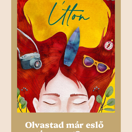
Olvastad már eslő