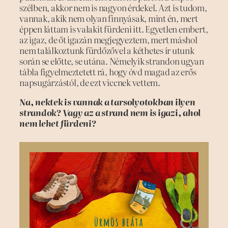
szélben, akkor nem is nagyon érdekel. Azt is tudom,
vannak, akik nem olyan finnyásak, mint én, mert
éppen láttam is valakit fürdeni itt. Egyetlen embert,
az igaz, de őt igazán megjegyeztem, mert máshol
nem találkoztunk fürdőzővel a kéthetes ír utunk
során se előtte, se utána. Némelyik strandon ugyan
tábla figyelmeztetett rá, hogy óvd magad az erős
napsugárzástól, de ezt viccnek vettem.
Na, nektek is vannak a tarsolyotokban ilyen
strandok? Vagy az a strand nem is igazi, ahol
nem lehet fürdeni?