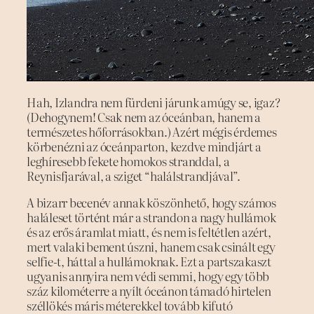
Hah, Izlandra nem fürdeni járunk amúgy se, igaz?
(Dehogynem! Csak nem az óceánban, hanem a
természetes hőforrásokban.) Azért mégis érdemes
körbenézni az óceánparton, kezdve mindjárt a
leghíresebb fekete homokos stranddal, a
Reynisfjarával, a sziget “halálstrandjával”.
A bizarr becenév annak köszönhető, hogy számos
haláleset történt már a strandon a nagy hullámok
és az erős áramlat miatt, és nem is feltétlen azért,
mert valaki bement úszni, hanem csak csinált egy
selfie-t, háttal a hullámoknak. Ezt a partszakaszt
ugyanis annyira nem védi semmi, hogy egy több
száz kilométerre a nyílt óceánon támadó hirtelen
széllökés máris méterekkel tovább kifutó