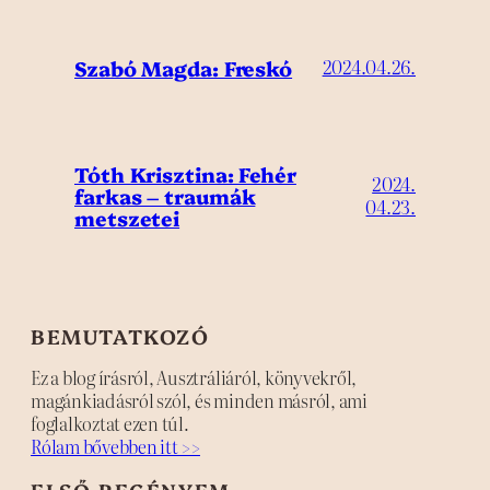
Szabó Magda: Freskó
2024.04.26.
Tóth Krisztina: Fehér
2024.
farkas – traumák
04.23.
metszetei
BEMUTATKOZÓ
Ez a blog írásról, Ausztráliáról, könyvekről,
magánkiadásról szól, és minden másról, ami
foglalkoztat ezen túl.
Rólam bővebben itt >>
ELSŐ REGÉNYEM