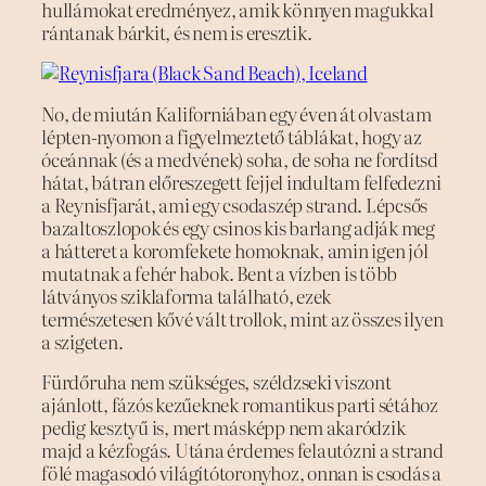
hullámokat eredményez, amik könnyen magukkal
rántanak bárkit, és nem is eresztik.
No, de miután Kaliforniában egy éven át olvastam
lépten-nyomon a figyelmeztető táblákat, hogy az
óceánnak (és a medvének) soha, de soha ne fordítsd
hátat, bátran előreszegett fejjel indultam felfedezni
a Reynisfjarát, ami egy csodaszép strand. Lépcsős
bazaltoszlopok és egy csinos kis barlang adják meg
a hátteret a koromfekete homoknak, amin igen jól
mutatnak a fehér habok. Bent a vízben is több
látványos sziklaforma található, ezek
természetesen kővé vált trollok, mint az összes ilyen
a szigeten.
Fürdőruha nem szükséges, széldzseki viszont
ajánlott, fázós kezűeknek romantikus parti sétához
pedig kesztyű is, mert másképp nem akaródzik
majd a kézfogás. Utána érdemes felautózni a strand
fölé magasodó világítótoronyhoz, onnan is csodás a