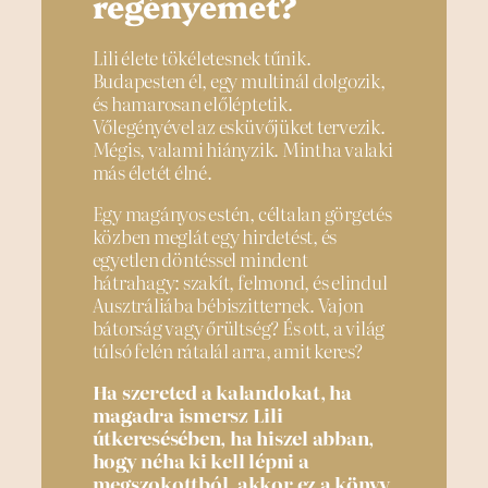
regényemet?
Lili élete tökéletesnek tűnik.
Budapesten él, egy multinál dolgozik,
és hamarosan előléptetik.
Vőlegényével az esküvőjüket tervezik.
Mégis, valami hiányzik. Mintha valaki
más életét élné.
Egy magányos estén, céltalan görgetés
közben meglát egy hirdetést, és
egyetlen döntéssel mindent
hátrahagy: szakít, felmond, és elindul
Ausztráliába bébiszitternek. Vajon
bátorság vagy őrültség? És ott, a világ
túlsó felén rátalál arra, amit keres?
Ha szereted a kalandokat, ha
magadra ismersz Lili
útkeresésében, ha hiszel abban,
hogy néha ki kell lépni a
megszokottból, akkor ez a könyv