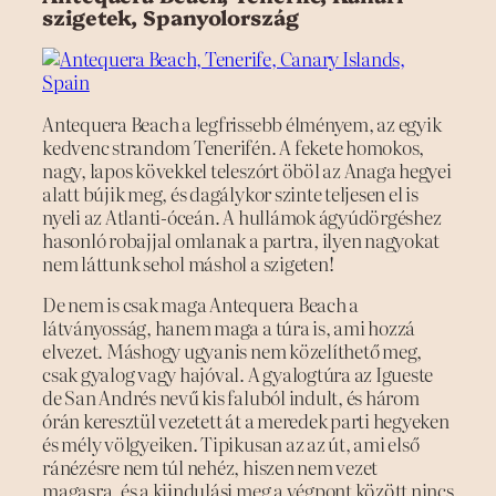
szigetek, Spanyolország
Antequera Beach a legfrissebb élményem, az egyik
kedvenc strandom Tenerifén. A fekete homokos,
nagy, lapos kövekkel teleszórt öböl az Anaga hegyei
alatt bújik meg, és dagálykor szinte teljesen el is
nyeli az Atlanti-óceán. A hullámok ágyúdörgéshez
hasonló robajjal omlanak a partra, ilyen nagyokat
nem láttunk sehol máshol a szigeten!
De nem is csak maga Antequera Beach a
látványosság, hanem maga a túra is, ami hozzá
elvezet. Máshogy ugyanis nem közelíthető meg,
csak gyalog vagy hajóval. A gyalogtúra az Igueste
de San Andrés nevű kis faluból indult, és három
órán keresztül vezetett át a meredek parti hegyeken
és mély völgyeiken. Tipikusan az az út, ami első
ránézésre nem túl nehéz, hiszen nem vezet
magasra, és a kiindulási meg a végpont között nincs