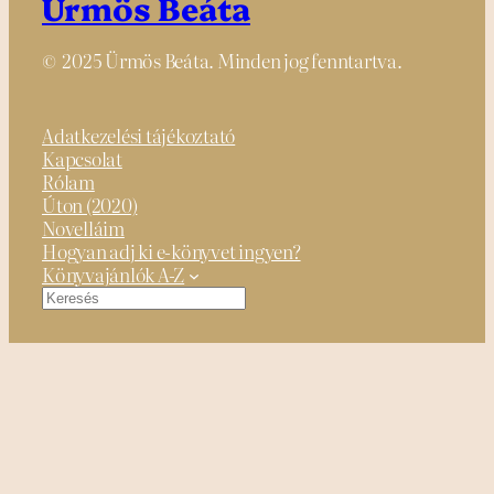
Ürmös Beáta
© 2025 Ürmös Beáta. Minden jog fenntartva.
Adatkezelési tájékoztató
Kapcsolat
Rólam
Úton (2020)
Novelláim
Hogyan adj ki e-könyvet ingyen?
Könyvajánlók A-Z
Keresés