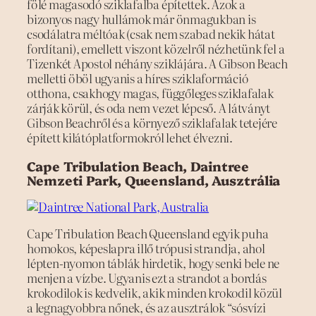
fölé magasodó sziklafalba építettek. Azok a
bizonyos nagy hullámok már önmagukban is
csodálatra méltóak (csak nem szabad nekik hátat
fordítani), emellett viszont közelről nézhetünk fel a
Tizenkét Apostol néhány sziklájára. A Gibson Beach
melletti öböl ugyanis a híres sziklaformáció
otthona, csakhogy magas, függőleges sziklafalak
zárják körül, és oda nem vezet lépcső. A látványt
Gibson Beachről és a környező sziklafalak tetejére
épített kilátóplatformokról lehet élvezni.
Cape Tribulation Beach, Daintree
Nemzeti Park, Queensland, Ausztrália
Cape Tribulation Beach Queensland egyik puha
homokos, képeslapra illő trópusi strandja, ahol
lépten-nyomon táblák hirdetik, hogy senki bele ne
menjen a vízbe. Ugyanis ezt a strandot a bordás
krokodilok is kedvelik, akik minden krokodil közül
a legnagyobbra nőnek, és az ausztrálok “sósvízi