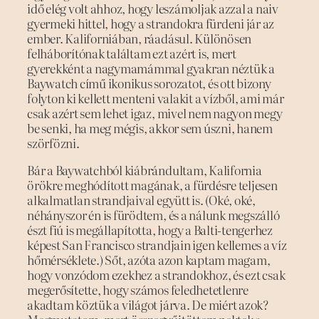
idő elég volt ahhoz, hogy leszámoljak azzal a naiv
gyermeki hittel, hogy a strandokra fürdeni jár az
ember. Kaliforniában, ráadásul. Különösen
felháborítónak találtam ezt azért is, mert
gyerekként a nagymamámmal gyakran néztük a
Baywatch című ikonikus sorozatot, és ott bizony
folyton ki kellett menteni valakit a vízből, ami már
csak azért sem lehet igaz, mivel nem nagyon megy
be senki, ha meg mégis, akkor sem úszni, hanem
szörfözni.
Bár a Baywatchból kiábrándultam, Kalifornia
örökre meghódított magának, a fürdésre teljesen
alkalmatlan strandjaival együtt is. (Oké, oké,
néhányszor én is fürödtem, és a nálunk megszálló
észt fiú is megállapította, hogy a Balti-tengerhez
képest San Francisco strandjain igen kellemes a víz
hőmérséklete.) Sőt, azóta azon kaptam magam,
hogy vonzódom ezekhez a strandokhoz, és ezt csak
megerősítette, hogy számos feledhetetlenre
akadtam köztük a világot járva. De miért azok?