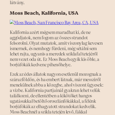
látvány.
Moss Beach, Kalifornia, USA
Kalifornia azért mégsem maradhat ki, de ne
aggódjatok, nem fogom az összes strandot
felsorolni. Olyat mutatok, amit viszonylag kevesen
ismernek, és nemhogy fürdeni, még sétálni sem
lehet rajta, ugyanis a meredek sziklafal tetejéről
nem vezet oda út. Ez Moss Beach egyik kis öble, a
borjúfókák kedvenc pihenőhelye.
Ezek az édes állatok nagyon esetlenül mozognak a
szárazföldön, és ha embert látnak, már messziről
menekülnek abba a közegbe, ahol viszont ügyesek:
a vízbe. Kalifornia partjainál gyakran lehet velük
találkozni, de ellentétben a kikötőket hangos
ugatásukkal betöltő oroszlánfókákkal, a félénk
borjúfókák az elhagyatott strandokat kedvelik.
Moss Beachnél a szikla tetején levő, fákkal