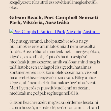
szegélyezett túraútról észrevétlenül megleshetjük
őket.
Gibson Beach, Port Campbell Nemzeti
Park, Viktória, Ausztrália
Megint egy strand, ahol
pusztán csak
a nagy
hullámok és erős áramlatok miatt nem javasolt a
fürdés. Ausztráliáról mindenkinek a mérges pókok,
kígyók, krokodilok, cápák és halálos csípésű
medúzák jutnak eszébe, amik valóban mind meg is
találhatók ezen a világtól elszigetelt, hatalmas
kontinensen és az őt körülölelő óceánban, viszont
halálesetekhez elenyésző közük van. Főleg ahhoz
képest, ahányan belefulladnak az óceánba évente.
Mert ilyen erős és pusztító tud lenni az óceán,
medúzák meg cápák segítsége nélkül is.
Gibson Beachre azért mégiscsak érdemes lesétálni
azon a hosszú, meredek lépcsősoron, amit a strand