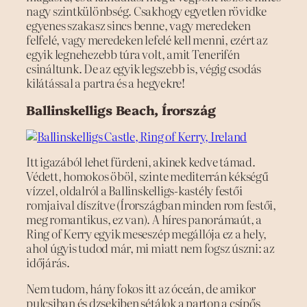
nagy szintkülönbség. Csakhogy egyetlen rövidke
egyenes szakasz sincs benne, vagy meredeken
felfelé, vagy meredeken lefelé kell menni, ezért az
egyik legnehezebb túra volt, amit Tenerifén
csináltunk. De az egyik legszebb is, végig csodás
kilátással a partra és a hegyekre!
Ballinskelligs Beach, Írország
Itt igazából lehet fürdeni, akinek kedve támad.
Védett, homokos öböl, szinte mediterrán kékségű
vízzel, oldalról a Ballinskelligs-kastély festői
romjaival díszítve (Írországban minden rom festői,
meg romantikus, ez van). A híres panorámaút, a
Ring of Kerry egyik meseszép megállója ez a hely,
ahol úgyis tudod már, mi miatt nem fogsz úszni: az
időjárás.
Nem tudom, hány fokos itt az óceán, de amikor
pulcsiban és dzsekiben sétálok a parton a csípős