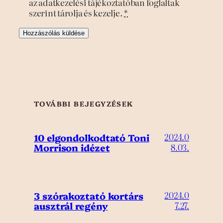
az adatkezelési tájékoztatóban foglaltak
szerint tárolja és kezelje.
*
TOVÁBBI BEJEGYZÉSEK
10 elgondolkodtató Toni
2024.0
Morrison idézet
8.03.
3 szórakoztató kortárs
2024.0
ausztrál regény
7.27.