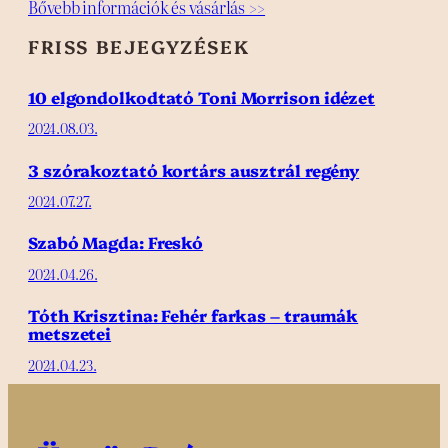
Bővebb információk és vásárlás >>
FRISS BEJEGYZÉSEK
10 elgondolkodtató Toni Morrison idézet
2024.08.03.
3 szórakoztató kortárs ausztrál regény
2024.07.27.
Szabó Magda: Freskó
2024.04.26.
Tóth Krisztina: Fehér farkas – traumák
metszetei
2024.04.23.