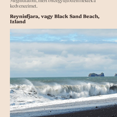
Megmutatom, mert összegyűjtöttem nektek a
kedvenceimet.
Reynisfjara, vagy Black Sand Beach,
Izland