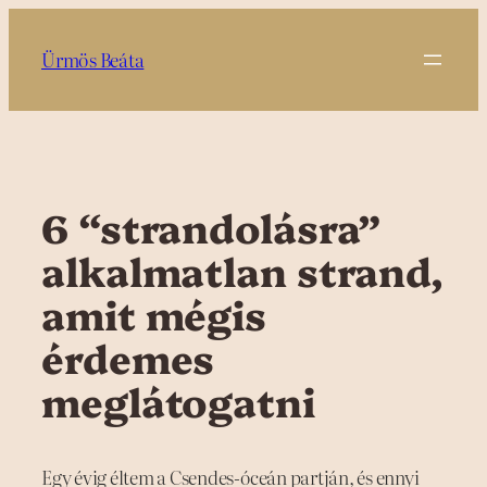
Ugrás
a
Ürmös Beáta
tartalomhoz
6 “strandolásra”
alkalmatlan strand,
amit mégis
érdemes
meglátogatni
Egy évig éltem a Csendes-óceán partján, és ennyi