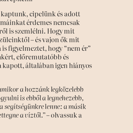
 kaptunk, cipelünk és adott
blémáinkat érdemes nemcsak
l is szemlélni. Hogy mit
üleinktől – és vajon ők mit
a is figyelmeztet, hogy “nem ér”
inkért, előremutatóbb és
a kapott, általában igen hiányos
 amikor a hozzánk legközelebb
ógyulni is ebből a legnehezebb,
 a segítségünkre lenne: a másik
tegne a víztől.”
– olvassuk a