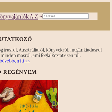
önyvajánlók A-Z
Keresés
UTATKOZÓ
og írásról, Ausztráliáról, könyvekről, magánkiadásról
s minden másról, ami foglalkoztat ezen túl.
bővebben itt >>
Ő REGÉNYEM