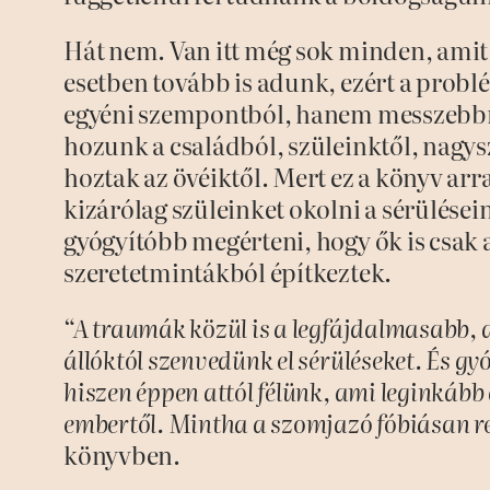
Hát nem. Van itt még sok minden, amit
esetben tovább is adunk, ezért a pro
egyéni szempontból, hanem messzebbrő
hozunk a családból, szüleinktől, nagysz
hoztak az övéiktől. Mert ez a könyv arr
kizárólag szüleinket okolni a sérülése
gyógyítóbb megérteni, hogy ők is csak 
szeretetmintákból építkeztek.
“A traumák közül is a legfájdalmasabb,
állóktól szenvedünk el sérüléseket. És gy
hiszen éppen attól félünk, ami leginkább
embertől. Mintha a szomjazó fóbiásan ret
könyvben.