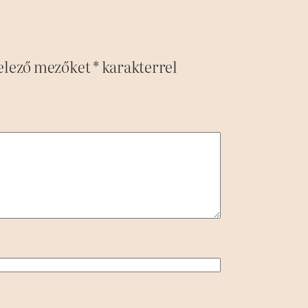
elező mezőket
*
karakterrel