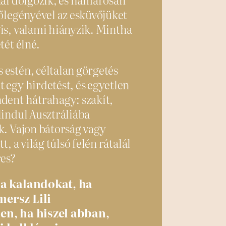
Vőlegényével az esküvőjüket
is, valami hiányzik. Mintha
tét élné.
estén, céltalan görgetés
 egy hirdetést, és egyetlen
dent hátrahagy: szakít,
lindul Ausztráliába
k. Vajon bátorság vagy
t, a világ túlsó felén rátalál
res?
 a kalandokat, ha
ersz Lili
en, ha hiszel abban,