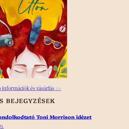
 információk és vásárlás >>
SS BEJEGYZÉSEK
gondolkodtató Toni Morrison idézet
3.