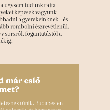
ha úgysem tudunk rajta
lyeket képesek vagyunk
ábbadni a gyerekeinknek – és
vább rombolni észrevétlenül.
v sorsról, fogantatástól a
dékig.
d már eslő
emet?
kéletesnek tűnik. Budapesten
nál dolgozik, és hamarosan