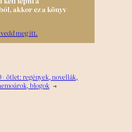
 kell lépni a
ól, akkor ez a könyv
 vedd meg itt.
+ ötlet: regények, novellák,
memoárok, blogok
→