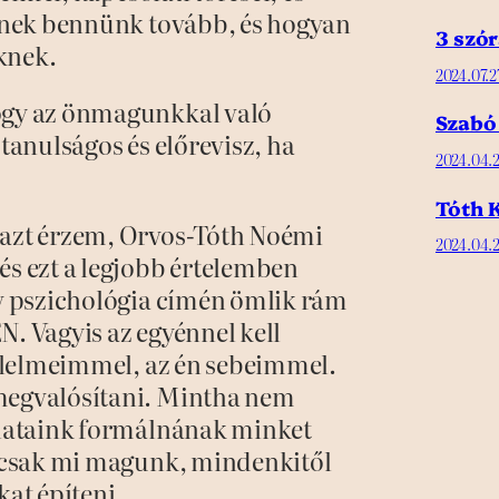
lnek bennünk tovább, és hogyan
3 szór
nknek.
2024.07.2
ogy az önmagunkkal való
Szabó
tanulságos és előrevisz, ha
2024.04.2
Tóth K
azt érzem, Orvos-Tóth Noémi
2024.04.2
s ezt a legjobb értelemben
v pszichológia címén ömlik rám
N. Vagyis az egyénnel kell
félelmeimmel, az én sebeimmel.
megvalósítani. Mintha nem
olataink formálnának minket
, csak mi magunk, mindenkitől
at építeni.