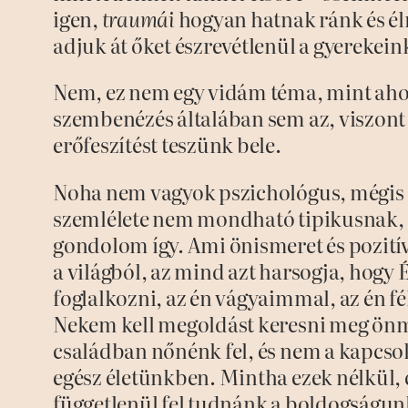
igen,
traumái
hogyan hatnak ránk és é
adjuk át őket észrevétlenül a gyerekei
Nem, ez nem egy vidám téma, mint ah
szembenézés általában sem az, viszont 
erőfeszítést teszünk bele.
Noha nem vagyok pszichológus, mégis 
szemlélete nem mondható tipikusnak, é
gondolom így. Ami önismeret és pozití
a világból, az mind azt harsogja, hogy É
foglalkozni, az én vágyaimmal, az én 
Nekem kell megoldást keresni meg ön
családban nőnénk fel, és nem a kapcs
egész életünkben. Mintha ezek nélkül
függetlenül fel tudnánk a boldogságunk