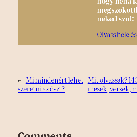
hogy néha ki
megszokottb
neked szól!
Olvass bele és
←
Mi mindenért lehet
Mit olvassak? 140
szeretni az őszt?
mesék, versek, 
Comments