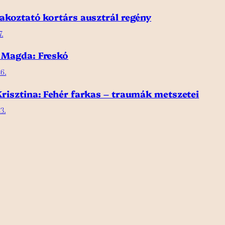
akoztató kortárs ausztrál regény
7.
 Magda: Freskó
6.
risztina: Fehér farkas – traumák metszetei
3.