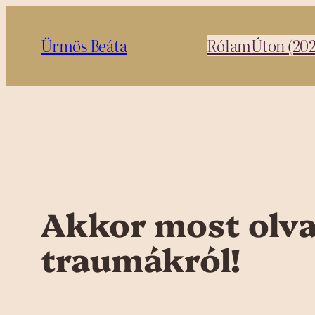
Ugrás
a
Ürmös Beáta
Rólam
Úton (20
tartalomhoz
Akkor most olv
traumákról!