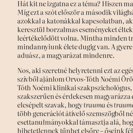
Hát kit ne izgatna ez a téma? Hiszen 
Míg ezt a szót először a második világ
azokkal a katonákkal kapcsolatban, a
keresztül borzalmas eseményeket éltek 
leértékelődött volna. Mintha minden 
mindannyiunk élete dugig van. A gyere
aduász, a magyarázat mindenre.
Nos, aki szeretné helyretenni ezt az eg
szívből ajánlom Orvos-Tóth Noémi Örök
Tóth Noémi klinikai szakpszichológus,
szakszerűen és érdekesen magyarázza el
elcsépelt szavak, hogy
trauma
és
trauma
több generációt átívelő szemszögből né
esettanulmányokkal támasztja alá, hog
hihetetlennek tűnhet elsőre – őseink fél