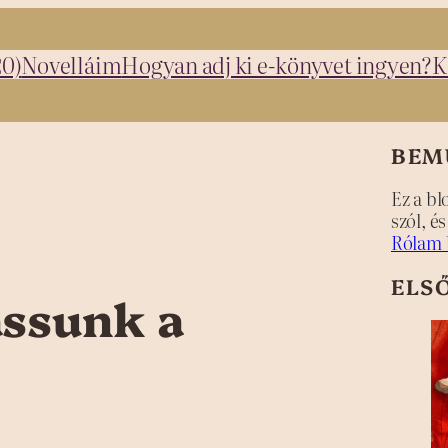
20)
Novelláim
Hogyan adj ki e-könyvet ingyen?
K
BEM
Ez a bl
szól, é
Rólam 
ELS
assunk a