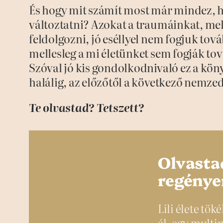
És hogy mit számít most már mindez, 
változtatni? Azokat a traumáinkat, me
feldolgozni, jó eséllyel nem fogjuk tov
mellesleg a mi életünket sem fogják to
Szóval jó kis gondolkodnivaló ez a köny
halálig, az előzőtől a következő nemze
Te olvastad? Tetszett?
Olvasta
regény
Lili élete tö
él, egy multi