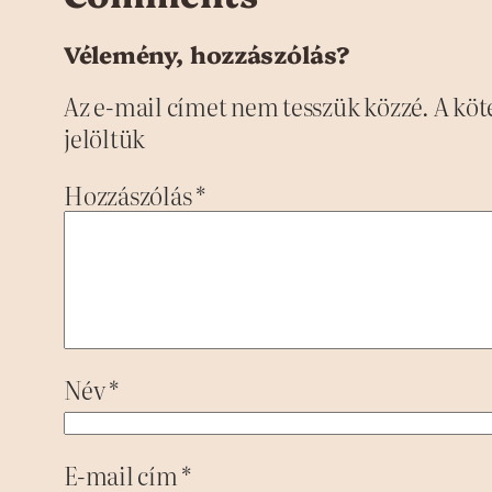
Vélemény, hozzászólás?
Az e-mail címet nem tesszük közzé.
A köt
jelöltük
Hozzászólás
*
Név
*
E-mail cím
*