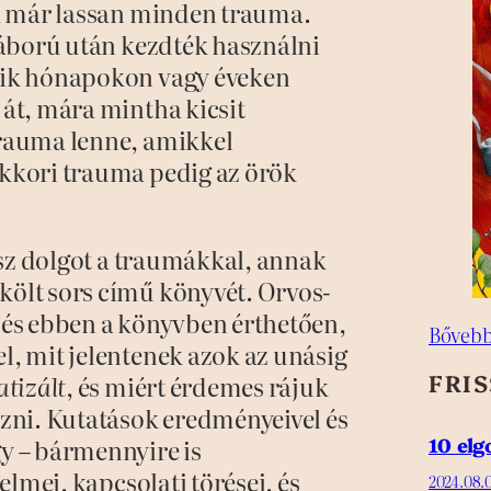
ma már lassan minden trauma.
háború után kezdték használni
kik hónapokon vagy éveken
át, mára mintha kicsit
trauma lenne, amikkel
kkori trauma pedig az örök
ész dolgot a traumákkal, annak
ölt sors című könyvét. Orvos-
 és ebben a könyvben érthetően,
Bővebb
, mit jelentenek azok az unásig
FRI
tizált
, és miért érdemes rájuk
zni. Kutatások eredményeivel és
10 el
y – bármennyire is
elmei, kapcsolati törései, és
2024.08.0