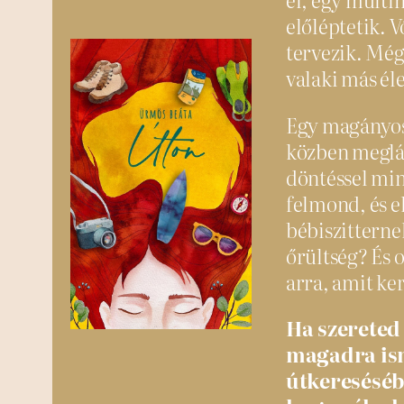
előléptetik. 
tervezik. Még
valaki más éle
Egy magányos 
közben meglát
döntéssel min
felmond, és e
bébiszitterne
őrültség? És ot
arra, amit ke
Ha szereted
magadra ism
útkereséséb