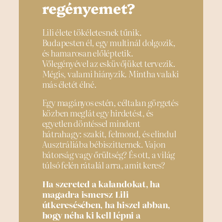
regényemet?
Lili élete tökéletesnek tűnik.
Budapesten él, egy multinál dolgozik,
és hamarosan előléptetik.
Vőlegényével az esküvőjüket tervezik.
Mégis, valami hiányzik. Mintha valaki
más életét élné.
Egy magányos estén, céltalan görgetés
közben meglát egy hirdetést, és
egyetlen döntéssel mindent
hátrahagy: szakít, felmond, és elindul
Ausztráliába bébiszitternek. Vajon
bátorság vagy őrültség? És ott, a világ
túlsó felén rátalál arra, amit keres?
Ha szereted a kalandokat, ha
magadra ismersz Lili
útkeresésében, ha hiszel abban,
hogy néha ki kell lépni a