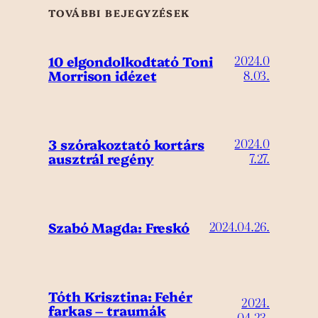
TOVÁBBI BEJEGYZÉSEK
10 elgondolkodtató Toni
2024.0
Morrison idézet
8.03.
3 szórakoztató kortárs
2024.0
ausztrál regény
7.27.
Szabó Magda: Freskó
2024.04.26.
Tóth Krisztina: Fehér
2024.
farkas – traumák
04.23.