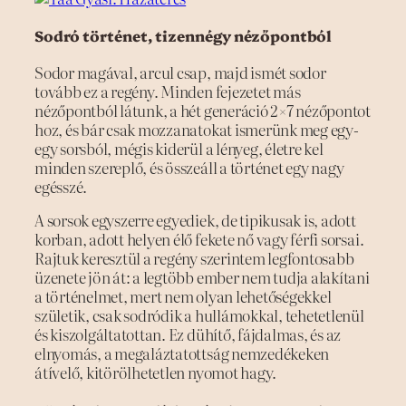
Sodró történet, tizennégy nézőpontból
Sodor magával, arcul csap, majd ismét sodor
tovább ez a regény. Minden fejezetet más
nézőpontból látunk, a hét generáció 2×7 nézőpontot
hoz, és bár csak mozzanatokat ismerünk meg egy-
egy sorsból, mégis kiderül a lényeg, életre kel
minden szereplő, és összeáll a történet egy nagy
egésszé.
A sorsok egyszerre egyediek, de tipikusak is, adott
korban, adott helyen élő fekete nő vagy férfi sorsai.
Rajtuk keresztül a regény szerintem legfontosabb
üzenete jön át: a legtöbb ember nem tudja alakítani
a történelmet, mert nem olyan lehetőségekkel
születik, csak sodródik a hullámokkal, tehetetlenül
és kiszolgáltatottan. Ez dühítő, fájdalmas, és az
elnyomás, a megaláztatottság nemzedékeken
átívelő, kitörölhetetlen nyomot hagy.