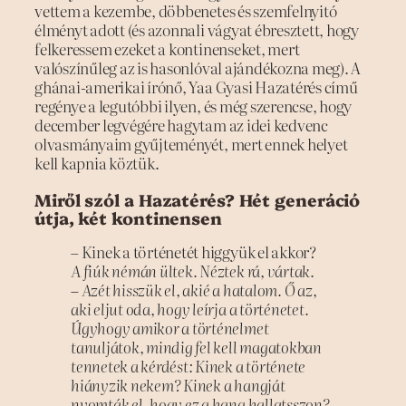
vettem a kezembe, döbbenetes és szemfelnyitó
élményt adott (és azonnali vágyat ébresztett, hogy
felkeressem ezeket a kontinenseket, mert
valószínűleg az is hasonlóval ajándékozna meg). A
ghánai-amerikai írónő, Yaa Gyasi Hazatérés című
regénye a legutóbbi ilyen, és még szerencse, hogy
december legvégére hagytam az idei kedvenc
olvasmányaim gyűjteményét, mert ennek helyet
kell kapnia köztük.
Miről szól a Hazatérés? Hét generáció
útja, két kontinensen
– Kinek a történetét higgyük el akkor?
A fiúk némán ültek. Néztek rá, vártak.
– Azét hisszük el, akié a hatalom. Ő az,
aki eljut oda, hogy leírja a történetet.
Úgyhogy amikor a történelmet
tanuljátok, mindig fel kell magatokban
tennetek a kérdést: Kinek a története
hiányzik nekem? Kinek a hangját
nyomták el, hogy ez a hang hallatsszon?