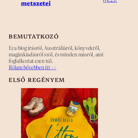
metszetei
BEMUTATKOZÓ
Ez a blog írásról, Ausztráliáról, könyvekről,
magánkiadásról szól, és minden másról, ami
foglalkoztat ezen túl.
Rólam bővebben itt >>
ELSŐ REGÉNYEM