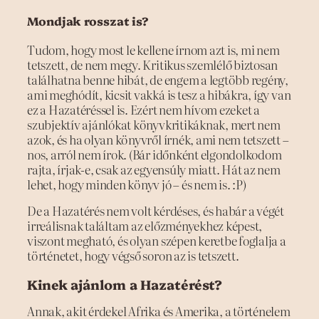
Mondjak rosszat is?
Tudom, hogy most le kellene írnom azt is, mi nem
tetszett, de nem megy. Kritikus szemlélő biztosan
találhatna benne hibát, de engem a legtöbb regény,
ami meghódít, kicsit vakká is tesz a hibákra, így van
ez a Hazatéréssel is. Ezért nem hívom ezeket a
szubjektív ajánlókat könyvkritikáknak, mert nem
azok, és ha olyan könyvről írnék, ami nem tetszett –
nos, arról nem írok. (Bár időnként elgondolkodom
rajta, írjak-e, csak az egyensúly miatt. Hát az nem
lehet, hogy minden könyv jó – és nem is. :P)
De a Hazatérés nem volt kérdéses, és habár a végét
irreálisnak találtam az előzményekhez képest,
viszont megható, és olyan szépen keretbe foglalja a
történetet, hogy végső soron az is tetszett.
Kinek ajánlom a Hazatérést?
Annak, akit érdekel Afrika és Amerika, a történelem