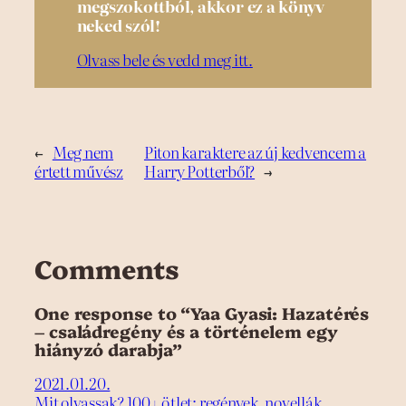
megszokottból, akkor ez a könyv
neked szól!
Olvass bele és vedd meg itt.
←
Meg nem
Piton karaktere az új kedvencem a
értett művész
Harry Potterből?
→
Comments
One response to “Yaa Gyasi: Hazatérés
– családregény és a történelem egy
hiányzó darabja”
2021.01.20.
Mit olvassak? 100+ ötlet: regények, novellák,