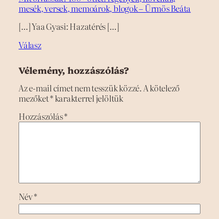
mesék, versek, memoárok, blogok – Ürmös Beáta
[…] Yaa Gyasi: Hazatérés […]
Válasz
Vélemény, hozzászólás?
Az e-mail címet nem tesszük közzé.
A kötelező
mezőket
*
karakterrel jelöltük
Hozzászólás
*
Név
*