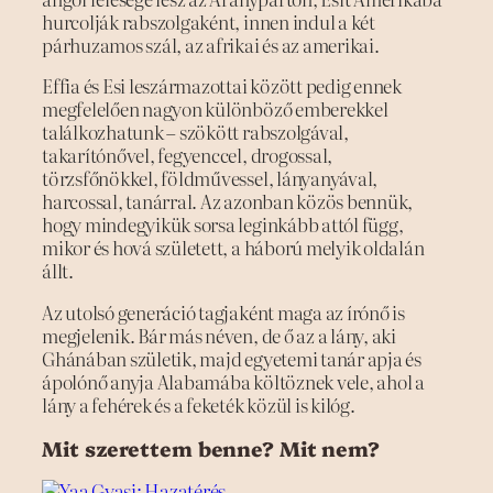
hurcolják rabszolgaként, innen indul a két
párhuzamos szál, az afrikai és az amerikai.
Effia és Esi leszármazottai között pedig ennek
megfelelően nagyon különböző emberekkel
találkozhatunk – szökött rabszolgával,
takarítónővel, fegyenccel, drogossal,
törzsfőnökkel, földművessel, lányanyával,
harcossal, tanárral. Az azonban közös bennük,
hogy mindegyikük sorsa leginkább attól függ,
mikor és hová született, a háború melyik oldalán
állt.
Az utolsó generáció tagjaként maga az írónő is
megjelenik. Bár más néven, de ő az a lány, aki
Ghánában születik, majd egyetemi tanár apja és
ápolónő anyja Alabamába költöznek vele, ahol a
lány a fehérek és a feketék közül is kilóg.
Mit szerettem benne? Mit nem?