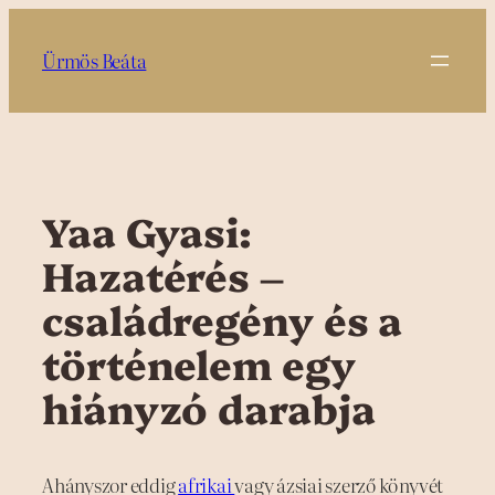
Ugrás
a
Ürmös Beáta
tartalomhoz
Yaa Gyasi:
Hazatérés –
családregény és a
történelem egy
hiányzó darabja
Ahányszor eddig
afrikai
vagy ázsiai szerző könyvét