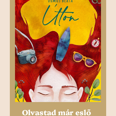
Olvastad már eslő