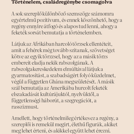
Történelem, családregénybe csomagolva
A sok szereplő különböző szemszöge számomra
egyértelmű pozitívum, és ennek köszönhető, hogy a
regény ennyire átfogó és alapos tud lenni, ahogy a
feketék sorsát bemutatja a történelemben.
Látjuk az Afrikában harcoló törzsek ellentéteit,
amit a fehérek még tovább szítanak, szövetséget
kötve az egyik törzzsel, hogy az a másik törzs
embereit eladja nekik rabszolgának. A
rabszolgakereskedelem elmúltával látjuk a
gyarmatosítást, a szabadságért folyó küzdelmet,
végül a független Ghána megszületését. A másik
szál bemutatja az Amerikába hurcolt feketék
elszakadását kultúrájuktól, nyelvüktől, a
függetlenségi háborút, a szegregációt, a
rasszizmust.
Amellett, hogy történelmileg értékes ez a regény, a
szereplői is remekül megírt, élethű figurák, akiket
meg lehet érteni, és akikkel együtt lehet érezni.