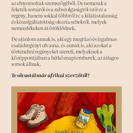
az elnyomottak szemszögéből. De nemcsak a
feketék sorsáról és a rabszolgaságról szól ez a
regény, hanem sokkal többről is: a kilátástalanság
és kiszolgáltatottság okozta sebekről, melyek
nemzedékeken át öröklődnek.
De ajánlom annak is, aki egy megrázó és izgalmas
családregényt olvasna, és annak is, aki azokat a
történelmi regényeket szereti, melyeknek a
középpontjában a hétköznapi emberek, az átlagos
sorsok állnak.
Te olvastál már afrikai szerzőtől?