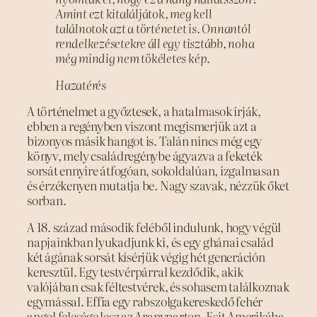
Amint ezt kitaláljátok, meg kell
találnotok azt a történetet is. Onnantól
rendelkezésetekre áll egy tisztább, noha
még mindig nem tökéletes kép.
Hazatérés
A történelmet a győztesek, a hatalmasok írják,
ebben a regényben viszont megismerjük azt a
bizonyos másik hangot is. Talán nincs még egy
könyv, mely családregénybe ágyazva a feketék
sorsát ennyire átfogóan, sokoldalúan, izgalmasan
és érzékenyen mutatja be. Nagy szavak, nézzük őket
sorban.
A 18. század második feléből indulunk, hogy végül
napjainkban lyukadjunk ki, és egy ghánai család
két ágának sorsát kísérjük végig hét generáción
keresztül. Egy testvérpárral kezdődik, akik
valójában csak féltestvérek, és sohasem találkoznak
egymással. Effia egy rabszolgakereskedő fehér
angol felesége lesz az Aranyparton, Esit Amerikába